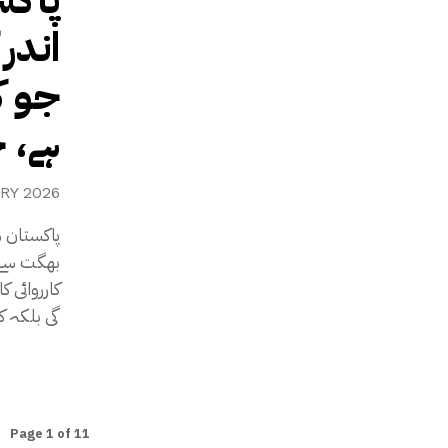
پاکس
اندر
جو ک
ہے، 
RY 2026
پاکستان م
بھگت سے ج
کارروائی
گی بلکہ ک
Page 1 of 11