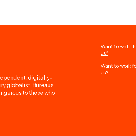
Want to write f
us?
Want to work f
us?
ependent, digitally-
ry globalist. Bureaus
angerous to those who