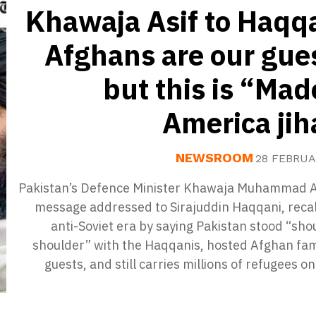
Khawaja Asif to Haqq
Afghans are our gue
but this is “Mad
America ji
NEWSROOM
28 FEBRUA
Pakistan’s Defence Minister Khawaja Muhammad Asi
message addressed to Sirajuddin Haqqani, recal
anti-Soviet era by saying Pakistan stood “sho
shoulder” with the Haqqanis, hosted Afghan fam
guests, and still carries millions of refugees on i