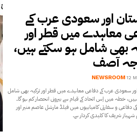
تان اور سعودی عرب کے
ی معاہدے میں قطر اور
ہ بھی شامل ہو سکتے ہیں،
جہ آصف
NEWSROOM
12 M
اور سعودی عرب کے دفاعی معاہدے میں قطر اور ترکیہ بھی شامل
یں، خطہ میں اِس اتحاد کے قیام سے بیرونی انحصار کم ہو گا۔
ی دفاعی و سفارتی کامیابیوں میں فیلڈ مارشل عاصم منیر اور
شہباز شریف کا کلیدی کردار ہے۔