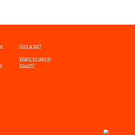
or
Got a tip?
Want to get in
or
touch?