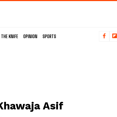
 THE KNIFE
OPINION
SPORTS
Khawaja Asif