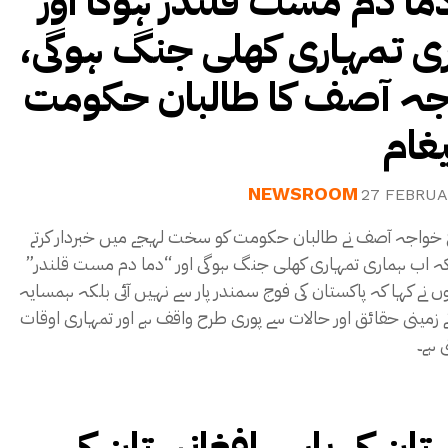
ما دم مست قلندر ہوگا اور
ی تمہاری کھلی جنگ ہوگی،
ہ آصف کا طالبان حکومت
یغام
NEWSROOM
27 FEBRUA
ع خواجہ آصف نے طالبان حکومت کو سخت لہجے میں خبردار کرتے
 کہ اب ہماری تمہاری کھلی جنگ ہوگی اور “دما دم مست قلندر”
وں نے کہا کہ پاکستان کی فوج سمندر پار سے نہیں آئی بلکہ ہمسایہ
اتے زمینی حقائق اور حالات سے پوری طرح واقف ہے اور تمہاری اوقات
 ہے۔