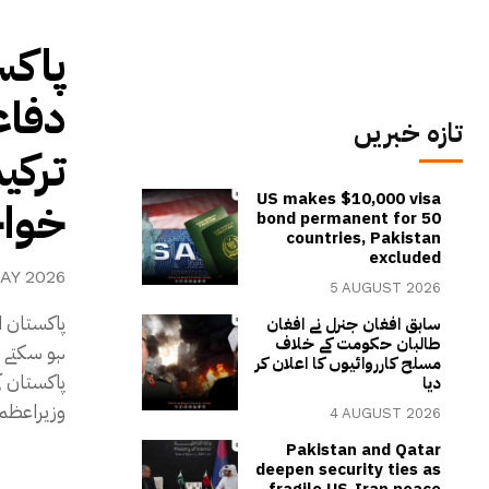
پاکس
دفاع
تازہ خبریں
ترکی
US makes $10,000 visa
خوا
bond permanent for 50
countries, Pakistan
excluded
AY 2026
5 AUGUST 2026
پاکستان 
سابق افغان جنرل نے افغان
طالبان حکومت کے خلاف
ہو سکتے ہ
مسلح کارروائیوں کا اعلان کر
پاکستان ک
دیا
وزیراعظم 
4 AUGUST 2026
Pakistan and Qatar
deepen security ties as
fragile US-Iran peace