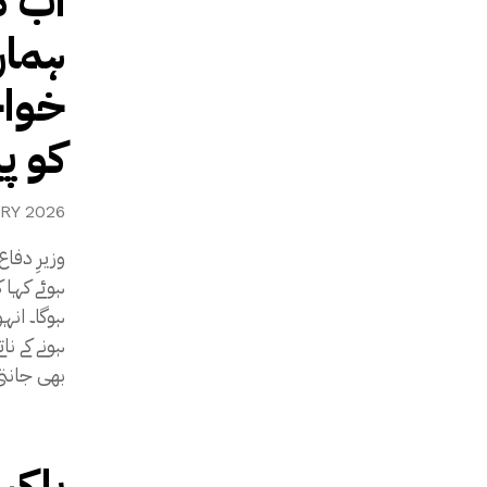
اب د
ہمار
خواج
کو پ
RY 2026
وزیرِ دفا
ہوئے کہا
ہوگا۔ انہ
ہونے کے ن
بھی جانتی