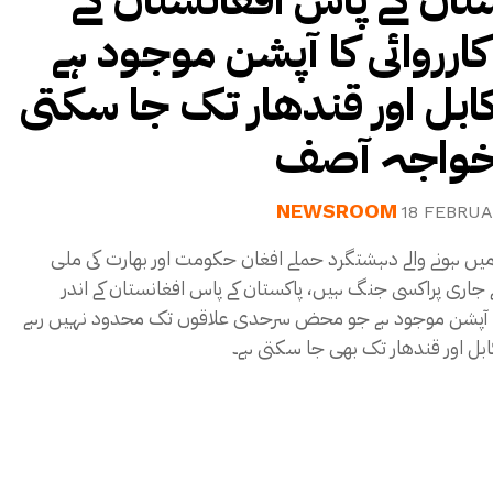
تان کے پاس افغانستان کے
 کارروائی کا آپشن موجود ہے
ابل اور قندھار تک جا سکتی
خواجہ آصف
NEWSROOM
18 FEBRUA
یں ہونے والے دہشتگرد حملے افغان حکومت اور بھارت کی ملی
اری پراکسی جنگ ہیں، پاکستان کے پاس افغانستان کے اندر
 کا آپشن موجود ہے جو محض سرحدی علاقوں تک محدود نہیں رہے
ابل اور قندھار تک بھی جا سکتی ہے۔