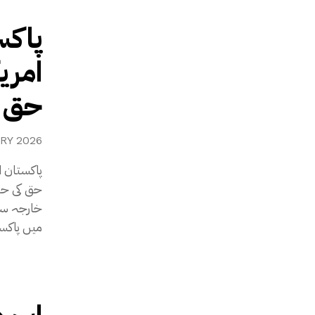
پاکس
امری
حق ک
RY 2026
پاکستان ا
حق کی حما
خارجہ سفی
میں پاکست