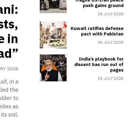
ani:
push gains ground
28 JULY 2026
sts,
Kuwait ratifies defense
e in
pact with Pakistan
26 JULY 2026
had”
India’s playbook for
dissent has run out of
RY 2026
pages
24 JULY 2026
f, in a
led the
ulder to
ilies as
ts soil.