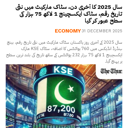
سال 2025 کا آخری دن، سٹاک مارکیٹ میں نئی
تاریخ رقم، سٹاک ایکسچینج 1 لاکھ 75 ہزار کی
سطح عبور کر گیا
ECONOMY
31 DECEMBER 2025
سال 2025 کے آخری روز پاکستان سٹاک مارکیٹ میں نئی تاریخ رقم، بینچ
مارک KSE ہنڈرڈ انڈیکس میں 760 پوائنٹس کا اضافہ، سٹاک
ایکسچینج 1 لاکھ 75 ہزار 232 پوائنٹس کے ساتھ تاریخ کی بلند ترین سطح
پر پہنچ گیا۔