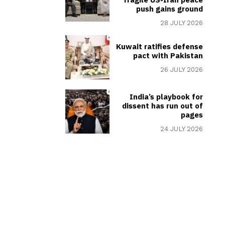
push gains ground
28 JULY 2026
Kuwait ratifies defense
pact with Pakistan
26 JULY 2026
India’s playbook for
dissent has run out of
pages
24 JULY 2026