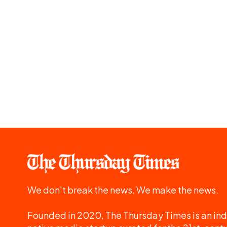
We don't break the news. We make the news.
Founded in 2020, The Thursday Times is an ind