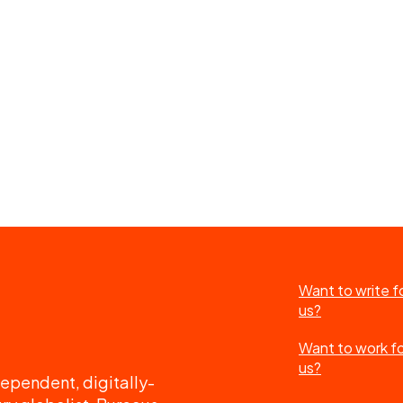
Want to write f
us?
Want to work f
us?
ependent, digitally-