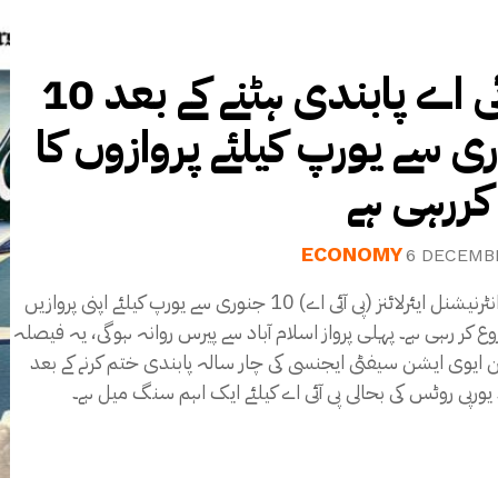
پی آئی اے پابندی ہٹنے کے بعد 10
ی سے یورپ کیلئے پروازوں کا
 کررہی ہے
ECONOMY
6 DECEMB
پاکستان انٹرنیشنل ایئرلائنز (پی آئی اے) 10 جنوری سے یورپ کیلئے اپنی پروازیں
وع کر رہی ہے۔ پہلی پرواز اسلام آباد سے پیرس روانہ ہوگی، یہ فیصلہ
ین ایوی ایشن سیفٹی ایجنسی کی چار سالہ پابندی ختم کرنے کے بعد
۔ یورپی روٹس کی بحالی پی آئی اے کیلئے ایک اہم سنگ میل ہے۔