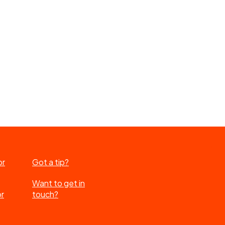
or
Got a tip?
Want to get in
or
touch?