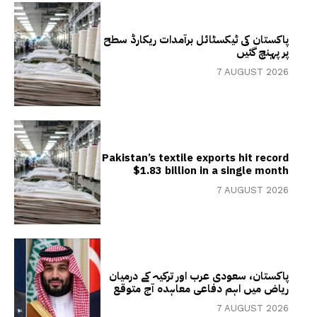
پاکستان کی ٹیکسٹائل برآمدات ریکارڈ سطح
پر پہنچ گئیں
7 AUGUST 2026
Pakistan’s textile exports hit record
$1.83 billion in a single month
7 AUGUST 2026
پاکستان، سعودی عرب اور ترکیہ کے درمیان
ریاض میں اہم دفاعی معاہدہ آج متوقع
7 AUGUST 2026