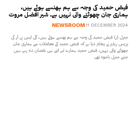
فیض حمید کی وجہ سے ہم ہھنسے ہوئے ہیں،
ہماری جان چھوٹنے والی نہیں ہے۔ شیر افضل مروت
NEWSROOM
11 DECEMBER 2024
جنرل (ر) فیض حمید کی وجہ سے ہم پھنسے ہوئے ہیں، آئی ایس پی آر کی
پریس ریلیز نے پیغام دیا ہے کہ فیض حمید کے معاملات سے ہماری جان
چھوٹنے والی نہیں، فیض حمید ہمارے لیے اتنے ہی نقصان دہ رہے ہیں
جتنے جنرل باجوہ تھے۔