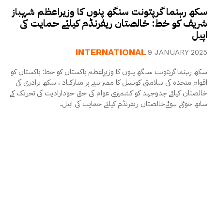
سکھ رہنما گرپتونت سنگھ پنوں کا وزیراعظم شہباز
شریف کو خط: خالصتان ریفرنڈم کیلئے حمایت کی
اپیل
INTERNATIONAL
9 JANUARY 2025
سکھ رہنما گرپتونت سنگھ پنوں کا وزیرِاعظم پاکستان کو خط: پاکستان کو
اقوام متحدہ کی سلامتی کونسل کا ممبر بننے پر مبارکباد ، سکھ برادری کی
خالصتان کیلئے جدوجہد کو کشمیری عوام کی حق خودارادیت کی تحریک کے
ساتھ جوڑتے ہوئےخالصتان ریفرنڈم کیلئے حمایت کی اپیل۔