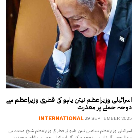
اسرائیلی وزیراعظم نیتن یاہو کی قطری وزیراعظم سے
دوحہ حملے پر معذرت
INTERNATIONAL
29 SEPTEMBER 2025
اسرائیلی وزیراعظم بنیامین نیتن یاہو نے قطر کے وزیراعظم شیخ محمد بن
عبدالرحمٰن آل ثانی سے دوحہ پر کیے گئے اسرائیلی حملے پر باقاعدہ معذرت