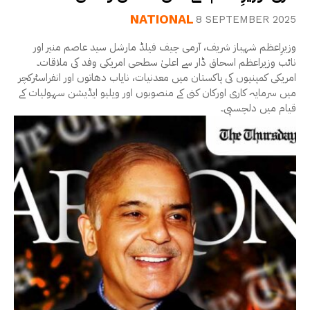
NATIONAL
8 SEPTEMBER 2025
وزیرِاعظم شہباز شریف، آرمی چیف فیلڈ مارشل سید عاصم منیر اور
نائب وزیراعظم اسحاق ڈار سے اعلیٰ سطحی امریکی وفد کی ملاقات۔
امریکی کمپنیوں کی پاکستان میں معدنیات، نایاب دھاتوں اور انفراسٹرکچر
میں سرمایہ کاری اورکان کنی کے منصوبوں اور ویلیو ایڈیشن سہولیات کے
قیام میں دلچسپی۔