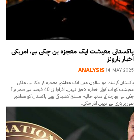
پاکستانی معیشت ایک معجزہ بن چکی ہے، امریکی
اخبار بارونز
ANALYSIS
14 MAY 2025
پاکستان گزشتہ دو سالوں میں ایک معاشی معجزہ کر چکا ہے، ملکی
معیشت کو اب کوئی خطرہ لاحق نہیں، افراطِ زر 40 فیصد سے صفر پر آ
چکی ہے، بھارت کے ساتھ حالیہ مسلح کشیدگی بھی پاکستان کو معاشی
طور پر پٹری سے نہیں اتار سکی۔