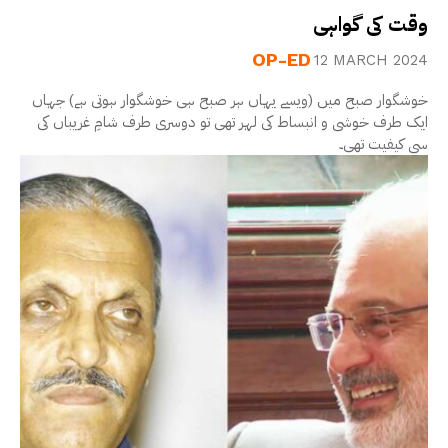
وقت کی گواہی
OP-ED
12 MARCH 2024
خوشگوار صبح میں (ویسے یہاں ہر صبح ہی خوشگوار ہوتی ہے) جہاں
ایک طرف خوشی و انبساط کی لہر تھی تو دوسری طرف شامِ غریباں کی
سی کیفیت تھی۔