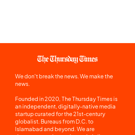
We don't break the news. We make the
news.
Founded in 2020, The Thursday Times is
an independent, digitally-native media
startup curated for the 21st-century
globalist. Bureaus from D.C. to
Islamabad and beyond. We are