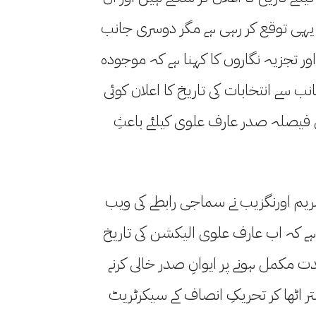
یہی توقع کر رہی ہے مگر دوسری جانب
ور تجزیہ نگاروں کا کہنا ہے کہ موجودہ
سے انتخابات کی تاریخ کا اعلان کوئی
ی فیصلہ صدر عارف علوی کیلئے باعثِ
ریم اورنگزیب نے سماجی رابطے کی ویب
ا ہے کہ اب عارف علوی الیکشن کی تاریخ
مدت مکمل ہونے پر ایوانِ صدر خالی کرنے
بستر اٹھا کر تحریکِ انصاف کے سیکرٹریٹ