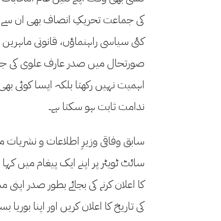
کی جماعت تحریکِ انصاف بھی ان سے 
کئی سیاسی راہنماؤں، قانونی ماہرین ا
صورتحال میں صدر عارف علوی کی جانب 
اہمیت نہیں رکھتا بلکہ ایسا کوئی بھ
ندامت ثابت ہو سکتا ہے۔
سابق وفاقی وزیرِ اطلاعات و نشریات م
سائٹ ٹویٹر پر اپنے ایک پیغام میں کہ
کا اعلان کرنے کی بجائے بطور صدر اپنی 
کی تاریخ کا اعلان کریں اور اپنا بوریا 