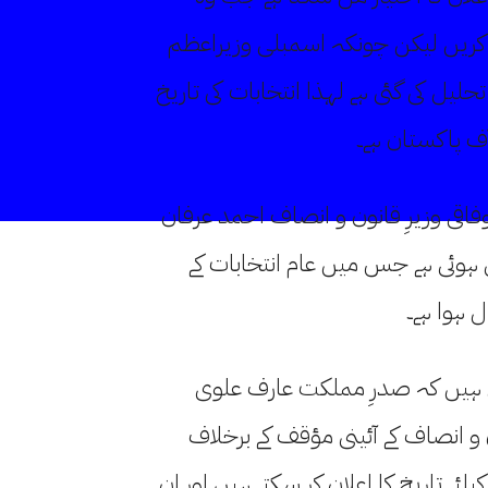
تحلیل کریں لیکن چونکہ اسمبلی وزیراعظم
کل 58 ون کے تحت تحلیل کی گئی ہے لہذا انتخابات کی تاریخ
آف پاکستان ہے۔
اقی وزیرِ قانون و انصاف احمد عرفان
ہوئی ہے جس میں عام انتخابات کے
ل ہوا ہے۔
ی ہیں کہ صدرِ مملکت عارف علوی
و انصاف کے آئینی مؤقف کے برخلاف
لئے تاریخ کا اعلان کر سکتے ہیں اور ان