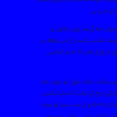
 کے پاس ہے۔
وابی خط کے بعد وزارتِ قانون و
ر چیف الیکشن کمشنر کے اس مؤقف پر
ئے تاریخ کے اعلان کا اختیار الیکشن
درِ مملکت عارف علوی کو جوابی خط
یلئے تاریخ کے اعلان کا اختیار الیکشن
کمیشن آف پاکستان کو حاصل ہے، آرٹیکل 48 فائیو کے تحت صدر کو صرف
علان کا اختیار مل سکتا ہے جب وہ