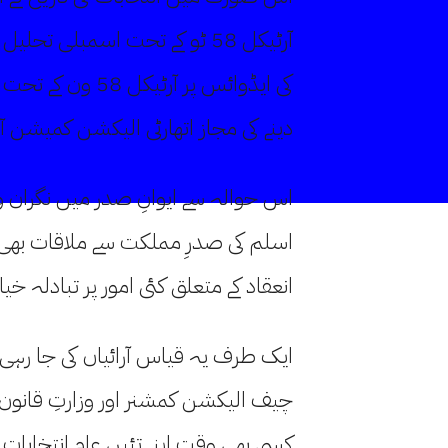
آرٹیکل 58 ٹو کے تحت اسمبلی 
کی ایڈوائس پر آرٹی
دینے کی مجاز اتھارٹی الیکشن کمیشن 
اس حوالہ سے ایوانِ صدر میں نگران وف
اسلم کی صدرِ مملکت سے ملاقات بھی 
انعقاد کے متعلق کئی امور پر تبادلہ خیا
ایک طرف یہ قیاس آرائیاں کی جا رہ
چیف الیکشن کمشنر اور وزارتِ قانون 
کسی بھی وقت اپنے تئیں عام انتخابات کی