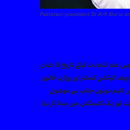
Pakistani president Dr Arif Alvi i
عام انتخابات کیلئے تاریخ کا اعلان
 چیف الیکشن کمشنر اور وزارتِ قانون
یں تاہم دونوں جانب سے موصول
کت کو ایک کشمکش میں مبتلا کر دیا