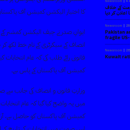
Newsroom
4 
ومت کے خلاف
کا اختیار الیکشن کمیشن آف پاکستان
اعلان کر دیا
Newsroom
28
ایوانِ صدر نے چیف الیکشن کمشنر کے ج
Pakistan a
fragile US
انصاف کے سیکرٹری کے نام خط لکھ ک
Newsroom
26
قانونی رائے طلب کی کہ عام انتخابات کیل
Kuwait rat
کمیشن آف پاکستان کے پاس ہے۔
وزارتِ قانون و انصاف کی جانب سے ص
میں یہ واضح کیا گیا کہ عام انتخابات ک
اس صورت میں انتخابات کی تاریخ کے ا