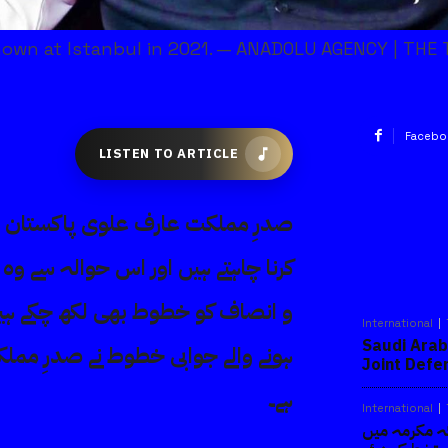
s shown at Istanbul in 2021. — ANADOLU AGENCY | T
Facebo
LISTEN TO ARTICLE
صدرِ مملکت عارف علوی پاکستان میں 
کرنا چاہتے ہیں اور اس حوالہ سے وہ
و انصاف کو خطوط بھی لکھ چکے ہ
International
Saudi Arab
ہونے والے جوابی خطوط نے صدرِ ممل
Joint Def
ہے۔
International
ہ مکرمہ میں