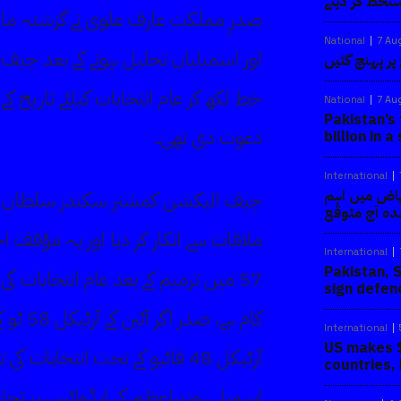
تخط کر دیئے
صدرِ مملکت عارف علوی نے گزشتہ ما
National
7 Au
اور اسمبلیاں تحلیل ہونے کے بعد چی
پر پہنچ گئیں
خط لکھ کر عام انتخابات کیلئے تاریخ کے
National
7 Au
Pakistan’s 
دعوت دی تھی۔
billion in 
International
یاض میں اہم
چیف الیکشن کمشنر سکندر سلطان را
دہ آج متوقع
ملاقات سے انکار کر دیا اور یہ مؤقف 
International
Pakistan, 
57 میں ترمیم کے بعد عام انتخابات ک
sign defen
کام ہے،
International
US makes $
آرٹیکل 48 فائیو کے تحت انتخابات
countries,
اسمبلی وزیراعظم کی ایڈوائس پر تحلیل 