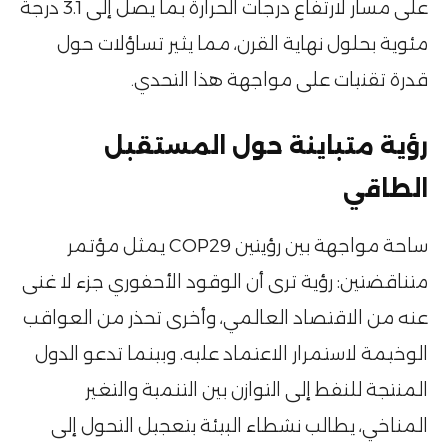
على مسار لارتفاع درجات الحرارة بما يصل إلى 3.1 درجة
مئوية بحلول نهاية القرن، مما يثير تساؤلات حول
قدرة تقنيات على مواجهة هذا التحدي۔
رؤية متباينة حول المستقبل
الطاقي
يمثل مؤتمر COP29 ساحة مواجهة بين رؤيتين
متناقضتين: رؤية ترى أن الوقود الأحفوري جزء لا غنى
عنه من الاقتصاد العالمي، وأخرى تحذر من العواقب
الوخيمة لاستمرار الاعتماد عليه. وبينما تدعو الدول
المنتجة للنفط إلى التوازن بين التنمية والتغير
المناخي، يطالب نشطاء البيئة بتعجيل التحول إلى