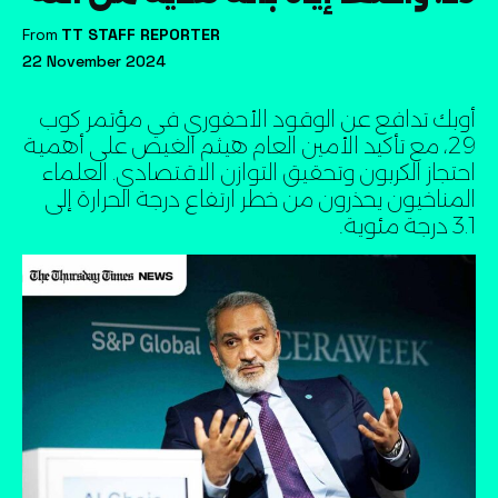
From
TT STAFF REPORTER
22 November 2024
أوبك تدافع عن الوقود الأحفوري في مؤتمر كوب
29، مع تأكيد الأمين العام هيثم الغيص على أهمية
احتجاز الكربون وتحقيق التوازن الاقتصادي. العلماء
المناخيون يحذرون من خطر ارتفاع درجة الحرارة إلى
3.1 درجة مئوية۔