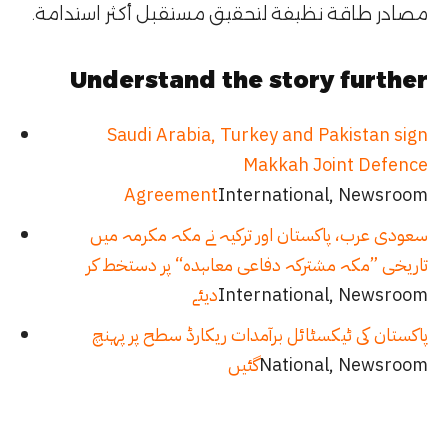
مصادر طاقة نظيفة لتحقيق مستقبل أكثر استدامة۔
Understand the story further
Saudi Arabia, Turkey and Pakistan sign
Makkah Joint Defence
Agreement
International, Newsroom
سعودی عرب، پاکستان اور ترکیہ نے مکہ مکرمہ میں
تاریخی ”مکہ مشترکہ دفاعی معاہدہ“ پر دستخط کر
International, Newsroom
دیئے
پاکستان کی ٹیکسٹائل برآمدات ریکارڈ سطح پر پہنچ
National, Newsroom
گئیں