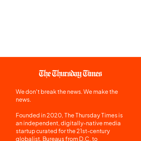
We don't break the news. We make the
news.
Founded in 2020, The Thursday Times is
an independent, digitally-native media
startup curated for the 21st-century
globalist. Bureaus from D.C. to