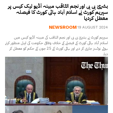
بشریٰ بی بی اور نجم الثاقب مبینہ آڈیو لیک کیس پر
سپریم کورٹ نے اسلام آباد ہائی کورٹ کا فیصلہ
معطل کردیا
NEWSROOM
19 AUGUST 2024
سپریم کورٹ نے بشریٰ بی بی اور نجم الثاقب کی مبینہ آڈیو کیس میں
اسلام آباد ہائی کورٹ کے فیصلے کے خلاف وفاقی حکومت کی اپیل منظور کرتے
ہوئے نوٹسز جاری کر دیے اور ہائی کورٹ کے 25 جون کے حکم کو معطل کر
دیا۔