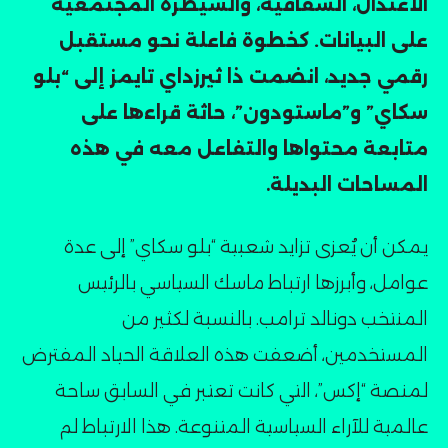
الاعتدال، الشفافية، والسيطرة المجتمعية
على البيانات. كخطوة فاعلة نحو مستقبل
رقمي جديد، انضمت ذا ثيرزداي تايمز إلى “بلو
سكاي” و”ماستودون”، حاثة قراءها على
متابعة محتواها والتفاعل معه في هذه
المساحات البديلة۔
يمكن أن يُعزى تزايد شعبية “بلو سكاي” إلى عدة
عوامل، وأبرزها ارتباط ماسك السياسي بالرئيس
المنتخب دونالد ترامب. بالنسبة لكثير من
المستخدمين، أضعفت هذه العلاقة الحياد المفترض
لمنصة “إكس”، التي كانت تعتبر في السابق ساحة
عالمية للآراء السياسية المتنوعة. هذا الارتباط لم