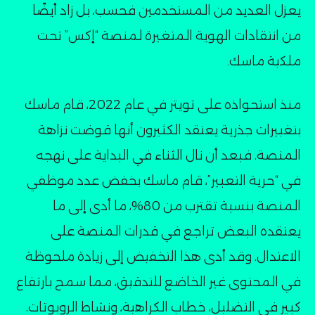
يعزل العديد من المستخدمين فحسب، بل زاد أيضًا
من انتقادات الهوية المتغيرة لمنصة “إكس” تحت
ملكية ماسك۔
منذ استحواذه على تويتر في عام 2022، قام ماسك
بتغييرات جذرية يعتقد الكثيرون أنها قوضت نزاهة
المنصة. فبعد أن نال الثناء في البداية على نهجه
في “حرية التعبير”، قام ماسك بخفض عدد موظفي
المنصة بنسبة تقترب من 80%، ما أدى إلى ما
يعتقده البعض تراجع في قدرات المنصة على
الاعتدال. وقد أدى هذا التخفيض إلى زيادة ملحوظة
في المحتوى غير الخاضع للتدقيق، مما سمح بارتفاع
كبير في التضليل، خطاب الكراهية، ونشاط الروبوتات.