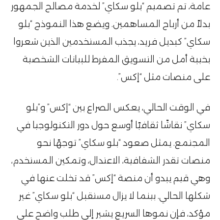
عامة، تم تصميم “بلو سكاي” لخدمة مصالح الجمهور
بدلاً من أرباح المساهمين. ويضع هذا النموذج “بلو
سكاي” كبديل فريد، يجذب المستخدمين الذين شعروا
بخيبة أمل من التسويق المفرط للبيانات الشخصية
على منصات مثل “إكس”۔
في الوقت الحالي، يعكس الصراع بين “إكس” و”بلو
سكاي” نقاشًا ثقافيًا أوسع حول دور التكنولوجيا في
المجتمع. يمثل صعود “بلو سكاي” توجهًا نحو
منصات تقدر الشفافية، الاعتدال، وتمكين المستخدم،
وهي قيم يبدو أن منصة “إكس” قد تخلت عنها في
شكلها الحالي. بينما لا يزال مستقبل “بلو سكاي” غير
مؤكد، فإن نموها السريع يشير إلى طلب واضح على