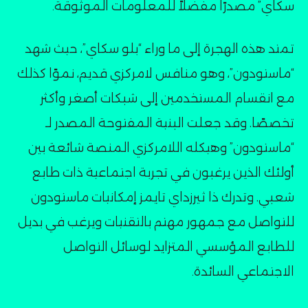
سكاي” مصدرًا مفضلاً للمعلومات الموثوقة۔
تمتد هذه الهجرة إلى ما وراء “بلو سكاي”، حيث شهد
“ماستودون”، وهو منافس لامركزي قديم، نموًا كذلك
مع انقسام المستخدمين إلى شبكات أصغر وأكثر
تخصصًا. وقد جعلت البنية المفتوحة المصدر لـ
“ماستودون” وهيكله اللامركزي المنصة شائعة بين
أولئك الذين يرغبون في تجربة اجتماعية ذات طابع
شعبي. وتدرك ذا ثيرزداي تايمز إمكانيات ماستودون
للتواصل مع جمهور مهتم بالتقنيات ويرغب في بديل
للطابع المؤسسي المتزايد لوسائل التواصل
الاجتماعي السائدة۔