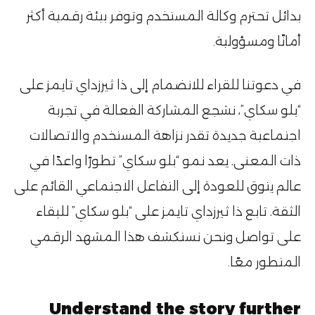
بدائل تحترم وكالة المستخدم وتوفر بيئة رقمية أكثر
أمانًا ومسؤولية۔
في دعوتنا للقراء للانضمام إلى ذا ثيرزداي تايمز على
“بلو سكاي”، نشجع المشاركة الفعالة في تجربة
اجتماعية جديدة تقدر نزاهة المستخدم والاتصالات
ذات المعنى. يعد نمو “بلو سكاي” تطورًا واعدًا في
عالم يتوق للعودة إلى التفاعل الاجتماعي القائم على
الثقة. تابع ذا ثيرزداي تايمز على “بلو سكاي” للبقاء
على تواصل ونحن نستكشف هذا المشهد الرقمي
المتطور معًا۔
Understand the story further