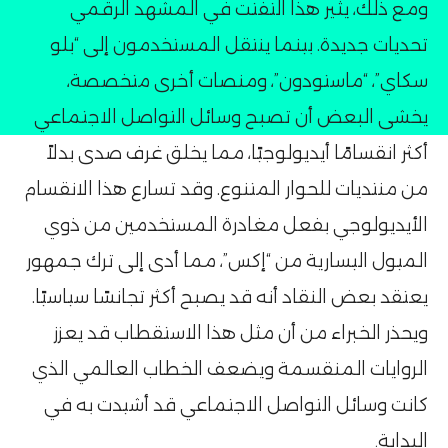
ومع ذلك، يثير هذا التفتت في المشهد الرقمي
تحديات جديدة. بينما ينتقل المستخدمون إلى “بلو
سكاي”، “ماستودون”، ومنصات أخرى متخصصة،
يخشى البعض أن تصبح وسائل التواصل الاجتماعي
أكثر انقسامًا أيديولوجيًا، مما يخلق غرف صدى بدلاً
من منتديات للحوار المتنوع. وقد تسارع هذا الانقسام
الأيديولوجي بفعل مغادرة المستخدمين من ذوي
الميول اليسارية من “إكس”، مما أدى إلى ترك جمهور
يعتقد بعض النقاد أنه قد يصبح أكثر تجانسًا سياسيًا.
ويحذر الخبراء من أن مثل هذا الاستقطاب قد يعزز
الروايات المنقسمة ويضعف الخطاب العالمي الذي
كانت وسائل التواصل الاجتماعي قد أشيدت به في
البداية۔