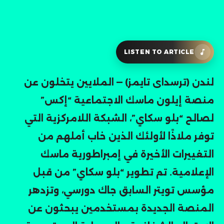
LISTEN TO ARTICLE
لندن (ترسدای تايمز) — الملايين يتخلون عن
منصة إيلون ماسك الاجتماعية “إكس”
لصالح “بلو سكاي”، الشبكة اللامركزية التي
توفر ملاذًا لأولئك الذين خاب أملهم من
التغييرات الأخيرة في إمبراطورية ماسك
الإعلامية. تم تطوير “بلو سكاي” من قبل
مؤسس تويتر السابق جاك دورسي، وتزدهر
المنصة الجديدة بمستخدمين يبحثون عن