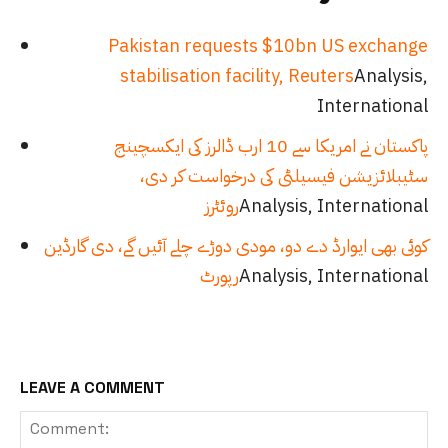
Pakistan requests $10bn US exchange
stabilisation facility, Reuters
Analysis,
International
پاکستان نے امریکا سے 10 ارب ڈالرز کی ایکسچینج
سٹیبلائزیشن فیسیلٹی کی درخواست کر دی،
Analysis, International
روئٹرز
کوئی بھی ایوارڈ دے دو، مودی دوڑے چلے آئیں گے، دی گارڈین
Analysis, International
رپورٹ
LEAVE A COMMENT