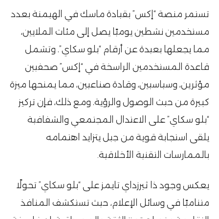
تستمر منصة “إكس” بقيادة ماسك في الهيمنة بعدد
مستخدمين نشطين يوميًا يصل إلى مئات الملايين،
مما يجعلها بعيدة عن أرقام “بلو سكاي”. وتشمل
قاعدة المستخدمين الراسخة في “إكس” صحفيين
مؤثرين، وسياسيين، وقادة صناعيين، مما يمنحها ميزة
كبيرة من حيث الوصول والرؤية. ومع ذلك، فإن تركيز
“بلو سكاي” على الاعتدال المجتمعي والشفافية
يلقى استجابة قوية من جيل يتزايد اهتمامه
بالممارسات التقنية الأخلاقية۔
يعكس وجود ذا ثيرزداي تايمز على “بلو سكاي” تحولًا
متناميًا في وسائل الإعلام، حيث تستكشف المنافذ