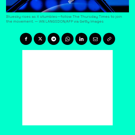
Bluesky rises as X stumbles—follow The Thursday Times to join
the movement. — IAN LANGSDON/AFP via Getty Images