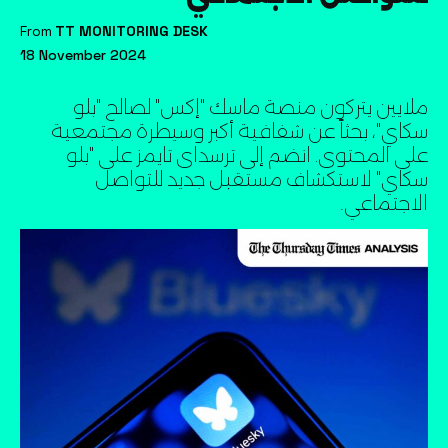
From
TT MONITORING DESK
18 November 2024
ملايين يتركون منصة ماسك "إكس" لصالح "بلو
سكاي"، بحثاً عن شفافية أكبر وسيطرة مجتمعية
على المحتوى. انضم إلى ترسدای تايمز على "بلو
سكاي" لاستكشاف مستقبل جديد للتواصل
الاجتماعي۔