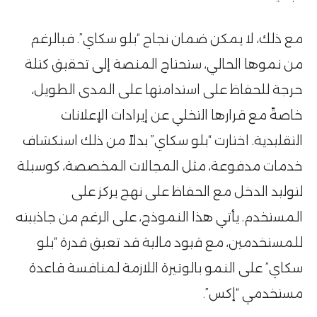
مع ذلك، لا يمكن ضمان نجاح “بلو سكاي”. فبالرغم
من نموها الحالي، ستحتاج المنصة إلى تحقيق كتلة
حرجة للحفاظ على استدامتها على المدى الطويل،
خاصةً مع قرارها التخلي عن إيرادات الإعلانات
التقليدية. اختارت “بلو سكاي” بدلاً من ذلك استكشاف
خدمات مدفوعة، مثل المجالات المخصصة، كوسيلة
لتوليد الدخل مع الحفاظ على نهج يركز على
المستخدم. يأتي هذا النموذج، على الرغم من جاذبيته
للمستخدمين، مع قيود مالية قد تعيق قدرة “بلو
سكاي” على النمو بالوتيرة اللازمة لمنافسة قاعدة
مستخدمي “إكس”۔