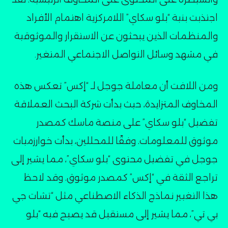
اجتذبت بنية “بلو سكاي” اللامركزية اهتمام الأفراد
والمنظمات الذين يبحثون عن الاستقرار والموثوقية
في مشهد وسائل التواصل الاجتماعي المتغير۔
ومن اللافت أن معاملة جوجل لـ “إكس” تعكس هذه
المخاوف المتزايدة، حيث بدأت شركة البحث العملاقة
تفضيل “بلو سكاي” على منصة ماسك كمصدر
موثوق للمعلومات. وفقًا للمحللين، بدأت خوارزميات
جوجل في تفضيل محتوى “بلو سكاي”، مما يشير إلى
تراجع الثقة في “إكس” كمصدر موثوق. وقد لاحظ
هذا التغيير نماذج الذكاء الاصطناعي مثل “تشات جي
بي تي”، مما يشير إلى مستقبل قد يصبح فيه “بلو