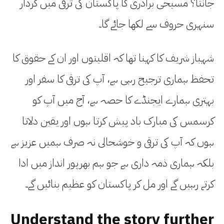
جانتا؟ مسیحی برادری کا پاکستان کی ترقی میں کردار
سنہری حروف سے لکھا جائے گا۔
شہباز شریف کا کہنا تھا کہ اقلیتوں اور ان کے حقوق کا
تحفظ ہماری ترجیح رہی ہے، آپ کی ترقی کا سفر اور
بہتری ہمارے ایجنڈے کا حصہ ہے، آج میں آپ کو
کرسمس کی مبارک باد پیش کرتا ہوں اور یقین دلاتا
ہوں کہ آپ کی ترقی و خوشحالی نہ صرف ہمیں عزیز ہے
بلکہ ہماری ذمہ داری ہے جو ہم بھرپور انداز میں ادا
کرتے رہیں گے اور مل کر پاکستان کو عظیم بنائیں گے۔
Understand the story further