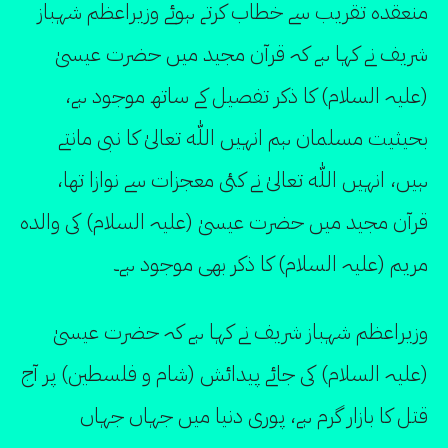
منعقدہ تقریب سے خطاب کرتے ہوئے وزیراعظم شہباز
شریف نے کہا ہے کہ قرآن مجید میں حضرت عیسیٰ
(علیہ السلام) کا ذکر تفصیل کے ساتھ موجود ہے،
بحیثیت مسلمان ہم انہیں اللّٰه تعالیٰ کا نبی مانتے
ہیں، انہیں اللّٰه تعالیٰ نے کئی معجزات سے نوازا تھا،
قرآن مجید میں حضرت عیسیٰ (علیہ السلام) کی والدہ
مریم (علیہ السلام) کا ذکر بھی موجود ہے۔
وزیراعظم شہباز شریف نے کہا ہے کہ حضرت عیسیٰ
(علیہ السلام) کی جائے پیدائش (شام و فلسطین) پر آج
قتل کا بازار گرم ہے، پوری دنیا میں جہاں جہاں