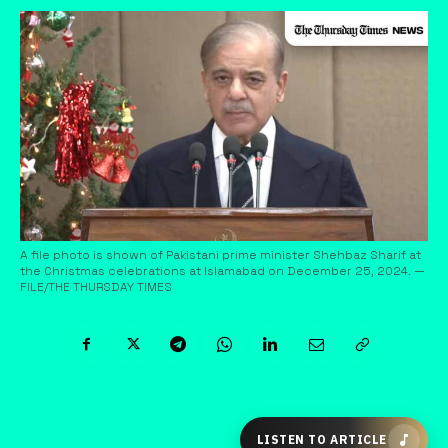
A file photo is shown of Pakistani prime minister Shehbaz Sharif at
the Christmas celebrations at Islamabad on December 25, 2024. —
FILE/THE THURSDAY TIMES
LISTEN TO ARTICLE