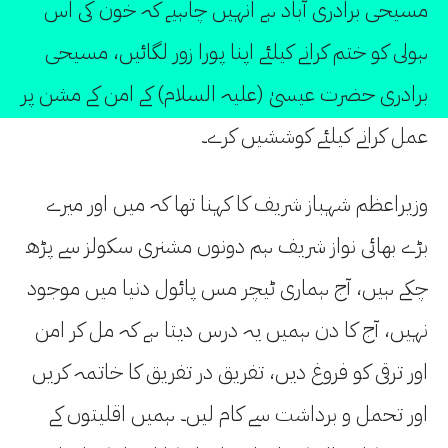
مسیحی برادری آباد ہے انہیں چاہیے کہ خون کی اس
ہولی کو ختم کرانے کیلئے اپنا پورا زور لگائیں، مسیحی
برادری حضرت عیسیٰ (علیہ السلام) کے امن کے مشن پر
عمل کرانے کیلئے کوششیں کرے۔
وزیراعظم شہباز شریف کا کہنا تھا کہ میں اور میرے
بڑے بھائی نواز شریف ہم دونوں مشنری سکولز سے پڑھ
چکے ہیں، آج ہماری ٹیچر مس پائول دنیا میں موجود
نہیں، آج کا دن ہمیں یہ درس دیتا ہے کہ مل کر امن
اور ترقی کو فروغ دیں، تفریق در تفریق کا خاتمہ کریں
اور تحمل و برداشت سے کام لیں۔ ہمیں اقلیتوں کے