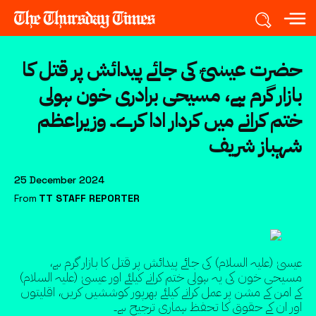
حضرت عیسٰیؑ کی جائے پیدائش پر قتل کا
بازار گرم ہے، مسیحی برادری خون ہولی
ختم کرانے میں کردار ادا کرے۔ وزیراعظم
شہباز شریف
25 December 2024
From
TT STAFF REPORTER
عیسیٰ (علیہ السلام) کی جائے پیدائش پر قتل کا بازار گرم ہے،
مسیحی خون کی یہ ہولی ختم کرانے کیلئے اور عیسیٰ (علیہ السلام)
کے امن کے مشن پر عمل کرانے کیلئے بھرپور کوششیں کریں، اقلیتوں
اور ان کے حقوق کا تحفظ ہماری ترجیح ہے۔