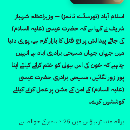
اسلام آباد (تھرسڈے ٹائمز) — وزیراعظم شہباز
شریف نے کہا ہے کہ حضرت عیسیٰ (علیہ السلام)
کی جائے پیدائش پر آج قتل کا بازار گرم ہے، پوری دنیا
میں جہاں جہاں مسیحی برادری آباد ہے انہیں
چاہیے کہ خون کی اس ہولی کو ختم کرانے کیلئے اپنا
پورا زور لگائیں، مسیحی برادری حضرت عیسیٰ
(علیہ السلام) کے امن کے مشن پر عمل کرانے کیلئے
کوششیں کرے۔
پرائم منسٹر ہاؤس میں 25 دسمبر کے حوالہ سے