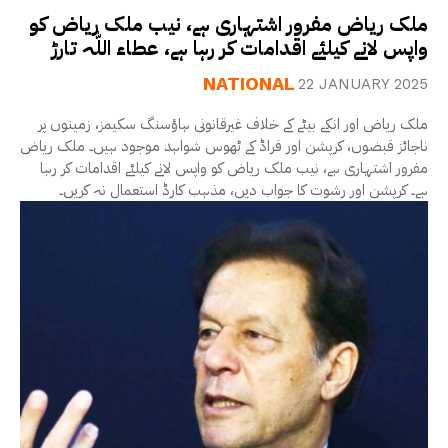
ملک ریاض مفرور اشتہاری ہے، نیب ملک ریاض کو
واپس لانے کیلئے اقدامات کر رہا ہے، عطاء اللّٰہ تارڑ
NATIONAL
22 JANUARY 2025
ملک ریاض اور انکے بیٹے کے خلاف غیرقانونی ہاؤسنگ سکیمز، زمینوں پر
ناجائز قبضوں، کرپشن اور فراڈ کے ٹھوس شواہد موجود ہیں۔ ملک ریاض
مفرور اشتہاری ہے، نیب ملک ریاض کو واپس لانے کیلئے اقدامات کر رہا
ہے۔ کرپشن اور رشوت کا جواب دیں، مذہب کارڈ استعمال نہ کریں۔