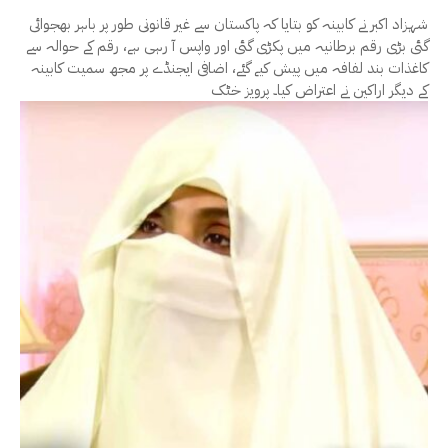
شہزاد اکبر نے کابینہ کو بتایا کہ پاکستان سے غیر قانونی طور پر باہر بھجوائی
گئی بڑی رقم برطانیہ میں پکڑی گئی اور واپس آ رہی ہے، رقم کے حوالہ سے
کاغذات بند لفافہ میں پیش کیے گئے، اضافی ایجنڈے پر مجھ سمیت کابینہ
کے دیگر اراکین نے اعتراض کیا۔ پرویز خٹک