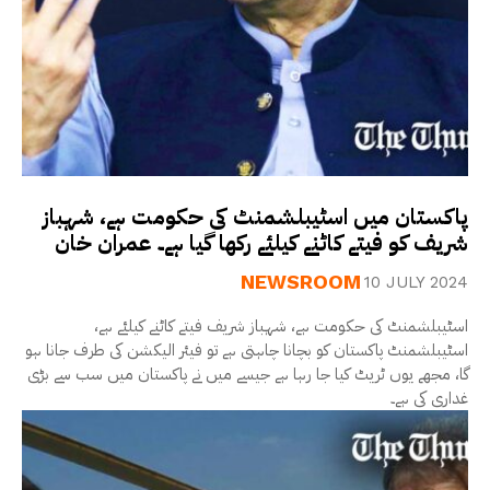
پاکستان میں اسٹیبلشمنٹ کی حکومت ہے، شہباز
شریف کو فیتے کاٹنے کیلئے رکھا گیا ہے۔ عمران خان
NEWSROOM
10 JULY 2024
اسٹیبلشمنٹ کی حکومت ہے، شہباز شریف فیتے کاٹنے کیلئے ہے،
اسٹیبلشمنٹ پاکستان کو بچانا چاہتی ہے تو فیئر الیکشن کی طرف جانا ہو
گا، مجھے یوں ٹریٹ کیا جا رہا ہے جیسے میں نے پاکستان میں سب سے بڑی
غداری کی ہے۔