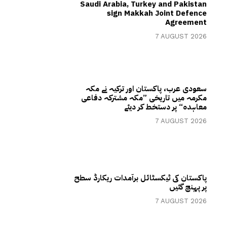
Saudi Arabia, Turkey and Pakistan
sign Makkah Joint Defence
Agreement
7 AUGUST 2026
سعودی عرب، پاکستان اور ترکیہ نے مکہ
مکرمہ میں تاریخی ”مکہ مشترکہ دفاعی
معاہدہ“ پر دستخط کر دیئے
7 AUGUST 2026
پاکستان کی ٹیکسٹائل برآمدات ریکارڈ سطح
پر پہنچ گئیں
7 AUGUST 2026