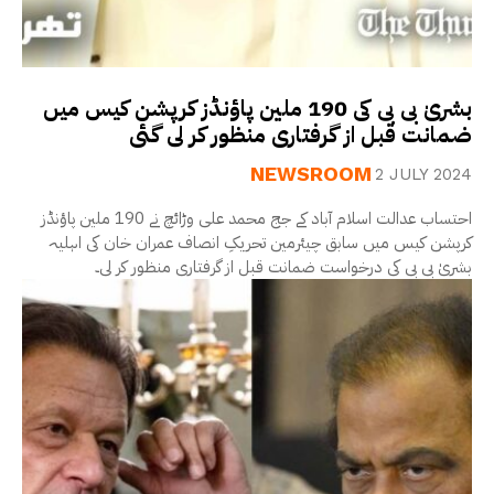
بشریٰ بی بی کی 190 ملین پاؤنڈز کرپشن کیس میں
ضمانت قبل از گرفتاری منظور کر لی گئی
NEWSROOM
2 JULY 2024
احتساب عدالت اسلام آباد کے جج محمد علی وڑائچ نے 190 ملین پاؤنڈز
کرپشن کیس میں سابق چیئرمین تحریکِ انصاف عمران خان کی اہلیہ
بشریٰ بی بی کی درخواست ضمانت قبل از گرفتاری منظور کر لی۔