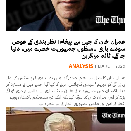
عمران خان کا جیل سے پیغام: نظر بندی کے عوض
سودے بازی نامنظور، جمہوریت خطرے میں، دنیا
جاگے۔ ٹائم میگزین
ANALYSIS
1 MARCH 2025
عمران خان کا جیل سے پیغام: مجھے گھر میں نظر بندی کی پیشکش کے بدلے
پی ٹی آئی کو مبہم 'سیاسی گنجائش' دینے کا کہا گیا، جسے میں نے مسترد کر
دیا۔ پاکستان میں جمہوریت کی بقا کی جنگ جاری ہے۔ عالمی برادری کو آگے
بڑھ کر اس بحران کو روکنا ہوگا، کیونکہ ایک غیر مستحکم پاکستان پورے
خطے کے امن اور عالمی جمہوری اقدار کے لیے خطرہ ہے۔