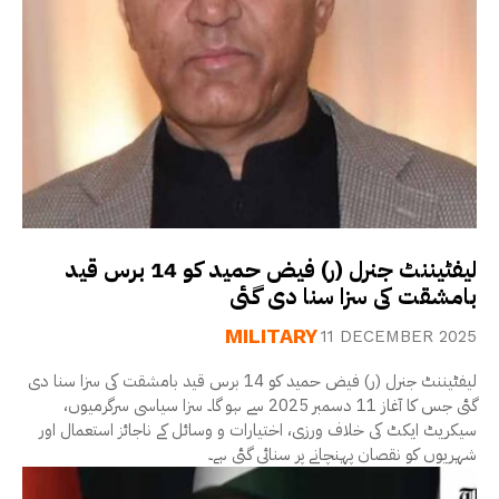
لیفٹیننٹ جنرل (ر) فیض حمید کو 14 برس قید
بامشقت کی سزا سنا دی گئی
MILITARY
11 DECEMBER 2025
لیفٹیننٹ جنرل (ر) فیض حمید کو 14 برس قید بامشقت کی سزا سنا دی
گئی جس کا آغاز 11 دسمبر 2025 سے ہو گا۔ سزا سیاسی سرگرمیوں،
سیکریٹ ایکٹ کی خلاف ورزی، اختیارات و وسائل کے ناجائز استعمال اور
شہریوں کو نقصان پہنچانے پر سنائی گئی ہے۔