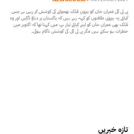
پی ٹی آئی عمران خان کو بیرونِ مُلک بھجوانے کی کوشش کر رہی ہے جس
کیلئے یہ بیرونی طاقتوں کو کہہ رہے ہیں کہ پاکستان پر دباؤ ڈالیں اور وہ
مُلک بھی عمران خان کو لینے کیلئے تیار ہے، میں کہتا تھا کہ اکتوبر میں
خطرات ہو سکتے ہیں مگر پی ٹی آئی کی کوشش ناکام ہوئی۔
تازہ خبریں