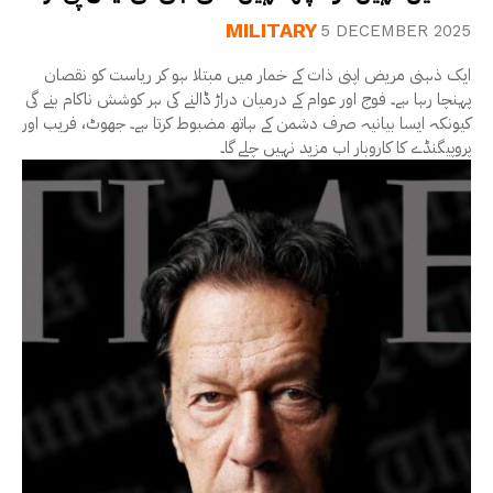
MILITARY
5 DECEMBER 2025
ایک ذہنی مریض اپنی ذات کے خمار میں مبتلا ہو کر ریاست کو نقصان
پہنچا رہا ہے۔ فوج اور عوام کے درمیان دراڑ ڈالنے کی ہر کوشش ناکام بنے گی
کیونکہ ایسا بیانیہ صرف دشمن کے ہاتھ مضبوط کرتا ہے۔ جھوٹ، فریب اور
پروپیگنڈے کا کاروبار اب مزید نہیں چلے گا۔