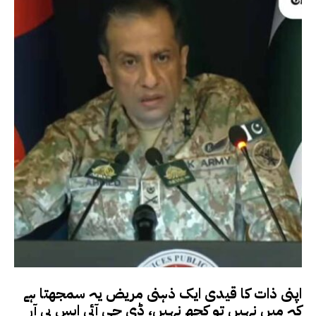
اپنی ذات کا قیدی ایک ذہنی مریض یہ سمجھتا ہے
کہ میں نہیں تو کچھ نہیں، ڈی جی آئی ایس پی آر