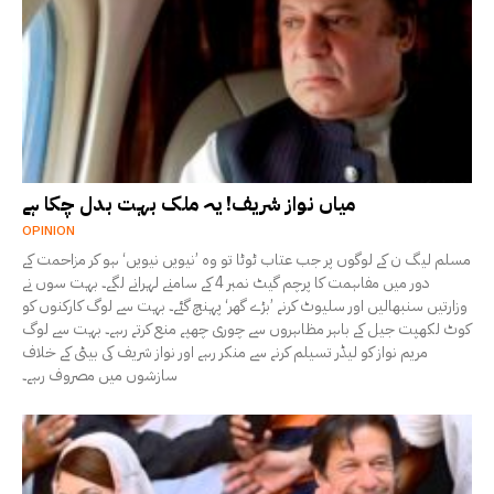
میاں نواز شریف! یہ ملک بہت بدل چکا ہے
OPINION
مسلم لیگ ن کے لوگوں پر جب عتاب ٹوٹا تو وہ ’نیویں نیویں‘ ہو کر مزاحمت کے
دور میں مفاہمت کا پرچم گیٹ نمبر 4 کے سامنے لہرانے لگے۔ بہت سوں نے
وزارتیں سنبھالیں اور سلیوٹ کرنے ’بڑے گھر‘ پہنچ گئے۔ بہت سے لوگ کارکنوں کو
کوٹ لکھپت جیل کے باہر مظاہروں سے چوری چھپے منع کرتے رہے۔ بہت سے لوگ
مریم نواز کو لیڈر تسیلم کرنے سے منکر رہے اور نواز شریف کی بیٹی کے خلاف
سازشوں میں مصروف رہے۔