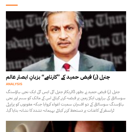
جنرل (ر) فیض حمید کے ”کارنامے“ بزبانِ ابصار عالم
ANALYSIS
جنرل (ر) فیض حمید نے بطور ڈائریکٹر جنرل آئی ایس آئی ایک نجی ہاؤسنگ
سوسائٹی کی ہزاروں ایکڑ زمین پر قبضہ کرنے کیلئے اس کے مالک کو سسر اور نجی
ہاؤسنگ سوسائٹی کے دو افسران سمیت اغواء کروایا جبکہ مغویوں کو پراپرٹی
ٹرانسفر کے کاغذات پر دستخط کرنے کیلئے بہیمانہ تشدد کا نشانہ بنایا گیا۔