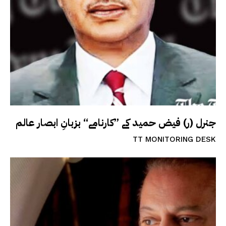
جنرل (ر) فیض حمید کے ”کارنامے“ بزبانِ ابصار عالم
TT MONITORING DESK