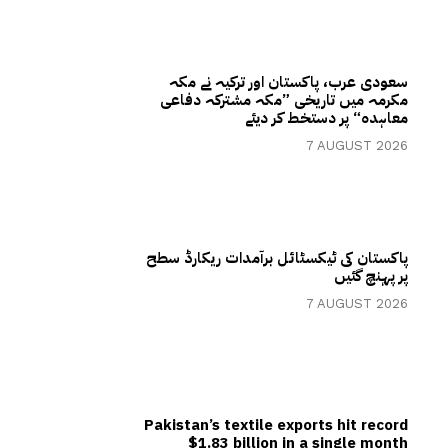
سعودی عرب، پاکستان اور ترکیہ نے مکہ
مکرمہ میں تاریخی ”مکہ مشترکہ دفاعی
معاہدہ“ پر دستخط کر دیئے
7 AUGUST 2026
پاکستان کی ٹیکسٹائل برآمدات ریکارڈ سطح
پر پہنچ گئیں
7 AUGUST 2026
Pakistan’s textile exports hit record
$1.83 billion in a single month