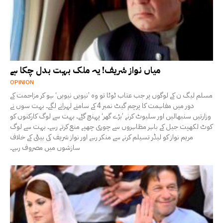
میاں نواز شریف! یہ ملک بہت بدل چکا ہے
OPINION
مسلم لیگ ن کے لوگوں پر جب عتاب ٹوٹا تو وہ ’نیویں نیویں‘ ہو کر مزاحمت کے
دور میں مفاہمت کا پرچم گیٹ نمبر 4 کے سامنے لہرانے لگے۔ بہت سوں نے
وزارتیں سنبھالیں اور سلیوٹ کرنے ’بڑے گھر‘ پہنچ گئے۔ بہت سے لوگ کارکنوں کو
کوٹ لکھپت جیل کے باہر مظاہروں سے چوری چھپے منع کرتے رہے۔ بہت سے لوگ
مریم نواز کو لیڈر تسیلم کرنے سے منکر رہے اور نواز شریف کی بیٹی کے خلاف
سازشوں میں مصروف رہے۔