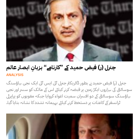
جنرل (ر) فیض حمید کے ”کارنامے“ بزبانِ ابصار عالم
ANALYSIS
جنرل (ر) فیض حمید نے بطور ڈائریکٹر جنرل آئی ایس آئی ایک نجی ہاؤسنگ
سوسائٹی کی ہزاروں ایکڑ زمین پر قبضہ کرنے کیلئے اس کے مالک کو سسر اور نجی
ہاؤسنگ سوسائٹی کے دو افسران سمیت اغواء کروایا جبکہ مغویوں کو پراپرٹی
ٹرانسفر کے کاغذات پر دستخط کرنے کیلئے بہیمانہ تشدد کا نشانہ بنایا گیا۔