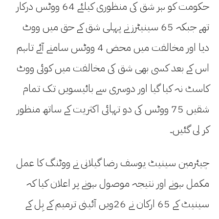
حکومت کو ہر شق کی منظوری کیلئے 64 ووٹس درکار
تھے جبکہ 65 سینیٹرز نے پہلی شق کے حق میں ووٹ
دیا اور مخالفت میں محض 4 ووٹس سامنے آئے تاہم
اس کے بعد کسی بھی شق کی مخالفت میں کوئی ووٹ
کاسٹ نہ کیا گیا اور دوسری سے بائیسویں تک تمام
شقیں 75 ووٹس کی دو تہائی اکثریت کے ساتھ منظور
کر لی گئیں۔
چیئرمین سینیٹ یوسف رضا گیلانی نے ووٹنگ کا عمل
مکمل ہونے اور نتیجہ موصول ہونے پر اعلان کیا کہ
سینیٹ کے 65 ارکان نے 26ویں آئینی ترمیم کے بِل کے