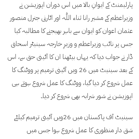
پارلیمنٹ کے ایوانِ بالا میں اس دوران اپوزیشن نے
وزیراعظم کے مشیر رانا ثناء اللّٰہ اور اٹارنی جنرل منصور
عثمان اعوان کو ایوان سے باہر بھیجنے کا مطالبہ کیا
جس پر نائب وزیراعظم و وزیرِ خارجہ سینیٹر اسحاق
ڈار نے جواب دیا کہ یہاں بیٹھنا ان کا آئینی حق ہے، اس
کے بعد سینیٹ میں 26 ویں آئینی ترمیم پر ووٹنگ کا
عمل شروع کر دیا گیا، ووٹنگ کا عمل شروع ہوتے ہی
اپوزیشن نے شور شرابہ بھی شروع کر دیا۔
سینیٹ آف پاکستان میں 26ویں آئینی ترمیم کیلئے
شق دار منظوری کا عمل شروع ہوا جس میں