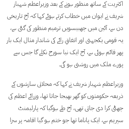
اکثریت کے ساتھ منظور ہونے کے بعد وزیراعظم شہباز
شریف نے ایوان میں خطاب کرتے ہوئے کہا کہ آج تاریخی
دن ہے، آئین میں چھبیسویں ترمیم منظور کی گئی ہے،
یہ قومی یکجہتی اور اتفاقِ رائے کی شاندار مثال ایک بار
پھر قائم ہوئی ہے، آج ایک نیا سورج نکلے گا جس سے
پورے ملک میں روشنی ہو گی۔
وزیراعظم شہباز شریف نے کہا کہ محلاتی سازشوں کے
ذریعہ حکومتوں کو گھر بھیجا جاتا تھا، وزرائے اعظم کی
چھٹی کرا دی جاتی تھی، آج طے ہوگیا کہ پارلیمنٹ
سپریم ہے، ایک پاناما تھا جو ختم ہو گیا اقامہ پر سزا