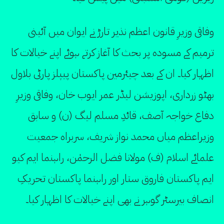
وفاقی وزیرِ قانون اعظم نذیر تارڑ نے ایوان میں آئینی
ترمیم کے مسودہ پر بحث کا آغاز کرتے ہوئے اپنے خیالات کا
اظہار کیا۔ ان کے بعد چیئرمین پاکستان پیپلز پارٹی بلاول
بھٹو زرداری، اپوزیشن لیڈر عمر ایوب خان، وفاقی وزیرِ
دفاع خواجہ آصف، قائدِ مسلم لیگ (ن) و سابق
وزیراعظم میاں محمد نواز شریف، سربراہ جمعیت
علمائے اسلام (ف) مولانا فضل الرحمٰن، راہنما ایم کیو
ایم پاکستان فاروق ستار اور راہنما پاکستان تحریکِ
انصاف بیرسٹر گوہر نے بھی اپنے خیالات کا اظہار کیا۔