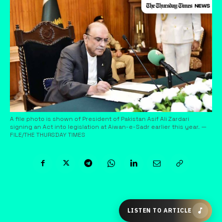
A file photo is shown of President of Pakistan Asif Ali Zardari
signing an Act into legislation at Aiwan-e-Sadr earlier this year. —
FILE/THE THURSDAY TIMES
LISTEN TO ARTICLE