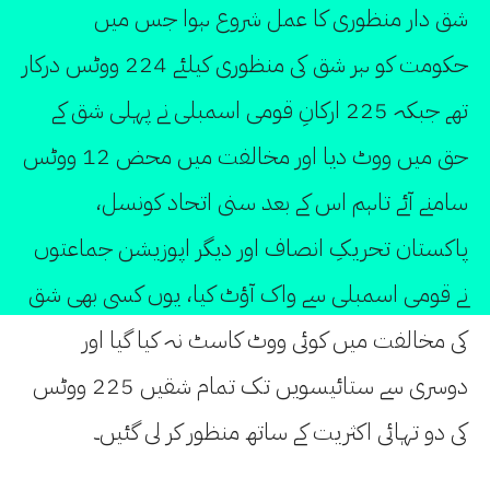
شق دار منظوری کا عمل شروع ہوا جس میں
حکومت کو ہر شق کی منظوری کیلئے 224 ووٹس درکار
تھے جبکہ 225 ارکانِ قومی اسمبلی نے پہلی شق کے
حق میں ووٹ دیا اور مخالفت میں محض 12 ووٹس
سامنے آئے تاہم اس کے بعد سنی اتحاد کونسل،
پاکستان تحریکِ انصاف اور دیگر اپوزیشن جماعتوں
نے قومی اسمبلی سے واک آؤٹ کیا، یوں کسی بھی شق
کی مخالفت میں کوئی ووٹ کاسٹ نہ کیا گیا اور
دوسری سے ستائیسویں تک تمام شقیں 225 ووٹس
کی دو تہائی اکثریت کے ساتھ منظور کر لی گئیں۔