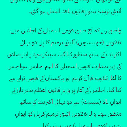
آئینی ترمیم بطورِ قانون نافذ العمل ہو گئی۔
واضح رہے کہ آج صبح قومی اسمبلی کے اجلاس میں
26ویں (چھبیسویں) آئینی ترمیم کا بِل دو تہائی
اکثریت کے ساتھ منظور کیا گیا، سپیکر سردار ایاز صادق
کی زیرِ صدارت قومی اسمبلی کا اہم اجلاس ہوا جس
کا آغاز تلاوتِ قرآن کریم اور پاکستان کے قومی ترانے سے
کیا گیا، اجلاس کے آغاز پر وزیرِ قانون اعظم نذیر تارڑ نے
ایوانِ بالا (سینیٹ) سے دو تہائی اکثریت کے ساتھ
منظور ہونے والے 26ویں آئینی ترمیم کے بِل کو ایوانِ
زیریں (قومی اسمبلی) میں پیش کیا۔