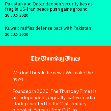
Pakistan and Qatar deepen security ties as
fragile US-Iran peace push gains ground
28 JULY 2026
Kuwait ratifies defense pact with Pakistan
26 JULY 2026
We don't break the news. We make the
news.
Founded in 2020, The Thursday Times is
an independent, digitally-native media
startup curated for the 21st-century
globalist. Bureaus from D.C. to