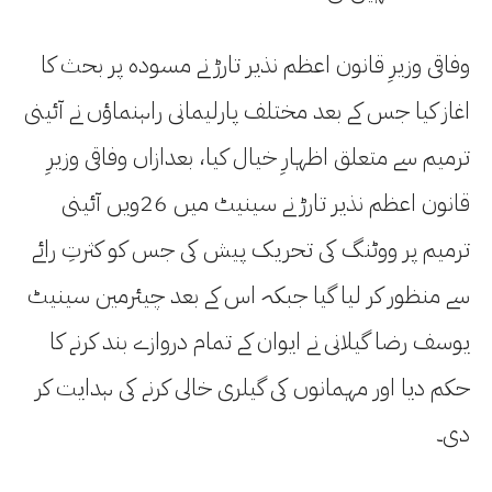
وفاقی وزیرِ قانون اعظم نذیر تارڑ نے مسودہ پر بحث کا
اغاز کیا جس کے بعد مختلف پارلیمانی راہنماؤں نے آئینی
ترمیم سے متعلق اظہارِ خیال کیا، بعدازاں وفاقی وزیرِ
قانون اعظم نذیر تارڑ نے سینیٹ میں 26ویں آئینی
ترمیم پر ووٹنگ کی تحریک پیش کی جس کو کثرتِ رائے
سے منظور کر لیا گیا جبکہ اس کے بعد چیئرمین سینیٹ
یوسف رضا گیلانی نے ایوان کے تمام دروازے بند کرنے کا
حکم دیا اور مہمانوں کی گیلری خالی کرنے کی ہدایت کر
دی۔