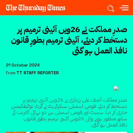
صدرِ مملکت نے 26ویں آئینی ترمیم پر
دستخط کر دیئے، آئینی ترمیم بطورِ قانون
نافذ العمل ہو گئی
21 October 2024
From
TT STAFF REPORTER
صدرِ مملکت آصف علی زرداری نے 26ویں آئینی ترمیم پر
دستخط کر دیئے، قومی اسمبلی سیکرٹریٹ نے گزٹ نوٹیفکیشن
جاری کر دیا، سینیٹ اور قومی اسمبلی سے دو تہائی اکثریت کے
ساتھ منظور ہونے والی 26ویں آئینی ترمیم بطور قانون
نافذ العمل ہو گئی۔