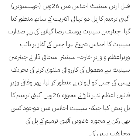
قبل ازیں سینیٹ اجلاس میں 26ویں (چھبیسویں)
آئینی ترمیم کا بِل دو تہائی اکثریت کے ساتھ منظور کیا
گیا، چیئرمین سینیٹ یوسف رضا گیلانی کی زیرِ صدارت
سینیٹ کا اجلاس شروع ہوا جس کے آغاز پر نائب
وزیراعظم و وزیرِ خارجہ سینیٹر اسحاق ڈار نے چیئرمین
سینیٹ سے معمول کی کارروائی ملتوی کرنے کی تحریک
پیش کی جس کو ایوان نے منظور کر لیا، پھر وفاقی وزیرِ
قانون اعظم نذیر تارڑ نے مجوزہ 26ویں آئینی ترمیم کا
بِل پیش کیا جبکہ سینیٹ اجلاس میں موجود کسی
بھی رکن نے مجوزہ 26ویں آئینی ترمیم کے بِل کی
مخالفت نہیں کی۔