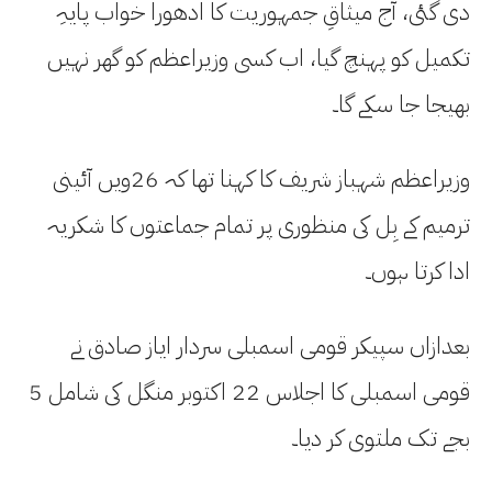
دی گئی، آج میثاقِ جمہوریت کا ادھورا خواب پایہِ
تکمیل کو پہنچ گیا، اب کسی وزیراعظم کو گھر نہیں
بھیجا جا سکے گا۔
وزیراعظم شہباز شریف کا کہنا تھا کہ 26ویں آئینی
ترمیم کے بِل کی منظوری پر تمام جماعتوں کا شکریہ
ادا کرتا ہوں۔
بعدازاں سپیکر قومی اسمبلی سردار ایاز صادق نے
قومی اسمبلی کا اجلاس 22 اکتوبر منگل کی شامل 5
بجے تک ملتوی کر دیا۔