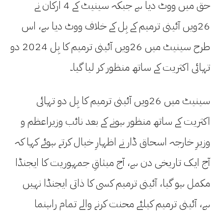
حق میں ووٹ دیا ہے جبکہ سینیٹ کے 4 ارکان نے
26ویں آئینی ترمیم کے بِل کے خلاف ووٹ دیا ہے، اس
طرح سینیٹ میں 26ویں آئینی ترمیم کا بِل 2024 دو
تہائی اکثریت کے ساتھ منظور کر لیا گیا۔
سینیٹ میں 26ویں آئینی ترمیم کا بِل دو تہائی
اکثریت کے ساتھ منظور ہونے کے بعد نائب وزیراعظم و
وزیرِ خارجہ اسحاق ڈار نے اظہارِ خیال کرتے ہوئے کہا کہ
آج ایک تاریخی دن ہے، آج میثاقِ جمہوریت کا ایجنڈا
مکمل ہو گیا، آئینی ترمیم کسی کا ذاتی ایجنڈا نہیں
ہے، آئینی ترمیم کیلئے محنت کرنے والے تمام راہنما