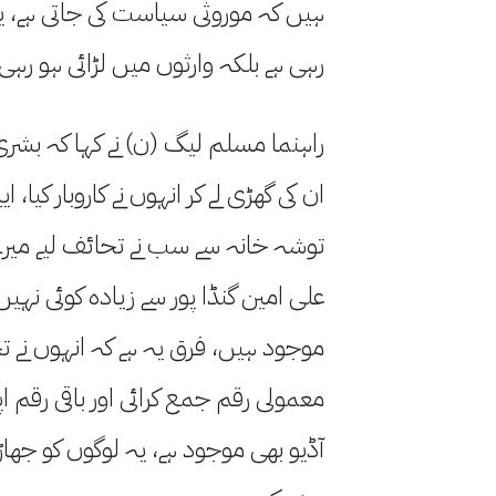
ہیں کہ موروثی سیاست کی جاتی ہے، 
رہی ہے بلکہ وارثوں میں لڑائی ہو رہی 
راہنما مسلم لیگ (ن) نے کہا کہ بشری
ان کی گھڑی لے کر انہوں نے کاروبار کیا،
توشہ خانہ سے سب نے تحائف لیے میرے لی
علی امین گنڈا پور سے زیادہ کوئی نہی
موجود ہیں، فرق یہ ہے کہ انہوں نے تحف
معمولی رقم جمع کرائی اور باقی رقم ا
آڈیو بھی موجود ہے، یہ لوگوں کو جھاڑ