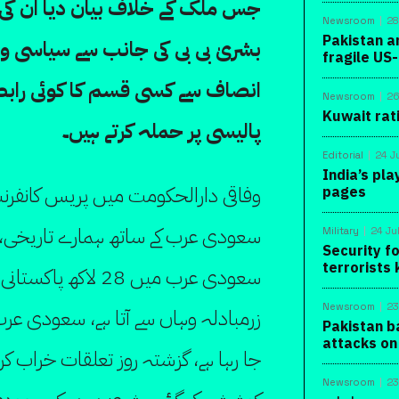
جس ملک کے خلاف بیان دیا ان کی گھڑ
Newsroom
28
Pakistan a
بشریٰ بی بی کی جانب سے سیاسی ورا
fragile US
انصاف سے کسی قسم کا کوئی رابط
Newsroom
26
Kuwait rat
پالیسی پر حملہ کرتے ہیں۔
Editorial
24 J
India’s pla
وفاقی دارالحکومت میں پریس کانفرنس
pages
سعودی عرب کے ساتھ ہمارے تاریخی، 
Military
24 Ju
Security f
terrorists 
سعودی عرب میں 28 لاک
Newsroom
23
زرمبادلہ وہاں سے آتا ہے، سعودی عرب
Pakistan b
attacks on
جا رہا ہے، گزشتہ روز تعلقات خراب کر
Newsroom
23