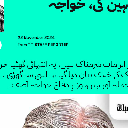
ین کی، خواجہ
22 November 2024
From
TT STAFF REPORTER
الزامات شرمناک ہیں، یہ انتہائی گھٹیا حر
 خلاف بیان دیا گیا ہے اسی سے گھڑی لے کر 
ملہ آور ہیں، وزیرِ دفاع خواجہ آصف۔