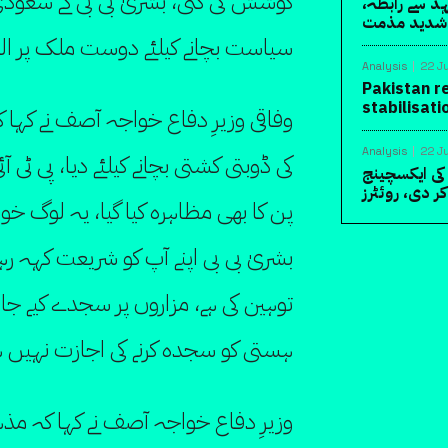
کوشش کی گئی، بشریٰ بی بی کے سعودی
د سے رابطہ،
ی شدید مذمت
سیاست بچانے کیلئے دوست ملک پر الزا
Analysis
22 J
Pakistan 
stabilisati
وفاقی وزیرِ دفاع خواجہ آصف نے کہا ک
Analysis
22 J
کی ڈوبتی کشتی بچانے کیلئے دیا، پی ٹی
 10 ارب ڈالرز کی ایکسچینج
 دی، روئٹرز
پن کا بھی مظاہرہ کیا گیا، یہ لوگ خ
بشریٰ بی بی اپنے آپ کو شریعت کہہ رہ
توہین کی ہے، مزاروں پر سجدے کیے جا ر
ہستی کو سجدہ کرنے کی اجازت نہیں ہ
وزیرِ دفاع خواجہ آصف نے کہا کہ مذہب