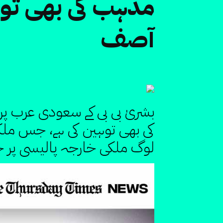
مذہب کی بھی توہ
آصف
بشریٰ بی بی کے سعودی عرب پر 
کی بھی توہین کی ہے، جس ملک کے
لوگ ملکی خارجہ پالیسی پر ح