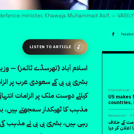
s defence minister, Khawaja Muhammad Asif. — VASI
Facebo
LISTEN TO ARTICLE
اسلام آباد (تھرسڈے ٹائمز) — وزی
بشریٰ بی بی کے سعودی عرب پر ال
International
کیلئے دوست ملک پر الزامات انتہا
US makes $
countries,
مذہب کا ٹھیکدار سمجھتے ہیں، بشر
Newsroom
4 
رہی ہیں، بشریٰ بی بی نے مذہب کی ب
ومت کے خلاف
اعلان کر دیا