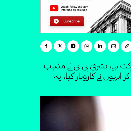
کت ہے، بشریٰ بی بی نے مذہب
انہوں نے کاروبار کیا، یہ