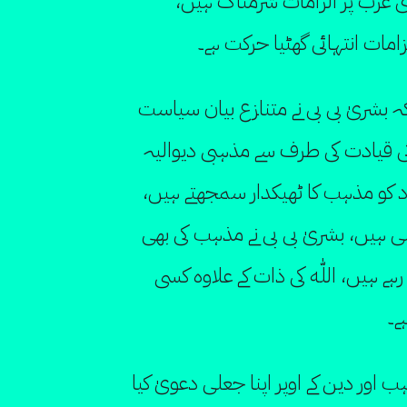
 عرب پر الزامات شرمناک ہیں،
مات انتہائی گھٹیا حرکت ہے۔
ہ بشریٰ بی بی نے متنازع بیان سیاست
 آئی قیادت کی طرف سے مذہبی دیوالیہ
ود کو مذہب کا ٹھیکدار سمجھتے ہیں،
ی ہیں، بشریٰ بی بی نے مذہب کی بھی
ہے ہیں، اللّٰه کی ذات کے علاوہ کسی
ے۔
 اور دین کے اوپر اپنا جعلی دعویٰ کیا