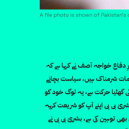
A file photo is shown of Pakistan'
رِ دفاع خواجہ آصف نے کہا ہے کہ
زامات شرمناک ہیں، سیاست بچانے
ئی گھٹیا حرکت ہے، یہ لوگ خود کو
یٰ بی بی اپنے آپ کو شریعت کہہ
ھی توہین کی ہے، بشریٰ بی بی نے