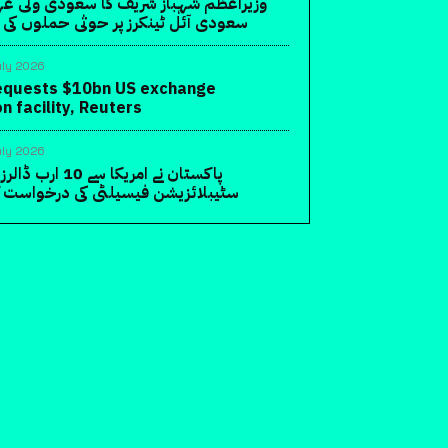
وزیراعظم شہباز شریف کا سعودی ولی عہ
سعودی آئل ٹینکرز پر حوثی حملوں ک
uly 2026
requests $10bn US exchange
on facility, Reuters
uly 2026
پاکستان نے امریکا سے
سٹیبلائزیشن فیسیلٹی کی درخواست کر