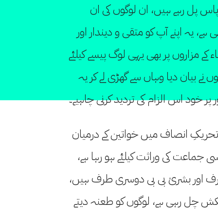
ے پاس پل رہے ہیں، ان لوگوں کی ان
ہے، یہ اپنے آپ کو متقی و دیندار اور
 کے مزاروں پر بھی یہی لوگ پیسے کیلئے
نے بیان دیا وہاں سے گھڑی لے کر یہ
 پر خود اس الزام کی تردید کرنی چاہیے۔
تحریکِ انصاف میں خواتین کے درمیان
ی جماعت کی وراثت کیلئے ہو رہا ہے،
 خواتین ایک طرف اور بشریٰ بی بی دوسری طرف ہیں،
مکش چل رہی ہے، لوگوں کو طعنہ دیتے