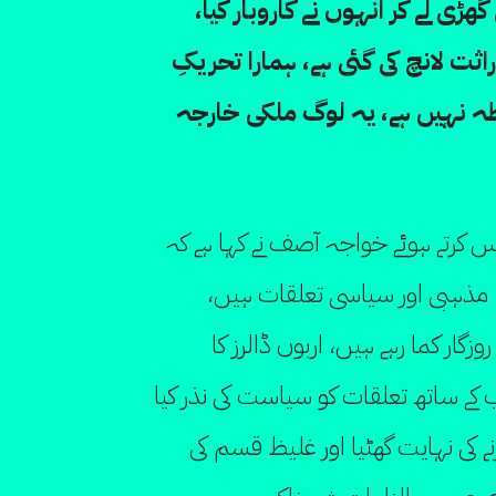
ی لے کر انہوں نے کاروبار کیا،
ثت لانچ کی گئی ہے، ہمارا تحریکِ
ہ نہیں ہے، یہ لوگ ملکی خارجہ
 کرتے ہوئے خواجہ آصف نے کہا ہے کہ
مذہبی اور سیاسی تعلقات ہیں،
ھ پاکستانی روزگار کما رہے ہیں، اربوں ڈالرز کا
 کے ساتھ تعلقات کو سیاست کی نذر کیا
نے کی نہایت گھٹیا اور غلیظ قسم کی