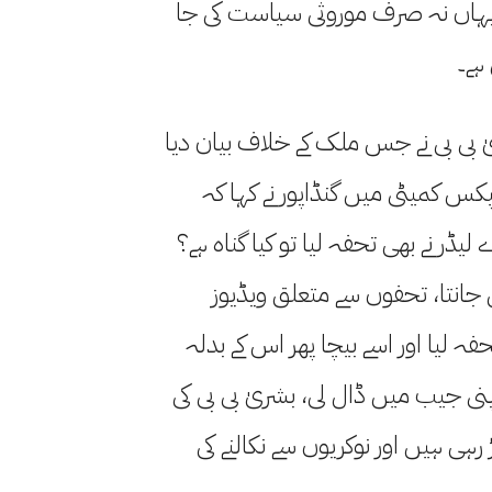
یہاں نہ صرف موروثی سیاست کی جا
ہے۔
ٰ بی بی نے جس ملک کے خلاف بیان دیا
 ایپکس کمیٹی میں گنڈاپور نے کہا کہ
ڈر نے بھی تحفہ لیا تو کیا گناہ ہے؟
ں جانتا، تحفوں سے متعلق ویڈیوز
ہ لیا اور اسے بیچا پھر اس کے بدلہ
پنی جیب میں ڈال لی، بشریٰ بی بی کی
 رہی ہیں اور نوکریوں سے نکالنے کی