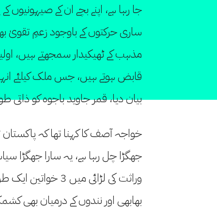
جا رہا ہے، اپنے بچے ان کے صیہونیوں ک
ساری حرکتوں کے باوجود زعمِ تقویٰ بھی 
مذہب کے ٹھیکیدار سمجھتے ہیں، اولیاء
قابض ہوتے ہیں، جس ملک کیلئے انہوں 
بیان دیا، قمر جاوید باجوہ کو ذاتی طور
خواجہ آصف کا کہنا تھا کہ پاکستان 
جھگڑا چل رہا ہے، یہ سارا جھگڑا سیاس
وراثت کی لڑائی میں 3
بھابھی اور نندوں کے درمیان بھی کش