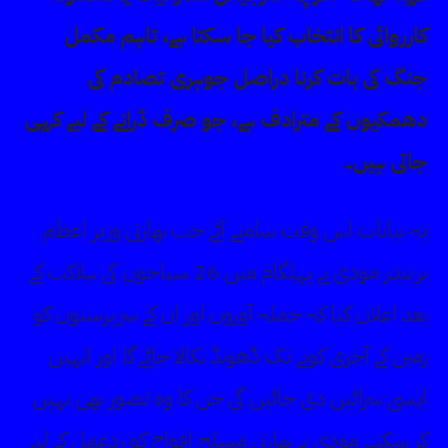
کارروائی کا انتخاب کیا جا سکتا ہے، تاہم مکمل
جنگ کی بات کرنا دراصل جوہری تصادم کی
دھمکیوں کے مترادف ہے، جو صرف ڈرانے کے لیے کہی
جاتی ہیں۔
یہ بیانات اس وقت سامنے آئے جب بھارتی وزیر اعظم
نریندر مودی نے پہلگام میں 26 سیاحوں کی ہلاکت کے
بعد اعلان کیا کہ حملہ آوروں اور ان کے سرپرستوں کو
زمین کے آخری کونے تک ڈھونڈ نکالا جائے گا اور انہیں
ایسی سزائیں دی جائیں گی جن کا وہ تصور بھی نہیں
کر سکتے۔ مودی نے بھارتی مسلح افواج کو ردعمل کے لیے