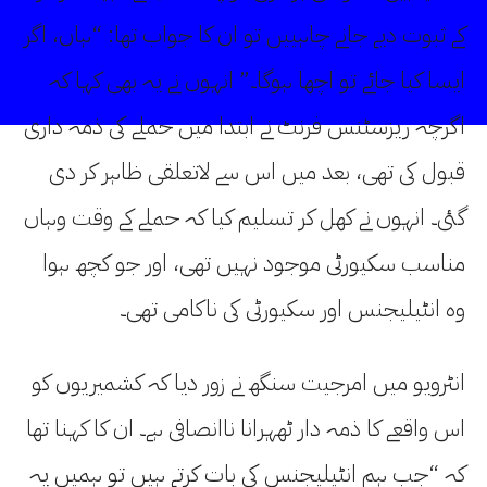
کے ثبوت دیے جانے چاہییں تو ان کا جواب تھا: “ہاں، اگر
ایسا کیا جائے تو اچھا ہوگا۔” انہوں نے یہ بھی کہا کہ
اگرچہ ریزسٹنس فرنٹ نے ابتدا میں حملے کی ذمہ داری
قبول کی تھی، بعد میں اس سے لاتعلقی ظاہر کر دی
گئی۔ انہوں نے کھل کر تسلیم کیا کہ حملے کے وقت وہاں
مناسب سکیورٹی موجود نہیں تھی، اور جو کچھ ہوا
وہ انٹیلیجنس اور سکیورٹی کی ناکامی تھی۔
انٹرویو میں امرجیت سنگھ نے زور دیا کہ کشمیریوں کو
اس واقعے کا ذمہ دار ٹھہرانا ناانصافی ہے۔ ان کا کہنا تھا
کہ “جب ہم انٹیلیجنس کی بات کرتے ہیں تو ہمیں یہ