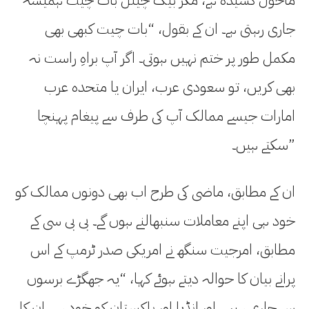
جاری رہتی ہے۔ ان کے بقول، “بات چیت کبھی بھی
مکمل طور پر ختم نہیں ہوتی۔ اگر آپ براہِ راست نہ
بھی کریں، تو سعودی عرب، ایران یا متحدہ عرب
امارات جیسے ممالک آپ کی طرف سے پیغام پہنچا
سکتے ہیں۔”
ان کے مطابق، ماضی کی طرح اب بھی دونوں ممالک کو
خود ہی اپنے معاملات سنبھالنے ہوں گے۔ بی بی سی کے
مطابق، امرجیت سنگھ نے امریکی صدر ٹرمپ کے اس
پرانے بیان کا حوالہ دیتے ہوئے کہا، “یہ جھگڑے برسوں
سے جاری ہیں، اور انڈیا اور پاکستان کو خود ہی ان کا