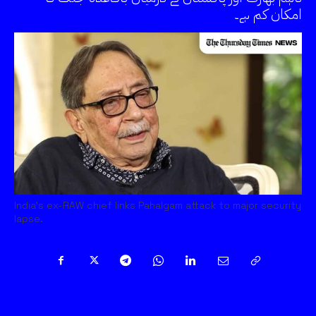
امکان کم ہے۔
India's ex-RAW chief links Pahalgam attack to major security
lapse.