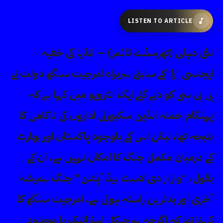
LISTEN TO ARTICLE
نئی دہلی (تھرسڈے ٹائمز) — انڈیا کی خفیہ
ایجنسی ’را‘ کے سابق سربراہ امرجیت سنگھ دولت نے
بی بی سی کو دیے گئے ایک انٹرویو میں کہا ہے کہ
پہلگام حملہ انڈین سکیورٹی اداروں کی ناکامی کا
نتیجہ تھا، لیکن اس کے باوجود پاکستان اور بھارت
کے درمیان مکمل جنگ کا امکان نہیں ہے۔ ان کے
بقول، “وار از دی لاسٹ بیڈ آپشن” جنگ ہمیشہ
آخری اور بدترین راستہ ہوتی ہے۔ امرجیت سنگھ کا
کہنا تھا کہ اگرچہ سرجیکل اسٹرائیک یا محدود