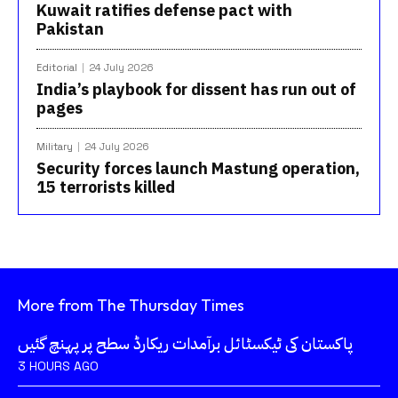
Kuwait ratifies defense pact with
Pakistan
Editorial
24 July 2026
India’s playbook for dissent has run out of
pages
Military
24 July 2026
Security forces launch Mastung operation,
15 terrorists killed
More from The Thursday Times
پاکستان کی ٹیکسٹائل برآمدات ریکارڈ سطح پر پہنچ گئیں
3 HOURS AGO