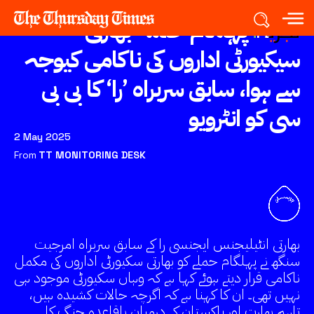
تجزیہ:
پہلگام حملہ بھارتی
سیکیورٹی اداروں کی ناکامی کیوجہ
سے ہوا، سابق سربراہ ’را‘ کا بی بی
سی کو انٹرویو
2 May 2025
From
TT MONITORING DESK
بھارتی انٹیلیجنس ایجنسی را کے سابق سربراہ امرجیت
سنگھ نے پہلگام حملے کو بھارتی سکیورٹی اداروں کی مکمل
ناکامی قرار دیتے ہوئے کہا ہے کہ وہاں سکیورٹی موجود ہی
نہیں تھی۔ ان کا کہنا ہے کہ اگرچہ حالات کشیدہ ہیں،
تاہم بھارت اور پاکستان کے درمیان باقاعدہ جنگ کا