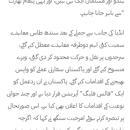
ہندو اور مسلمان ایک ہی ہیں، اور یہی پیغام بھارت
سے باہر جانا چاہیے۔”
انڈیا کی جانب سے حملے کے بعد سندھ طاس معاہدے
سمیت کئی اہم دوطرفہ معاہدے معطل کیے گئے،
سرحدوں پر نقل و حرکت محدود کر دی گئی، ویزے
منسوخ کیے گئے اور پاکستانی سفارتی عملے کو واپس
بھیجنے کے اقدامات کیے گئے۔ پاکستان نے ان ردعمل کو
ایک “فالس فلیگ” آپریشن قرار دیا ہے اور چند جوابی
نوعیت کے اقدامات کا اعلان بھی کیا ہے۔ اس صورتحال
پر تبصرہ کرتے ہوئے امرجیت سنگھ نے کہا کہ اگرچہ
ماحول کشیدہ ہے، مگر بیک چینل بات چیت ہمیشہ