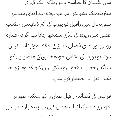
مالی نقصان کا معاملہ نہیں بلکہ ایک گہری
سٹریٹیجک تشویش ہے۔ موجودہ جغرافیائی سیاسی
صورتحال میں رافیل کو یورپ کی ائیر ڈیفینس حکمتِ
عملی میں ریڑھ کی ہڈی سمجھا جاتا ہے۔ اگر یہ طیارہ
روسی اور چینی فضائی دفاع کے خلاف مؤثر ثابت نہیں
ہوتا تو یورپ کی دفاعی خودمختاری کے منصوبوں کو
سنگین خطرات لاحق ہو سکتے ہیں کیونکہ وہ بڑی حد
تک رافیل پر انحصار کرتے ہیں۔
فرانس کی فضائیہ رافیل طیاروں کو ممکنہ طور پر
جوہری مشنز کیلئے استعمال کرتی ہے، یہ طیارے فرانس