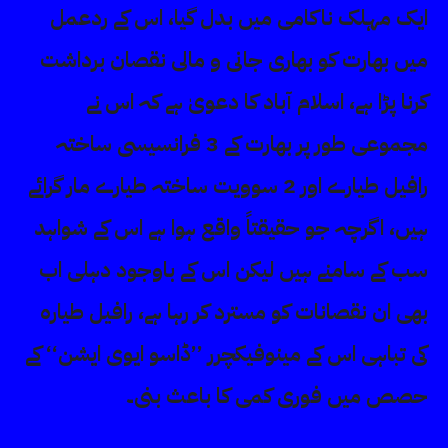
ایک مہلک ناکامی میں بدل گیا، اس کے ردعمل
میں بھارت کو بھاری جانی و مالی نقصان برداشت
کرنا پڑا ہے، اسلام آباد کا دعویٰ ہے کہ اس نے
مجموعی طور پر بھارت کے 3 فرانسیسی ساختہ
رافیل طیارے اور 2 سوویت ساختہ طیارے مار گرائے
ہیں، اگرچہ جو حقیقتاً واقع ہوا ہے اس کے شواہد
سب کے سامنے ہیں لیکن اس کے باوجود دہلی اب
بھی ان نقصانات کو مسترد کر رہا ہے، رافیل طیارہ
کی تباہی اس کے مینوفیکچرر ’’ڈاسو ایوی ایشن‘‘ کے
حصص میں فوری کمی کا باعث بنی۔