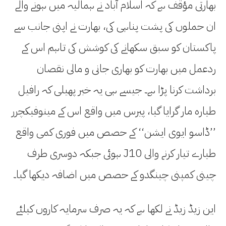
بھارتی مؤقف ہے کہ اسلام آباد نے ہمالیہ میں ہونے والے
ان حملوں کی پشت پناہی کی، بھارت نے اپنی جانب سے
پاکستان کو سبق سکھانے کی کوشش کی تاہم اس کے
ردعمل میں بھارت کو بھاری جانی و مالی نقصان
برداشت کرنا پڑا ہے۔ جیسے ہی یہ خبر پھیلی کہ رافیل
طیارہ مار گرایا گیا، پیرس میں واقع اس کے مینوفیکچرر
’’ڈاسو ایوی ایشن‘‘ کے حصص میں فوری کمی واقع
ہوئی جبکہ دوسری طرف J10 طیارے تیار کرنے والی
چینی کمپنی چینگدو کے حصص میں اضافہ دیکھا گیا۔
این زیڈ زیڈ نے لکھا ہے کہ یہ صرف سرمایہ کاروں کیلئے