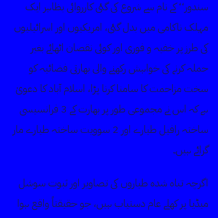
سندور‘‘ کے نام سے شروع کی گئی کارروائی بظاہر ایک
مہلک ناکامی میں بدل گئی، امریکیوں اور اسرائیلیوں
کی طرز پر خفیہ و فوری اور کوئی نقصان اٹھائے بغیر
حملہ کرنے کی خواہش رکھنے والی بھارتی فضائیہ کو
سخت مزاحمت کا سامنا کرنا پڑا، اسلام آباد کا دعویٰ
ہے کہ اس نے مجموعی طور پر بھارت کے 3 فرانسیسی
ساختہ رافیل طیارے اور 2 سوویت ساختہ طیارے مار
گرائے ہیں۔
اگرچہ تباہ شدہ طیاروں کی تصاویر اور ثبوت سوشل
میڈیا پر کھلے عام دستیاب ہیں، جو حقیقتاً واقع ہوا