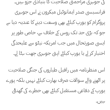
کی جوہری مزاحمتی صلاحیت کا بنیادی جزو ہیں۔
فرانسیسی صدر ایمانوئیل میکرون نے اس جوہری
پروگرام کو یورپ کیلئے بھی وسعت دینے کا عندیہ دیا ہے
جو کہ بڑی حد تک روس کے خلاف ہے، خاص طور پر
ایسی صورتحال میں جب امریکہ نیٹو سے علیحدگی
اختیار کر لے یا یورپ کیلئے اپنی جوہری چھت ہٹا لے۔
اس منظرنامہ میں رافیل طیاروں کی جنگی صلاحیت
پر اٹھنے والے سوالات صرف بھارت کیلئے نہیں بلکہ پورے
یورپ کے دفاعی مستقبل کیلئے بھی خطرے کی گھنٹی
ہیں۔