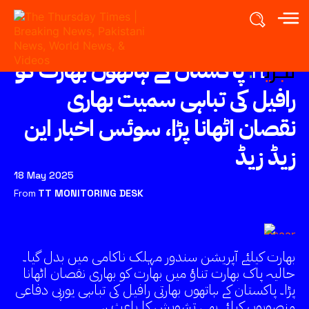
تجزیہ:
پاکستان کے ہاتھوں بھارت کو
رافیل کی تباہی سمیت بھاری
نقصان اٹھانا پڑا، سوئس اخبار این
زیڈ زیڈ
18 May 2025
From
TT MONITORING DESK
بھارت کیلئے آپریشن سندور مہلک ناکامی میں بدل گیا۔
حالیہ پاک بھارت تناؤ میں بھارت کو بھاری نقصان اٹھانا
پڑا۔ پاکستان کے ہاتھوں بھارتی رافیل کی تباہی یورپی دفاعی
منصوبوں کیلئے بھی تشویش کا باعث ہے۔