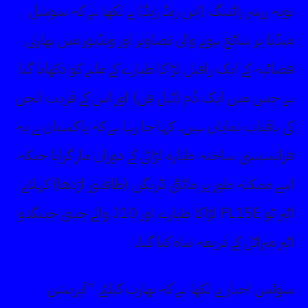
نویہ زرشر زائتنگ (این زیڈ زیڈ) نے لکھا ہے کہ سوشل
میڈیا پر شائع ہونے والی تصاویر اور ویڈیوز میں بھارتی
فضائیہ کے ایک رافیل لڑاکا طیارے کے ملبے کو دکھایا گیا
ہے جس میں ایک دُم (ٹیل فِن) اور اس کے قریب انجن
کی باقیات نمایاں ہیں۔ کہا جا رہا ہے کہ پاکستان نے یہ
فرانسیسی ساختہ طیارہ لڑائی کے دوران مار گرایا جبکہ
اسے ممکنہ طور پر مائٹی ڈریگن (طاقتور اژدھا) کہلانے
والے چینی چینگدو J10 لڑاکا طیارے اور PL15E ائیر ٹو
ائیر میزائل کے ذریعہ تباہ کیا گیا۔
سوئس اخبار نے لکھا ہے کہ بھارت کیلئے ’’آپریشن