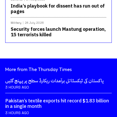
India’s playbook for dissent has run out of
pages
Military
24 July 2026
Security forces launch Mastung operation,
15 terrorists killed
More from The Thursday Times
پاکستان کی ٹیکسٹائل برآمدات ریکارڈ سطح پر پہنچ گئیں
3 HOURS AGO
Pakistan’s textile exports hit record $1.83 billion
in a single month
3 HOURS AGO