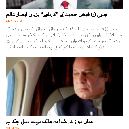
جنرل (ر) فیض حمید کے ”کارنامے“ بزبانِ ابصار عالم
ANALYSIS
جنرل (ر) فیض حمید نے بطور ڈائریکٹر جنرل آئی ایس آئی ایک نجی ہاؤسنگ
سوسائٹی کی ہزاروں ایکڑ زمین پر قبضہ کرنے کیلئے اس کے مالک کو سسر اور نجی
ہاؤسنگ سوسائٹی کے دو افسران سمیت اغواء کروایا جبکہ مغویوں کو پراپرٹی
ٹرانسفر کے کاغذات پر دستخط کرنے کیلئے بہیمانہ تشدد کا نشانہ بنایا گیا۔
میاں نواز شریف! یہ ملک بہت بدل چکا ہے
OPINION