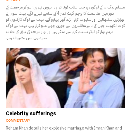
مسلم لیگ ن کے لوگوں پر جب عتاب ٹوٹا تو وہ ’نیویں نیویں‘ ہو کر مزاحمت کے
دور میں مفاہمت کا پرچم گیٹ نمبر 4 کے سامنے لہرانے لگے۔ بہت سوں نے
وزارتیں سنبھالیں اور سلیوٹ کرنے ’بڑے گھر‘ پہنچ گئے۔ بہت سے لوگ کارکنوں کو
کوٹ لکھپت جیل کے باہر مظاہروں سے چوری چھپے منع کرتے رہے۔ بہت سے لوگ
مریم نواز کو لیڈر تسیلم کرنے سے منکر رہے اور نواز شریف کی بیٹی کے خلاف
سازشوں میں مصروف رہے۔
Celebrity sufferings
COMMENTARY
Reham Khan details her explosive marriage with Imran Khan and