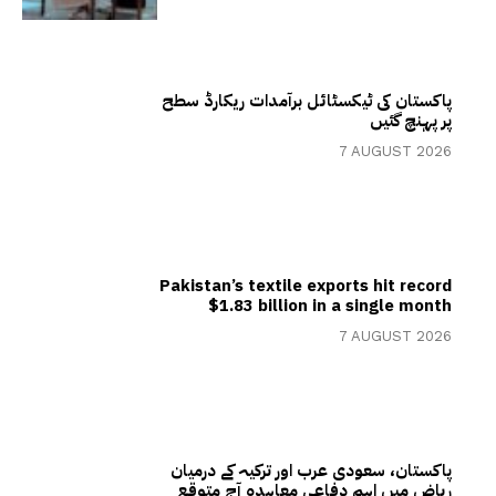
پاکستان کی ٹیکسٹائل برآمدات ریکارڈ سطح
پر پہنچ گئیں
7 AUGUST 2026
Pakistan’s textile exports hit record
$1.83 billion in a single month
7 AUGUST 2026
پاکستان، سعودی عرب اور ترکیہ کے درمیان
ریاض میں اہم دفاعی معاہدہ آج متوقع