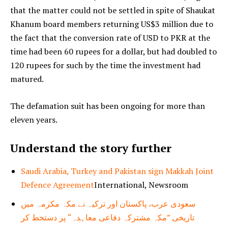
that the matter could not be settled in spite of Shaukat
Khanum board members returning US$3 million due to
the fact that the conversion rate of USD to PKR at the
time had been 60 rupees for a dollar, but had doubled to
120 rupees for such by the time the investment had
matured.
The defamation suit has been ongoing for more than
eleven years.
Understand the story further
Saudi Arabia, Turkey and Pakistan sign Makkah Joint
Defence Agreement
International, Newsroom
سعودی عرب، پاکستان اور ترکیہ نے مکہ مکرمہ میں
تاریخی ”مکہ مشترکہ دفاعی معاہدہ“ پر دستخط کر