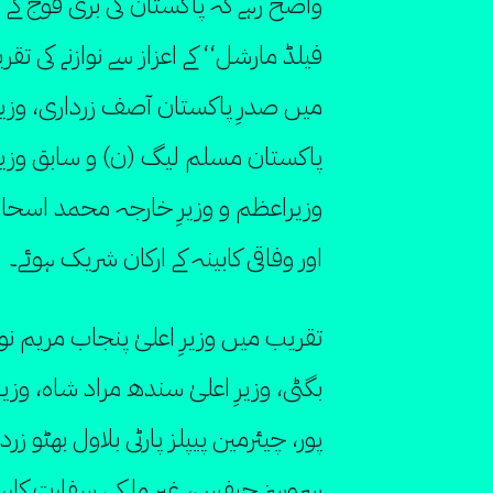
واضح رہے کہ پاکستان کی بری فوج کے س
فیلڈ مارشل‘‘ کے اعزاز سے نوازنے کی 
میں صدرِ پاکستان آصف زرداری، وزی
پاکستان مسلم لیگ (ن) و سابق وزی
وزیراعظم و وزیرِ خارجہ محمد اسحا
اور وفاقی کابینہ کے ارکان شریک ہوئے۔
تقریب میں وزیرِ اعلیٰ پنجاب مریم نوا
بگٹی، وزیرِ اعلیٰ سندھ مراد شاہ، وزیر
پور، چیئرمین پیپلز پارٹی بلاول بھٹو زرد
سروسز چیفس، غیر ملکی سفارت کار،