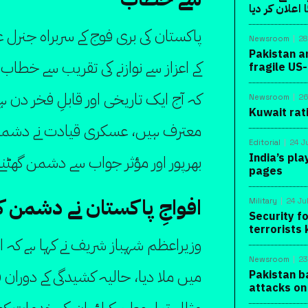
اعلان کر دیا
پاکستان کی بری فوج کے سربراہ جنرل ع
Newsroom
28
Pakistan a
کے اعزاز سے نوازنے کی تقریب سے خطاب
fragile US
کہ آج ایک تاریخی اور قابلِ فخر دن ہ
Newsroom
26
Kuwait rat
معترف ہیں، عسکری قیادت نے دشمن 
Editorial
24 J
India’s pla
بھرپور اور مؤثر جواب سے دشمن گھٹنے ٹ
pages
افواجِ پاکستان نے دشمن ک
Military
24 Ju
Security f
terrorists 
وزیراعظم شہباز شریف نے کہا ہے کہ ا
Newsroom
23
میں ملا دیا، حالیہ کشیدگی کے دوران
Pakistan b
attacks on