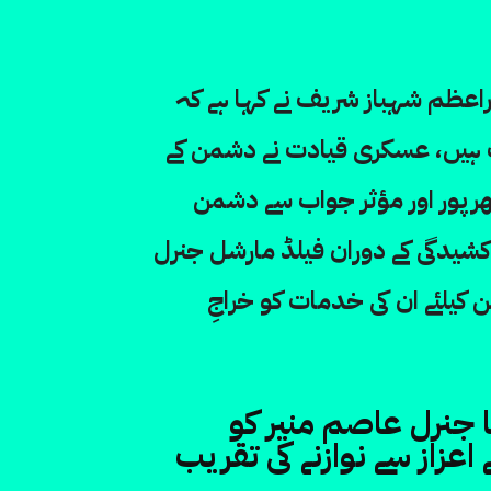
راعظم شہباز شریف نے کہا ہے کہ
ف ہیں، عسکری قیادت نے دشمن کے
رپور اور مؤثر جواب سے دشمن
ہ کشیدگی کے دوران فیلڈ مارشل جنرل
 کیلئے ان کی خدمات کو خراجِ
جنرل عاصم منیر کو
اعزاز سے نوازنے کی تقریب