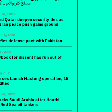
مسلح کارروائیوں کا 
 July 2026
nd Qatar deepen security ties as
-Iran peace push gains ground
 July 2026
ifies defense pact with Pakistan
uly 2026
ybook for dissent has run out of
ly 2026
orces launch Mastung operation, 15
killed
 July 2026
acks Saudi Arabia after Houthi
 Red Sea oil tankers