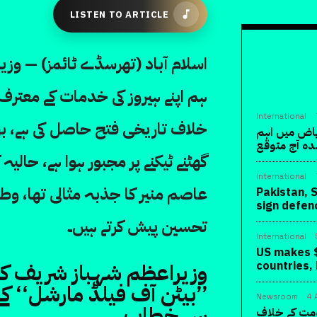
LISTEN TO ARTICLE
اسلام آباد (تھرسڈے ٹائمز) — وزی
ہم اپنے ہیروز کی خدمات کے معتر
International
خلاف تاریخی فتح حاصل کی ہے، بھ
یاض میں اہم
دہ آج متوقع
گھٹنے ٹیکنے پر مجبور ہوا ہے، حالی
International
عاصم منیر کا جذبہ مثالی تھا، وطن
Pakistan, 
sign defen
تحسین پیش کرتے ہیں۔
International
US makes $
وزیراعظم شہباز شریف کا 
countries,
’’بیٹن آف فیلڈ مارشل‘‘ کے 
Newsroom
4 
سے خطاب
ومت کے خلاف