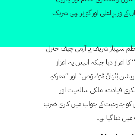
 کے وزیرِ اعلیٰ اور گورنر بھی شریک
عظم شہباز شریف نے آرمی چیف جنرل
کا اعزاز دیا جبکہ انہیں یہ اعزاز
 بُنْيَانٌ مَّرْصُوْص‘‘ اور ’’معرکہِ
کری قیادت، ملکی سالمیت اور
ن کو جارحیت کے جواب میں کاری ضرب
یں دیا گیا ہے۔