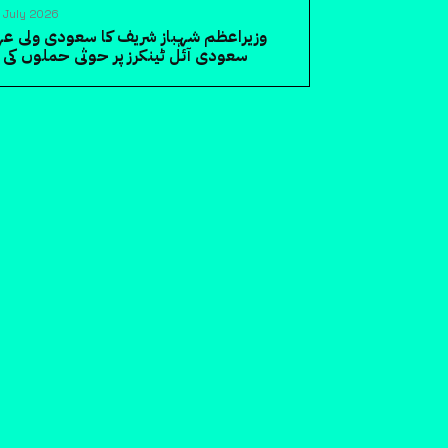
 July 2026
وزیراعظم شہباز شریف کا سعودی ولی عہ
سعودی آئل ٹینکرز پر حوثی حملوں ک