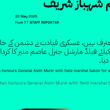
م شہباز شریف
22 May 2025
From
TT STAFF REPORTER
 معترف ہیں، عسکری قیادت نے دشمن کے خ
ئے فیلڈ مارشل جنرل عاصم منیر کا کردار ا
یا۔
tan honours General Asim Munir with field marshal b
Facebook