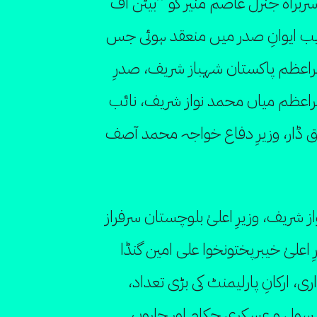
ربراہ جنرل عاصم منیر کو ’’بیٹن آف
تقریب ایوانِ صدر میں منعقد ہوئی جس
راعظم پاکستان شہباز شریف، صدرِ
راعظم میاں محمد نواز شریف، نائب
ق ڈار، وزیرِ دفاع خواجہ محمد آصف
ز شریف، وزیرِ اعلیٰ بلوچستان سرفراز
ِ اعلیٰ خیبرپختونخوا علی امین گنڈا
اری، ارکانِ پارلیمنٹ کی بڑی تعداد،
 سول و عسکری حکام اور چاروں