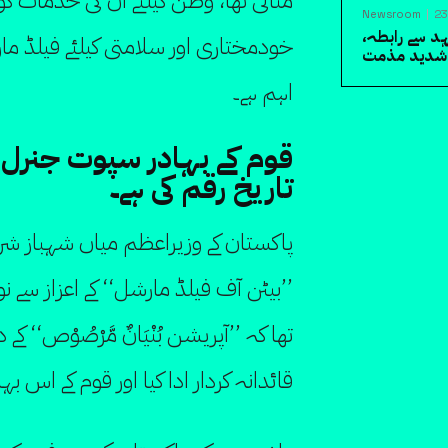
مثالی تھا، وطن کیلئے ان کی خدمات ک
Newsroom
23
د سے رابطہ،
خودمختاری اور سلامتی کیلئے فیلڈ ما
ی شدید مذمت
اہم ہے۔
قوم کے بہادر سپوت جنرل 
تاریخ رقم کی ہے۔
پاکستان کے وزیراعظم میاں شہباز شر
’’بیٹن آف فیلڈ مارشل‘‘ کے اعزاز سے ن
تھا کہ ’’آپریشن بُنْيَانٌ مَّرْصُوْص‘‘
قائدانہ کردار ادا کیا اور قوم کے اس ب