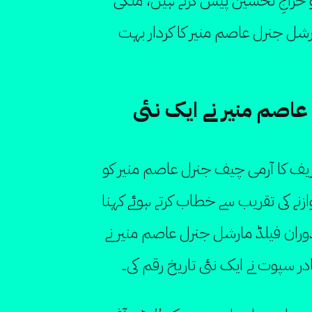
و خراجِ تحسین پیش کرتے ہیں، ملکی
رشل جنرل عاصم منیر کا کردار بہت
عاصم منیر نے ایک نئی
یف کا آرمی چیف جنرل عاصم منیر کو
وازنے کی تقریب سے خطاب کرتے ہوئے کہنا
 کے دوران فیلڈ مارشل جنرل عاصم منیر نے
ہادر سپوت نے ایک نئی تاریخ رقم کی۔