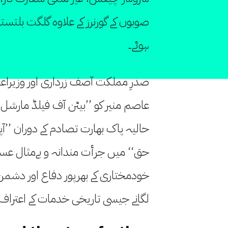
صوبوں کے گورنرز کے علاوہ گلگت بلتستان
ہوئے۔
صدرِ مملکت آصف زرداری اور وزیرا
عاصم منیر کو ’’بیٹن آف فیلڈ مارشل‘‘ 
حالیہ پاک بھارت تصادم کے دوران ’’آپریشن
حق‘‘ میں جرأت مندانہ و بےمثال عس
خودمختاری کے بھرپور دفاع اور دشم
لگانے جیسی تاریخی خدمات کے اعتراف م