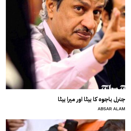
جنرل باجوہ کا بیٹا اور میرا بیٹا
ABSAR ALAM