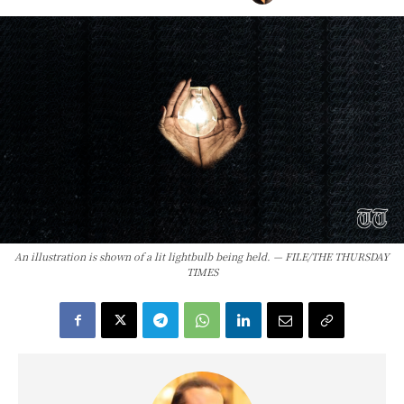
An illustration is shown of a lit lightbulb being held. — FILE/THE THURSDAY
TIMES