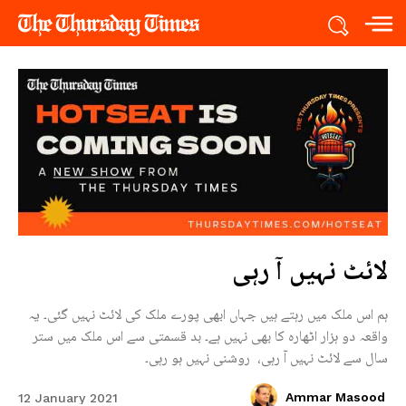
لائٹ نہیں آ رہی
ہم اس ملک میں رہتے ہیں جہاں ابھی پورے ملک کی لائٹ نہیں گئی۔ یہ
واقعہ دو ہزار اٹھارہ کا بھی نہیں ہے۔ بد قسمتی سے اس ملک میں ستر
سال سے لائٹ نہیں آ رہی، روشنی نہیں ہو رہی۔
Ammar Masood
12 January 2021