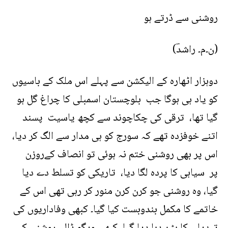
روشنی سے ڈرتے ہو
(ن۔م۔ راشدؔ)
دوہزار اٹھارہ کے الیکشن سے پہلے اس ملک کے باسیوں
کو یاد ہی ہوگا جب بلوچستان اسمبلی کا چراغ گل ہو
گیا تھا، ترقی کی چکاچوند سے کچھ یاسیت پسند
اتنے خوفزدہ تھے کہ سورج کو ہی مدار سے الگ کر دیا،
اس پر بھی روشنی ختم نہ ہوئی تو انصاف کےروزن
پر سیاہی کا پردہ لگا دیا، تاریکی کو تسلط دے دیا
گیا، وہ روشنی جو کرن کرن منور کر رہی تھی اس کے
خاتمے کا مکمل بندوبست کیا گیا۔ کبھی وفاداریوں کی