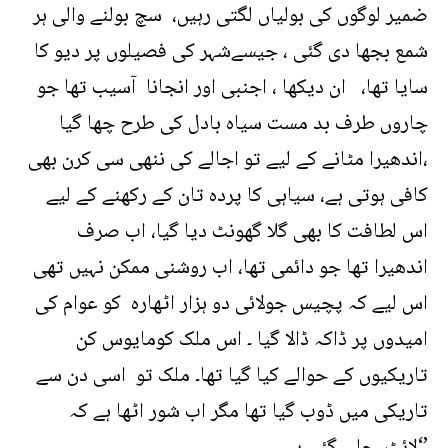
ضمیر لوگوں کی بولیاں لگتی رہیں، سچ بولنے والی ہر
شمع بجھا دی گئی ، جیسےشہر کی فصیلوں پر دیو کا
سایا تھا، ان دیکھا ، اجنبی اور انجانا آسیب تھا جو
چاروں طرف بد مست سیاہ بادل کی طرح چھا گیا
،اندھیرا مٹانے کے لیے تو اجالے کی ننھی سی کرن بھی
کافی ہوتی ہے، سیاہی کا پردہ تان کے رکھنے کے لیے
اس لطافت کا بھی گلا گھونٹ دیا گیا، اب صرف
اندھیرا تھا جو دائمی تھا، اب روشنی ممکن نہیں تھی
اس لیے کہ پچیس جولائی دو ہزار اٹھارہ کو عوام کی
امیدوں پر ڈاکہ ڈالا گیا ۔ اس ملک کومایوس کن
تاریکیوں کے حوالے کیا گیا تھا۔ ملک تو اسی دن سے
تاریکی میں ڈوب گیا تھا مگر اب شور اٹھا ہے کہ