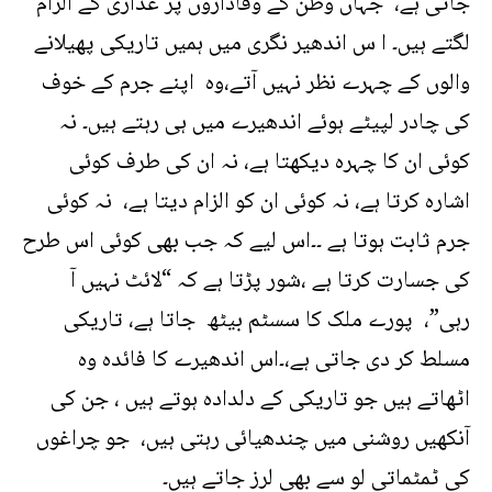
جاتی ہے، جہاں وطن کے وفاداروں پر غداری کے الزام
لگتے ہیں۔ ا س اندھیر نگری میں ہمیں تاریکی پھیلانے
والوں کے چہرے نظر نہیں آتے،وہ اپنے جرم کے خوف
کی چادر لپیٹے ہوئے اندھیرے میں ہی رہتے ہیں۔ نہ
کوئی ان کا چہرہ دیکھتا ہے، نہ ان کی طرف کوئی
اشارہ کرتا ہے، نہ کوئی ان کو الزام دیتا ہے، نہ کوئی
جرم ثابت ہوتا ہے ۔۔اس لیے کہ جب بھی کوئی اس طرح
کی جسارت کرتا ہے ،شور پڑتا ہے کہ “لائٹ نہیں آ
رہی”، پورے ملک کا سسٹم بیٹھ جاتا ہے، تاریکی
مسلط کر دی جاتی ہے،۔اس اندھیرے کا فائدہ وہ
اٹھاتے ہیں جو تاریکی کے دلدادہ ہوتے ہیں ، جن کی
آنکھیں روشنی میں چندھیائی رہتی ہیں، جو چراغوں
کی ٹمٹماتی لو سے بھی لرز جاتے ہیں۔