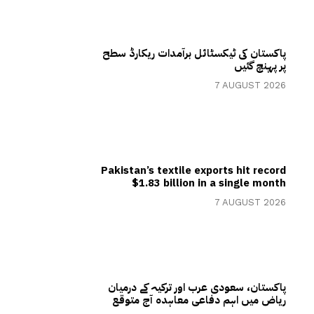
پاکستان کی ٹیکسٹائل برآمدات ریکارڈ سطح
پر پہنچ گئیں
7 AUGUST 2026
Pakistan’s textile exports hit record
$1.83 billion in a single month
7 AUGUST 2026
پاکستان، سعودی عرب اور ترکیہ کے درمیان
ریاض میں اہم دفاعی معاہدہ آج متوقع