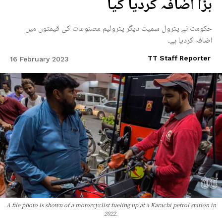
بڑا اضافہ کردیا گیا
حکومت نے پٹرول سمیت دیگر پٹرولیم مصنوعات کی قیمتوں میں
اضافہ کردیا ہے۔
TT Staff Reporter
16 February 2023
A file photo is shown of a motorcyclist fueling up at a Karachi petrol station in
2022.