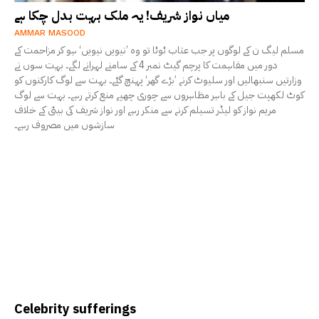
میاں نواز شریف! یہ ملک بہت بدل چکا ہے
AMMAR MASOOD
مسلم لیگ ن کے لوگوں پر جب عتاب ٹوٹا تو وہ ’نیویں نیویں‘ ہو کر مزاحمت کے
دور میں مفاہمت کا پرچم گیٹ نمبر 4 کے سامنے لہرانے لگے۔ بہت سوں نے
وزارتیں سنبھالیں اور سلیوٹ کرنے ’بڑے گھر‘ پہنچ گئے۔ بہت سے لوگ کارکنوں کو
کوٹ لکھپت جیل کے باہر مظاہروں سے چوری چھپے منع کرتے رہے۔ بہت سے لوگ
مریم نواز کو لیڈر تسیلم کرنے سے منکر رہے اور نواز شریف کی بیٹی کے خلاف
سازشوں میں مصروف رہے۔
Celebrity sufferings