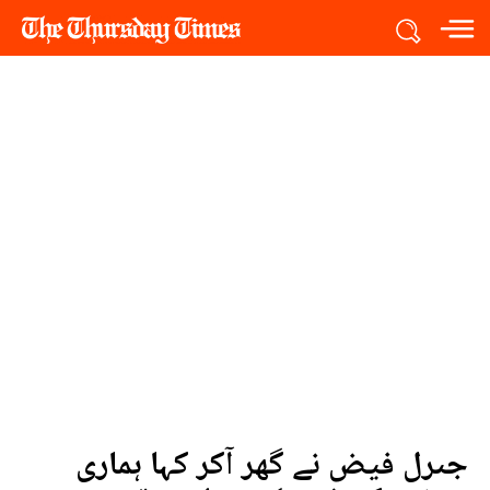
جںرل فیض نے گھر آکر کہا ہماری