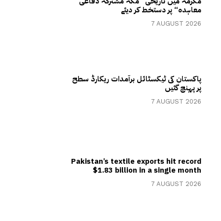
مکرمہ میں تاریخی ”مکہ مشترکہ دفاعی
معاہدہ“ پر دستخط کر دیئے
7 AUGUST 2026
پاکستان کی ٹیکسٹائل برآمدات ریکارڈ سطح
پر پہنچ گئیں
7 AUGUST 2026
Pakistan’s textile exports hit record
$1.83 billion in a single month
7 AUGUST 2026