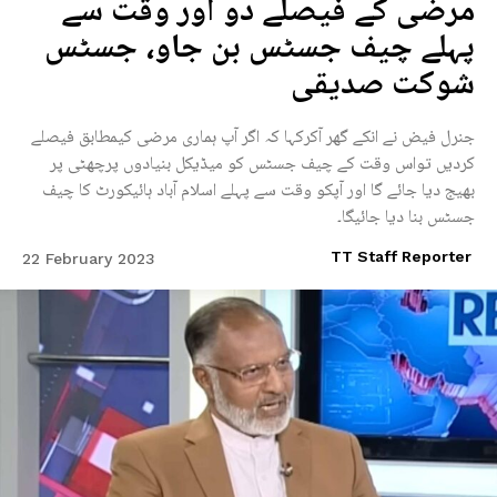
مرضی کے فیصلے دو اور وقت سے
پہلے چیف جسٹس بن جاو، جسٹس
شوکت صدیقی
جنرل فیض نے انکے گھر آکرکہا کہ اگر آپ ہماری مرضی کیمطابق فیصلے
کردیں تواس وقت کے چیف جسٹس کو میڈیکل بنیادوں پرچھٹی پر
بھیج دیا جائے گا اور آپکو وقت سے پہلے اسلام آباد ہائیکورٹ کا چیف
جسٹس بنا دیا جائیگا۔
TT Staff Reporter
22 February 2023