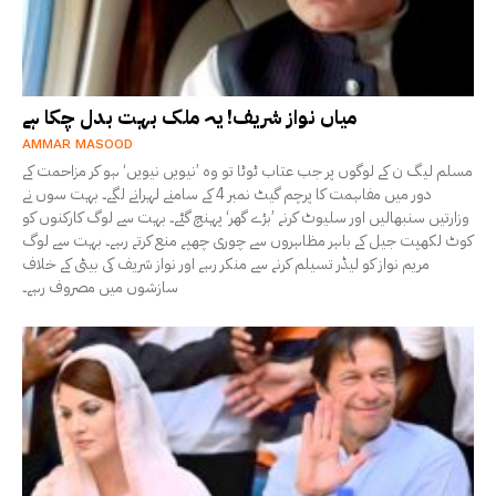
میاں نواز شریف! یہ ملک بہت بدل چکا ہے
AMMAR MASOOD
مسلم لیگ ن کے لوگوں پر جب عتاب ٹوٹا تو وہ ’نیویں نیویں‘ ہو کر مزاحمت کے
دور میں مفاہمت کا پرچم گیٹ نمبر 4 کے سامنے لہرانے لگے۔ بہت سوں نے
وزارتیں سنبھالیں اور سلیوٹ کرنے ’بڑے گھر‘ پہنچ گئے۔ بہت سے لوگ کارکنوں کو
کوٹ لکھپت جیل کے باہر مظاہروں سے چوری چھپے منع کرتے رہے۔ بہت سے لوگ
مریم نواز کو لیڈر تسیلم کرنے سے منکر رہے اور نواز شریف کی بیٹی کے خلاف
سازشوں میں مصروف رہے۔