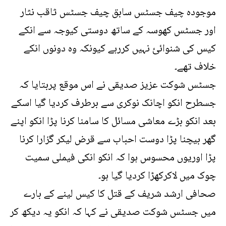
موجودہ چیف جسٹس سابق چیف جسٹس ثاقب نثار
اور جسٹس کھوسہ کے ساتھ دوستی کیوجہ سے انکے
کیس کی شنوائئ نہیں کررہے کیونکہ وہ دونوں انکے
خلاف تھے۔
جسٹس شوکت عزیز صدیقی نے اس موقع پربتایا کہ
جسطرح انکو اچانک نوکری سے برطرف کردیا گیا اسکے
بعد انکو بڑے معاشی مسائل کا سامنا کرنا پڑا انکو اپنے
گھر بیچنا پڑا دوست احباب سے قرض لیکر گزارا کرنا
پڑا اوریوں محسوس ہوا کہ انکو انکی فیملی سمیت
چوک میں لاکرکھڑا کردیا گیا ہو۔
صحافی ارشد شریف کے قتل کا کیس لینے کے بارے
میں جسٹس شوکت صدیقی نے کہا کہ انکو یہ دیکھ کر