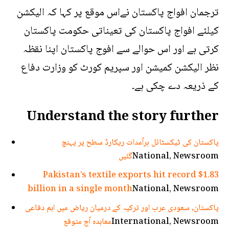
ترجمان افواج پاکستان نےاس موقع پر کہا کہ الیکشن
کیلئے افواج پاکستان کی تعیناتی حکومت پاکستان
کرتی ہے اور اس حوالے سے افوج پاکستان اپنا نقظہ
نظر الیکشن کمیشن اور سپریم کورٹ کو وزارت دفاع
کے ذریعہ دے چکی ہے۔
Understand the story further
پاکستان کی ٹیکسٹائل برآمدات ریکارڈ سطح پر پہنچ
National, Newsroom
گئیں
Pakistan’s textile exports hit record $1.83
billion in a single month
National, Newsroom
پاکستان، سعودی عرب اور ترکیہ کے درمیان ریاض میں اہم دفاعی
International, Newsroom
معاہدہ آج متوقع