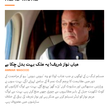
میاں نواز شریف! یہ ملک بہت بدل چکا ہے
AMMAR MASOOD
مسلم لیگ ن کے لوگوں پر جب عتاب ٹوٹا تو وہ ’نیویں نیویں‘ ہو کر مزاحمت کے
دور میں مفاہمت کا پرچم گیٹ نمبر 4 کے سامنے لہرانے لگے۔ بہت سوں نے
وزارتیں سنبھالیں اور سلیوٹ کرنے ’بڑے گھر‘ پہنچ گئے۔ بہت سے لوگ کارکنوں کو
کوٹ لکھپت جیل کے باہر مظاہروں سے چوری چھپے منع کرتے رہے۔ بہت سے لوگ
مریم نواز کو لیڈر تسیلم کرنے سے منکر رہے اور نواز شریف کی بیٹی کے خلاف
سازشوں میں مصروف رہے۔