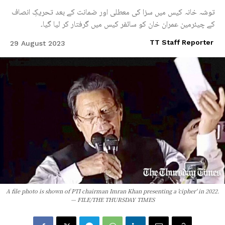
توشہ خانہ کیس میں سزا کی معطلی اور ضمانت کے بعد تحریکِ انصاف
کے چیئرمین عمران خان کو سائفر کیس میں گرفتار کر لیا گیا۔
TT Staff Reporter
29 August 2023
A file photo is shown of PTI chairman Imran Khan presenting a 'cipher' in 2022.
— FILE/THE THURSDAY TIMES