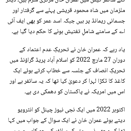
گئے سائفر کیس میں عمران خان مرکزی ملزم ہیں، دیگر
ملزمان میں شاہ محمود قریشی پہلے سے گرفتار اور
جسمانی ریمانڈ پر ہیں جبکہ اسد عمر کو بھی ایف آئی
اے کے سامنے شاملِ تفتیش ہونے کا حکم دیا گیا ہے۔
یاد رہے کہ عمران خان نے تحریکِ عدم اعتماد کے
دوران 27 مارچ 2022 کو اسلام آباد پریڈ گراؤنڈ میں
تحریکِ انصاف کے جلسہ سے خطاب کرتے ہوئے ایک
کاغذ کا ٹکڑا لہرا کر دعویٰ کیا تھا کہ یہ سائفر ہے اور
اس میں امریکہ نے پاکستان کو دھمکی دی ہے۔
اکتوبر 2022 میں ایک نجی نیوز چینل کو انٹرویو
دیتے ہوئے عمران خان نے ایک سوال کے جواب میں کہا