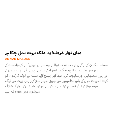
میاں نواز شریف! یہ ملک بہت بدل چکا ہے
AMMAR MASOOD
مسلم لیگ ن کے لوگوں پر جب عتاب ٹوٹا تو وہ ’نیویں نیویں‘ ہو کر مزاحمت کے
دور میں مفاہمت کا پرچم گیٹ نمبر 4 کے سامنے لہرانے لگے۔ بہت سوں نے
وزارتیں سنبھالیں اور سلیوٹ کرنے ’بڑے گھر‘ پہنچ گئے۔ بہت سے لوگ کارکنوں کو
کوٹ لکھپت جیل کے باہر مظاہروں سے چوری چھپے منع کرتے رہے۔ بہت سے لوگ
مریم نواز کو لیڈر تسیلم کرنے سے منکر رہے اور نواز شریف کی بیٹی کے خلاف
سازشوں میں مصروف رہے۔