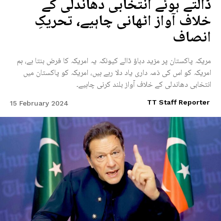
ڈالتے ہوئے انتخابی دھاندلی کے
خلاف آواز اٹھانی چاہیے، تحریکِ
انصاف
مریکہ پاکستان پر مزید دباؤ ڈالے کیونکہ یہ امریکہ کا فرض بنتا ہے، ہم
امریکہ کو اس کی ذمہ داری یاد دلا رہے ہیں، امریکہ کو پاکستان میں
انتخابی دھاندلی کے خلاف آواز بلند کرنی چاہیے۔
TT Staff Reporter
15 February 2024