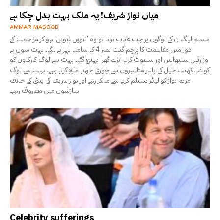
میاں نواز شریف! یہ ملک بہت بدل چکا ہے
AMMAR MASOOD
مسلم لیگ ن کے لوگوں پر جب عتاب ٹوٹا تو وہ ’نیویں نیویں‘ ہو کر مزاحمت کے
دور میں مفاہمت کا پرچم گیٹ نمبر 4 کے سامنے لہرانے لگے۔ بہت سوں نے
وزارتیں سنبھالیں اور سلیوٹ کرنے ’بڑے گھر‘ پہنچ گئے۔ بہت سے لوگ کارکنوں کو
کوٹ لکھپت جیل کے باہر مظاہروں سے چوری چھپے منع کرتے رہے۔ بہت سے لوگ
مریم نواز کو لیڈر تسیلم کرنے سے منکر رہے اور نواز شریف کی بیٹی کے خلاف
سازشوں میں مصروف رہے۔
Celebrity sufferings