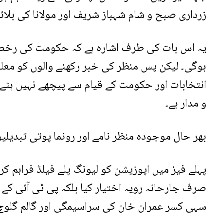
زرداری صبح و شام شہباز شریف اور مولانا کی بلائیں
یہ اس بات کی طرف اشارہ ہے کہ حکومت کی رخصتی 
ہوگی۔ لیکن پس منظر کی خبر رکھنے والوں کو معلو
انتخابات اور حکومت کے قیام سے پیچھے نہیں ہٹے ا
و مدار ہے۔
بھر حال موجودہ منظر نامے اور رونما پوتی تبدیل
پہلے فیز میں اپوزیشن کو لیونگ پلے فیلڈ فراہم کر
صرف جارحانہ رویہ اختیار کیا بلکہ پی ٹی آئی کے ان
سہی کسر عمران خان کی سراسیمگی اور گالم گلوچ ن