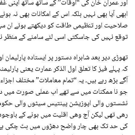
اور عمران خان کی “اوقات” کے ساتھ ساتھ اپنی غف
ابھی آیا بھی نہیں بلکہ اس کے امکانات بھی نہ ہون
صلاحیت اور تنظیمی طاقت کو دیکھتے ہوئے ان سے
توقع نہیں کی جاسکتی اسی لئے سامنے کے منظر نام
تھوڑی دیر بعد شاہراہ دستور پر ایستادہ پارلیمان 
کہ پہلے فیز کا تعلق اول الذکر عمارت یعنی پارل
آگے بڑھ رہے ہیں۔ یہ “تمام معاملات” مختلف اجزاء
جو نا ممکنات میں سے تھے اب عملی صورت میں دکھ
نشستوں والی اپوزیشن پینتیس سیٹوں والی حکو
رھی تھی لیکن آج وھی اقلیت میں ہونے کے باوج
کی حد تک بھی چار واضح دھڑوں میں بٹ چکی ہے۔ پھ