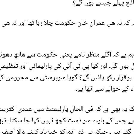
ئج پہلے جیسے ہوں گے؟
 کہ نہ ھی عمران خان حکومت چلا رہا تھا اور نہ ھی 
ہم ہے کہ اگلے منظر نامے یعنی حکومت سے ھاتھ دھون
ں گے۔ اور کیا پی ٹی آئی کی پارلیمانی اور تنظیم
ھ برقرار رکھ پائیں گے؟ گویا سرپرستی سے محرومی کے 
کے حوالے سے اٹھا ہے۔
 یہ بھی ہے کہ فی الحال پارلیمنٹ میں عددی اکثری
ر ہے جس کے بارے سر دست کچھ نہیں کہا جا سکتا۔ تب
گئے ہیں۔ جبکہ پی ڈی ایم کو خیرباد کہنے والا آصف 