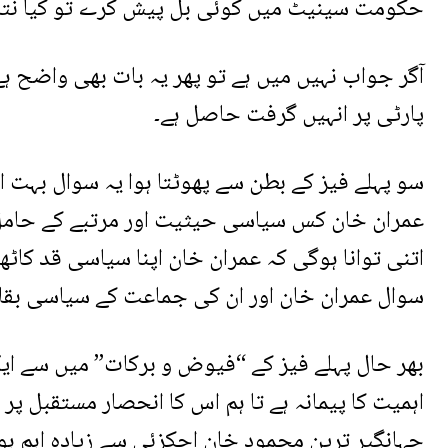
حکومت سینیٹ میں کوئی بل پیش کرے تو کیا نتا
آگر جواب نہیں میں ہے تو پھر یہ بات بھی واضح ہے
پارٹی پر انہیں گرفت حاصل ہے۔
سو پہلے فیز کے بطن سے پھوٹتا ہوا یہ سوال بہت ا
عمران خان کس سیاسی حیثیت اور مرتبے کے حامل ہو
اتنی توانا ہوگی کہ عمران خان اپنا سیاسی قد کاٹ
سوال عمران خان اور ان کی جماعت کے سیاسی بقاء 
بھر حال پہلے فیز کے “فیوض و برکات” میں سے ایک
اہمیت کا پیمانہ ہے تا ہم اس کا انحصار مستقبل پ
جہانگیر ترین محمود خان اچکزئی سے زیادہ اہم ہو 