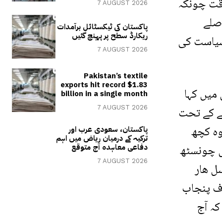
وقت چونکہ
7 AUGUST 2026
وصلے
پاکستان کی ٹیکسٹائل برآمدات
ریکارڈ سطح پر پہنچ گئیں
سیاست کی
7 AUGUST 2026
Pakistan’s textile
exports hit record $1.83
 میں کہا
billion in a single month
بے کے تحت
7 AUGUST 2026
وہ کچھ
پاکستان، سعودی عرب اور
ترکیہ کے درمیان ریاض میں اہم
ں چونسٹھ
دفاعی معاہدہ آج متوقع
7 AUGUST 2026
ل ھار
ف پنجاب
کہ آج