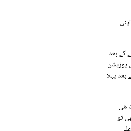
اپنی
ے کے بعد
ی پوزیشن
بعد پہلا
ت ھی
ھی تو
علی