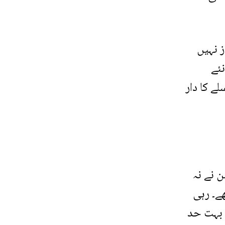
 نہیں
ئے
ے کا دار
ن نے نہ
ھے۔ رہی
 بہت حد