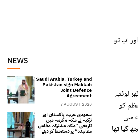
ور اب تو
NEWS
Saudi Arabia, Turkey and
Pakistan sign Makkah
Joint Defence
ھر لوٹتے
Agreement
عظم کو
7 AUGUST 2026
ت سی
سعودی عرب، پاکستان اور
ترکیہ نے مکہ مکرمہ میں
تاریخی ”مکہ مشترکہ دفاعی
 گیا تھا
معاہدہ“ پر دستخط کر دیئے