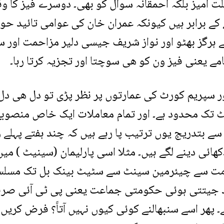
لت آمیز بلکہ احمقانہ سوال کو بھی۔ دوسرے فیز کا 
ے کے برابر ہیں کیونکہ عمران خان کی عوامی تائید ح
 ہرگز بھٹو اور نواز شریف جیسی دلیر مزاحمت اور 
ے یعنی فیز ون کو ھی سوچتا اور تجزیہ کرتا رہا۔
اور سپریم کورٹ کی عمارتوں پر نظر پڑی تو دل ھی دل
یمنٹ تک محدود ہے۔ اور تمام معاملات ایک خاص منصو
 سے بتدریج یوں ترتیب پا رہے ہیں کہ چند ہفتے پہلے 
ائی دینے لگے ہیں۔ مثلا اسی پارلیمان (سینیٹ ) می
مت سے چیئرمین سینٹ سے سٹیٹ بینک بل تک مسلس
ود جیتتی ہوئی حکومتی جماعت یعنی پی ٹی آئی صر
ر اسے سنبھالنے کوئی کیوں نہیں آتاََ؟ فرض کریں 