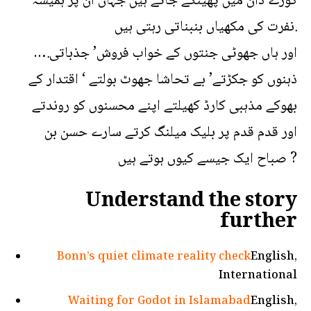
کوڑے دان میں پھینکے جاتے ہیں جہاں ان پر ہمیشہ
نفرت کی مکھیاں بنبناتی رہتی ہیں.
….اور ہاں جھوٹی جنتوں کے خواب فروش’ جذباتی
ذہنوں کو جکڑتے’ بے تحاشا جھوٹ بولتے ‘ اقتدار کے
بھوکے مذہبی کارڈ کھیلتے اپنے محسنوں کو روندتے
اور قدم قدم پر بلیک میلنگ کرتے سارے حسن بن
صباح ایک جیسے کیوں ہوتے ہیں ?
Understand the story
further
Bonn’s quiet climate reality check
English,
International
Waiting for Godot in Islamabad
English,