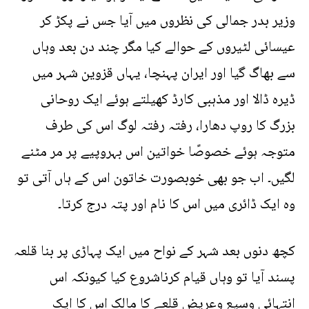
وزیر بدر جمالی کی نظروں میں آیا جس نے پکڑ کر
عیسائی لٹیروں کے حوالے کیا مگر چند دن بعد وہاں
سے بھاگ گیا اور ایران پہنچا، یہاں قزوین شہر میں
ڈیرہ ڈالا اور مذہبی کارڈ کھیلتے ہوئے ایک روحانی
بزرگ کا روپ دھارا، رفتہ رفتہ لوگ اس کی طرف
متوجہ ہوئے خصوصًا خواتین اس بہروپیے پر مر مٹنے
لگیں۔ اب جو بھی خوبصورت خاتون اس کے ہاں آتی تو
وہ ایک ڈائری میں اس کا نام اور پتہ درج کرتا۔
کچھ دنوں بعد شہر کے نواح میں ایک پہاڑی پر بنا قلعہ
پسند آیا تو وہاں قیام کرناشروع کیا کیونکہ اس
انتہائی وسیع وعریض قلعے کا مالک اس کا ایک