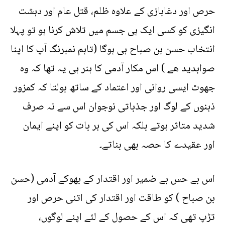
حرص اور دغابازی کے علاوہ ظلم، قتل عام اور دہشت
انگیزی کو کسی ایک ہی جسم میں تلاش کرنا ہو تو پہلا
انتخاب حسن بن صباح ہی ہوگا (تاہم نمبرنگ آپ کا اپنا
صوابدید ھے ) اس مکار آدمی کا ہنر ہی یہ تھا کہ وہ
جھوٹ ایسی روانی اور اعتماد کے ساتھ بولتا کہ کمزور
ذہنوں کے لوگ اور جذباتی نوجوان اس سے نہ صرف
شدید متاثر ہوتے بلکہ اس کی ہر بات کو اپنے ایمان
اور عقیدے کا حصہ بھی بناتے۔
اس بے حس بے ضمیر اور اقتدار کے بھوکے آدمی (حسن
بن صباح ) کو طاقت اور اقتدار کی اتنی حرص اور
تڑپ تھی کہ اس کے حصول کے لئے اپنے لوگوں،