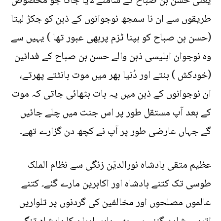
یعنی حسن بن صباح کے سامنے لایا جاتا جو مخصوص
طریقوں سے ان نا سمجھ نوجوانوں کے ذہن کو جکڑ لیتا
(حسن بن صباح کو ہپنا ٹزم پربھی عبور تھا ) یہیں سے
وہ نوجوان ابلیسی ذہن والے حسن بن صباح کے فدائین
(خودکش ) بنتے اور دُنیا بھر میں موت بانٹتے پھرتے،
ان نوجوانوں کے ذہن میں یہ بات بٹھائی جاتی کہ موت
کے بعد آپ مستقل طور پر اس جنت میں چلے جائیں
گے جہاں عارضی طور پر آپ نے کچھ دن گزارے تھے۔
عظیم متقی بادشاہ نورالدیّن زنگی سے نظام الملک
طوسی تک کتنے بادشاہ اور اکابرین مارے گئے۔ کتنے
عالموں مصلحوں اور مخالفین کی گردنوں پر تلواریں