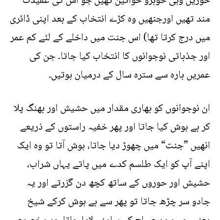
حوریں وہی خوبرو خواتین تھیں جو اس کی عقیدت
مند تھیں اورجنھیں وہ کڑے انتخاب کے بعد اپنی ڈائری
میں درج کرتا تھا) اس جنت میں داخلے کے لئے کم عمر
اور جذباتی نوجوانوں کا انتخاب کیا جاتا۔ جن کی
عمریں بارہ سے سترہ سال کے درمیان ہوتیں۔
ان نوجوانوں کو بھاری مقدار میں حشیش اور بھنگ پلا
کر بے ہوش کیا جاتا اور پھر خفیہ راستوں کے ذریعے
انھیں ”جنت“ میں چھوڑ دیا جاتا، ہوش آتا تو وہ ایک
اپنے آپ کو ایک طلسم کدے میں پاتے یہاں شراب،
حشیش اور حوروں کے ساتھ کچھ دن گزرتے اور یہ
جادو سر چڑھ جاتا تو پھر سے بے ہوش کرکے شیخ