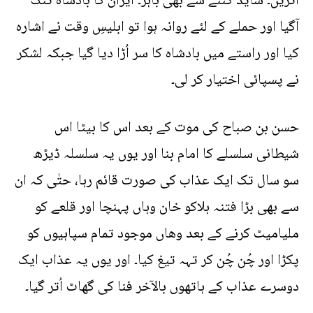
اتریں۔ شاید گننے سے بھی باہر۔ ایران کا بادشاہ تنگ
آگیا اور حملے کے لئے روانہ ہوا تو ابلیسِ وقت نے اشارہ
کیا اور راستے میں بادشاہ کا سر اُڑا دیا گیا جبکہ لشکر
نے پسپائی اختیار کر لی۔
حسن بن صباح کی موت کے بعد اس کا بیٹا اس
شیطانی سلسلے کا امام بنا اور یوں یہ سلسلہ ڈیڑھ
سو سال تک ایک عذاب کی صورت قائم رہا، حتٰی کہ ان
سے بھی بڑا فتنہ ہلاکو خان وہاں پہنچا اور قلعے کو
ملیامیٹ کرنے کے بعد وھاں موجود تمام سپاہیوں کو
پکڑا اور چُن چُن کر تہہ تیغ کیا۔ اور یوں یہ عذاب ایک
دوسرے عذاب کے ہاتھوں بالآخر فنا کی گھاٹ اُتر گیا۔