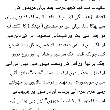
عقیدت مند تھا کچھ عرصہ بعد یہاں مریدوں کی
تعداد بڑھنے لگی تو اس نے قلعے کے مالک کو بھی یہاں
سے بھگا دیا۔ یہاں اس پر حشیش ( بھنگ ) کا انکشاف
ہوا جس سے ایک اور شیطانی منصوبہ اس کے ذہن میں
آیا آگے اس نے اس منصوبے کو عملی شکل دینا شروع
کیا، چونکہ قلعہ ایک سرسبز و شاداب اور روح پرور
جگہ پر تھا اور اس کی وسعت میلوں میں تھی اس لئے
ایک بڑے حصّے میں ایک پر اسرار ”جنت“ بنادی گئی۔
جہاں خوبصورت اور پھلدار درخت تالابوں پر جھولتے
رہتے طرح طرح کے پرندے ان درختوں پر چہچہاتے
اوران تالابوں کے کنارے “حوریں” ٹھل رہی ہوتیں (یہ