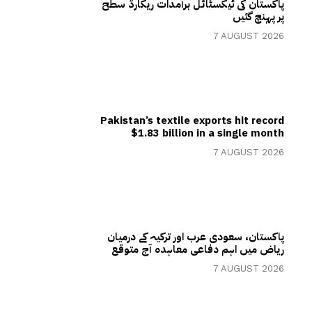
پاکستان کی ٹیکسٹائل برآمدات ریکارڈ سطح
پر پہنچ گئیں
7 AUGUST 2026
Pakistan’s textile exports hit record
$1.83 billion in a single month
7 AUGUST 2026
پاکستان، سعودی عرب اور ترکیہ کے درمیان
ریاض میں اہم دفاعی معاہدہ آج متوقع
7 AUGUST 2026