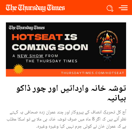
آج کل تحریکِ انصاف کے پیروکار اور چند عمران زدہ صحافی یہ کہتے
نظر آتے ہیں کہ اگر 8 ماہ میں صرف توشہ خانہ ہی ملا ہے تو اسکا مطلب
ہے کہ عمران خان نے کوئی جرم نہیں کیا وغیرہ وغیرہ۔