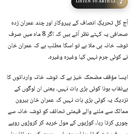
LISTEN TO ARTICLE
آج کل تحریکِ انصاف کے پیروکار اور چند عمران زدہ
صحافی یہ کہتے نظر آتے ہیں کہ اگر 8 ماہ میں صرف
توشہ خانہ ہی ملا ہے تو اسکا مطلب ہے کہ عمران خان
نے کوئی جرم نہیں کیا وغیرہ وغیرہ۔
ایسا مؤقف مضحکہ خیز ہے کہ توشہ خانہ وارداتوں کا
بےنقاب ہونا کوئی بڑی بات نہیں۔ یعنی ان لوگوں کے
نزدیک یہ کوئی بڑی بات نہیں کہ عمران خان بیرون
ممالک سے ملنے والے قیمتی تحائف کو توشہ خانہ سے
چوری کرتا رہا، کوڑیوں کے مول خرید کر کروڑوں روپے