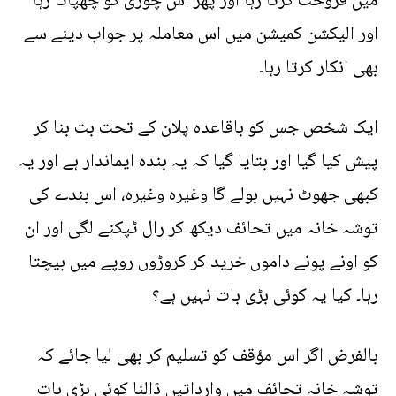
میں فروخت کرتا رہا اور پھر اس چوری کو چھپاتا رہا
اور الیکشن کمیشن میں اس معاملہ پر جواب دینے سے
بھی انکار کرتا رہا۔
ایک شخص جس کو باقاعدہ پلان کے تحت بت بنا کر
پیش کیا گیا اور بتایا گیا کہ یہ بندہ ایماندار ہے اور یہ
کبھی جھوٹ نہیں بولے گا وغیرہ وغیرہ، اس بندے کی
توشہ خانہ میں تحائف دیکھ کر رال ٹپکنے لگی اور ان
کو اونے پونے داموں خرید کر کروڑوں روپے میں بیچتا
رہا۔ کیا یہ کوئی بڑی بات نہیں ہے؟
بالفرض اگر اس مؤقف کو تسلیم کر بھی لیا جائے کہ
توشہ خانہ تحائف میں وارداتیں ڈالنا کوئی بڑی بات