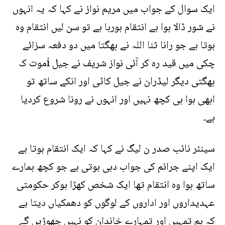
ایک سوال کے جواب میں مریم نواز نے کہا کہ یہ انہوں
نے شور ڈالا ہوا ہے انتقام ہورہا ہے تو سن لیں انتقام وہ
ہوتا ہے جو رانا ثنا اللہ نے بھگتا میں دو دفعہ سزائے
موت کi چکی میں قید رہ کر آئی نواز شریف نے جیل
بھگتی دیگر لیڈران نے جیل کاٹی اور انکے ساتھ تو
ابھی ہوا ہی کچھ نہیں اور انہوں نے رونا شروع کردیا
ہے۔
سینئر نائب صدر ن لیگ نے کہا کہ ایک انتقام ہوتا ہے
ایک اپنے جرائم کی جواب دہی ہوتی ہے جو کچھ ہمارے
ساتھ ہوا وہ انتقام تھا ایک شخص کھڑا ہوکر حکومتی
عہدیداروں اور اداروں کے لوگوں کو دھمکیاں دیتا ہے
کہ ہم تمہیں اور تمہارے خاندان کو نہیں چھوڑیں گے