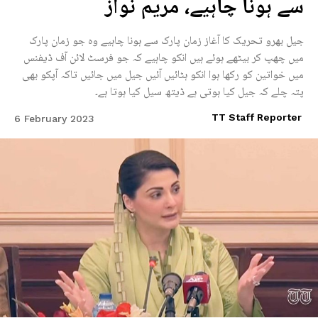
سے ہونا چاہیے، مریم نواز
جیل بھرو تحریک کا آغاز زمان پارک سے ہونا چاہیے وہ جو زمان پارک
میں چھپ کر بیٹھے ہوئے ہیں انکو چاہیے کہ جو فرسٹ لائن آف ڈیفنس
میں خواتین کو رکھا ہوا انکو ہٹائیں آئیں جیل میں جائیں تاکہ آپکو بھی
پتہ چلے کہ جیل کیا ہوتی ہے ڈیتھ سیل کیا ہوتا ہے۔
TT Staff Reporter
6 February 2023