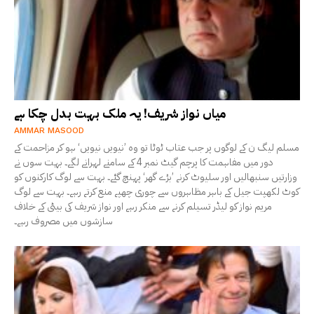
میاں نواز شریف! یہ ملک بہت بدل چکا ہے
AMMAR MASOOD
مسلم لیگ ن کے لوگوں پر جب عتاب ٹوٹا تو وہ ’نیویں نیویں‘ ہو کر مزاحمت کے
دور میں مفاہمت کا پرچم گیٹ نمبر 4 کے سامنے لہرانے لگے۔ بہت سوں نے
وزارتیں سنبھالیں اور سلیوٹ کرنے ’بڑے گھر‘ پہنچ گئے۔ بہت سے لوگ کارکنوں کو
کوٹ لکھپت جیل کے باہر مظاہروں سے چوری چھپے منع کرتے رہے۔ بہت سے لوگ
مریم نواز کو لیڈر تسیلم کرنے سے منکر رہے اور نواز شریف کی بیٹی کے خلاف
سازشوں میں مصروف رہے۔