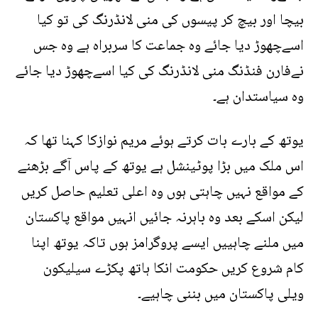
بیچا اور بیچ کر پیسوں کی منی لانڈرنگ کی تو کیا
اسےچھوڑ دیا جائے وہ جماعت کا سربراہ ہے وہ جس
نےفارن فنڈنگ منی لانڈرنگ کی کیا اسےچھوڑ دیا جائے
وہ سیاستدان ہے۔
یوتھ کے بارے بات کرتے ہوئے مریم نوازکا کہنا تھا کہ
اس ملک میں بڑا پوٹینشل ہے یوتھ کے پاس آگے بڑھنے
کے مواقع نہیں چاہتی ہوں وہ اعلی تعلیم حاصل کریں
لیکن اسکے بعد وہ باہرنہ جائیں انہیں مواقع پاکستان
میں ملنے چاہییں ایسے پروگرامز ہوں تاکہ یوتھ اپنا
کام شروع کریں حکومت انکا ہاتھ پکڑے سیلیکون
ویلی پاکستان میں بننی چاہیے۔