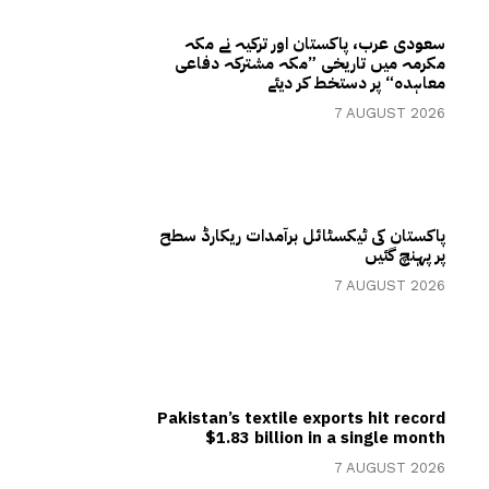
سعودی عرب، پاکستان اور ترکیہ نے مکہ
مکرمہ میں تاریخی ”مکہ مشترکہ دفاعی
معاہدہ“ پر دستخط کر دیئے
7 AUGUST 2026
پاکستان کی ٹیکسٹائل برآمدات ریکارڈ سطح
پر پہنچ گئیں
7 AUGUST 2026
Pakistan’s textile exports hit record
$1.83 billion in a single month
7 AUGUST 2026