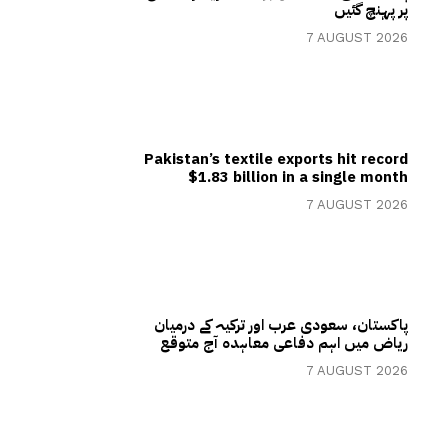
پر پہنچ گئیں
7 AUGUST 2026
Pakistan’s textile exports hit record
$1.83 billion in a single month
7 AUGUST 2026
پاکستان، سعودی عرب اور ترکیہ کے درمیان
ریاض میں اہم دفاعی معاہدہ آج متوقع
7 AUGUST 2026