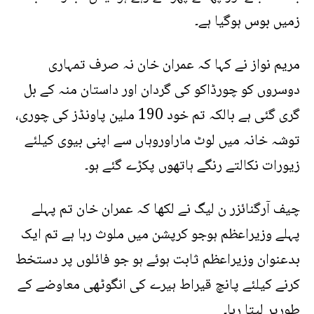
زمیں بوس ہوگیا ہے۔
مریم نواز نے کہا کہ عمران خان نہ صرف تمہاری
دوسروں کو چورڈاکو کی گردان اور داستان منہ کے بل
گری گئی ہے بالکہ تم خود 190 ملین پاونڈز کی چوری،
توشہ خانہ میں لوٹ ماراوروہاں سے اپنی بیوی کیلئے
زیورات نکالتے رنگے ہاتھوں پکڑے گئے ہو۔
چیف آرگنائزر ن لیگ نے لکھا کہ عمران خان تم پہلے
پہلے وزیراعظم ہوجو کرپشن میں ملوث رہا ہے تم ایک
بدعنوان وزیراعظم ثابت ہوئے ہو جو فائلوں پر دستخط
کرنے کیلئے پانچ قیراط ہیرے کی انگوٹھی معاوضے کے
طورپر لیتا رہا۔