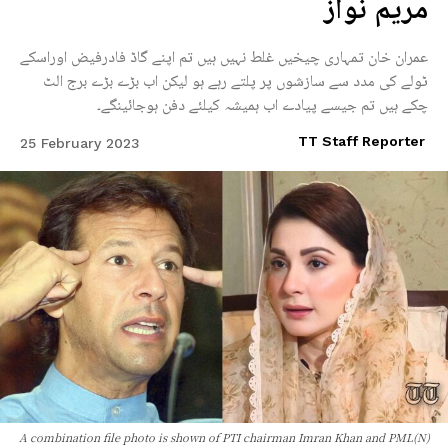
مریم نواز
عمران خان تمہاری چیخیں غلط نہیں ہیں تم اپنے گاڈ فادرفیض اوراسکے
ٹولے کی مدد سے سازشوں پر پلتے رہے ہو لیکن اب بڑے بڑے برج الٹ
چکے ہیں تم جیسے پیادے اب ہمیشہ کیلئے دفن ہوجائینگے۔
TT Staff Reporter
25 February 2023
A combination file photo is shown of PTI chairman Imran Khan and PML(N)