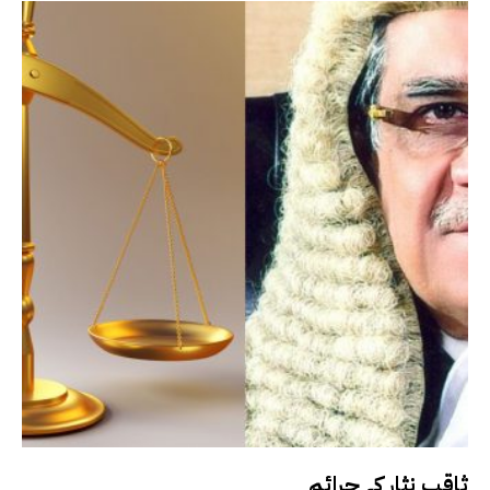
ثاقب نثار کے جرائم