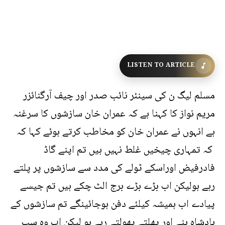
LISTEN TO ARTICLE
مسلم لیگ ن کی سینئر نائب صدر اور چیف آرگنائزر
مریم نواز کا کہنا ہے کہ عمران خان سازشوں کا سرغنہ
ہے انہوں نے عمران خان کو مخاطب کرتے ہوئے کہا کہ
کہ تمہاری چیخیں غلط نہیں ہیں تم اپنے گاڈ
فادرفیض اوراسکے ٹولے کی مدد سے سازشوں پر پلتے
رہے ہولیکن اب بڑے بڑے برج الٹ چکے ہیں تم جیسے
پیادے اب ہمیشہ کیلئے دفن ہوجائینگے تم سازشوں کے
بادشاہ بنے اور پھلتے پھولتے رہے ہو لیکن اب وہ سب