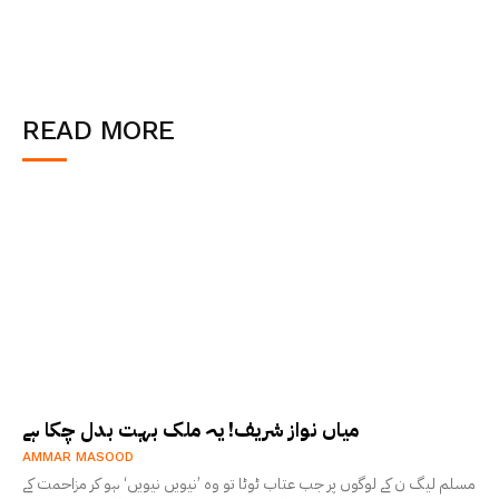
READ MORE
میاں نواز شریف! یہ ملک بہت بدل چکا ہے
AMMAR MASOOD
مسلم لیگ ن کے لوگوں پر جب عتاب ٹوٹا تو وہ ’نیویں نیویں‘ ہو کر مزاحمت کے