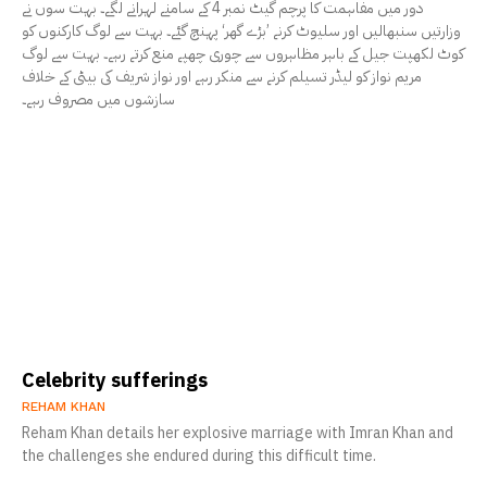
دور میں مفاہمت کا پرچم گیٹ نمبر 4 کے سامنے لہرانے لگے۔ بہت سوں نے
وزارتیں سنبھالیں اور سلیوٹ کرنے ’بڑے گھر‘ پہنچ گئے۔ بہت سے لوگ کارکنوں کو
کوٹ لکھپت جیل کے باہر مظاہروں سے چوری چھپے منع کرتے رہے۔ بہت سے لوگ
مریم نواز کو لیڈر تسیلم کرنے سے منکر رہے اور نواز شریف کی بیٹی کے خلاف
سازشوں میں مصروف رہے۔
Celebrity sufferings
REHAM KHAN
Reham Khan details her explosive marriage with Imran Khan and
the challenges she endured during this difficult time.