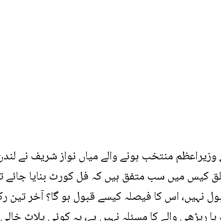
ے وزیراعظم منتخب ہونے والے میاں نواز شریف نے لند
لق کیس میں سب متفق ہیں کہ فل کورٹ بنایا جائے تو
ل نہیں، اس کا فیصلہ کیسے قبول ہو گا؟ آخر تین رک
ا ریڑھی والے کا مسئلہ نہیں ہے، یہ کوئی پلاٹ خالی ک