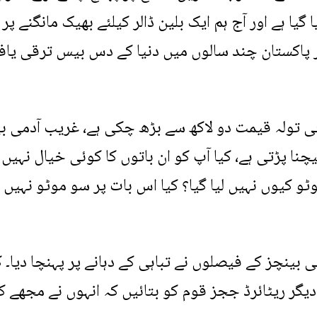
گیا ہے اور آج ہم ایک بلین ڈالر کیلئے بھیک مانگنے پر
 اور پاکستان چند سالوں میں دنیا کے دس بیس ترقی یاف
ی فی تولہ قیمت دو لاکھ سے بڑھ چکی ہے، غریب آدمی 
یچنا پڑتی ہے، کیا آپ کو ان باتوں کا کوئی خیال نہیں 
 کیوں نہیں لیا گیا؟ کیا اس بات پر سو موٹو نہیں ب
 بینچز کے فیصلوں نے تباہی کے دہانے پر پہنچا دیا۔ 
دیگر ریٹائرڈ ججز قوم کو بتائیں کہ انہوں نے مجھے کی