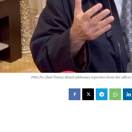
PML(N) chief Nawaz Sharif addresses reporters from his offi