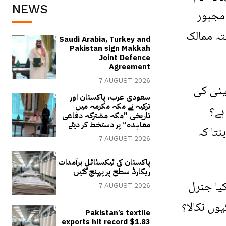
NEWS
 مجبور
تہ ممالک
Saudi Arabia, Turkey and
Pakistan sign Makkah
Joint Defence
Agreement
7 AUGUST 2026
بیٹی کی
سعودی عرب، پاکستان اور
ترکیہ نے مکہ مکرمہ میں
ہے؟
تاریخی ”مکہ مشترکہ دفاعی
معاہدہ“ پر دستخط کر دیئے
نتا کہ
7 AUGUST 2026
پاکستان کی ٹیکسٹائل برآمدات
ریکارڈ سطح پر پہنچ گئیں
کیا جنرل
7 AUGUST 2026
وں نکالا؟
Pakistan’s textile
exports hit record $1.83