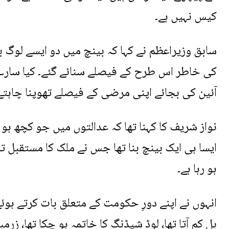
کیس نہیں ہے۔
سابق وزیراعظم نے کہا کہ بینچ میں دو ایسے لو
کی خاطر اس طرح کے فیصلے سنائے گئے۔ کیا سارے
آئین کی بجائے اپنی مرضی کے فیصلے تھوپنا چاہتے ہی
ایسا ہی ایک بینچ بنا تھا جس نے ملک کا مستقبل تا
ہو رہا ہے۔
بل کم آتا تھا، لوڈ شیڈنگ کا خاتمہ ہو چکا تھا، زر