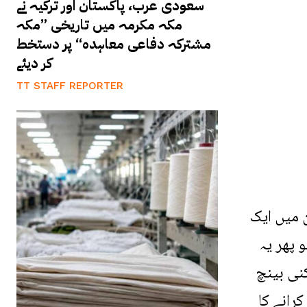
سعودی عرب، پاکستان اور ترکیہ نے
مکہ مکرمہ میں تاریخی ”مکہ
مشترکہ دفاعی معاہدہ“ پر دستخط
کر دیئے
TT STAFF REPORTER
ن میں ایک
 پھر یہ
نی بینچ
رانے کا