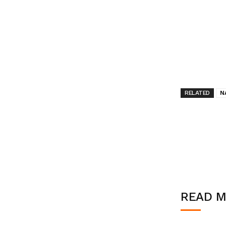
RELATED
N
READ 