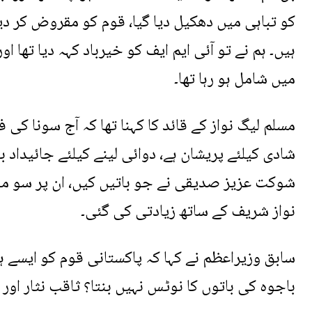
کو تباہی میں دھکیل دیا گیا، قوم کو مقروض کر دیا 
ہیں۔ ہم نے تو آئی ایم ایف کو خیرباد کہہ دیا تھا
میں شامل ہو رہا تھا۔
مسلم لیگ نواز کے قائد کا کہنا تھا کہ آج سونا ک
شادی کیلئے پریشان ہے، دوائی لینے کیلئے جائیداد ب
شوکت عزیز صدیقی نے جو باتیں کیں، ان پر سو موٹو
نواز شریف کے ساتھ زیادتی کی گئی۔
سابق وزیراعظم نے کہا کہ پاکستانی قوم کو ایسے ہی
باجوہ کی باتوں کا نوٹس نہیں بنتا؟ ثاقب نثار اور 