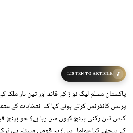
LISTEN TO ARTICLE
پاکستان مسلم لیگ نواز کے قائد اور تین بار ملک ک
پریس کانفرنس کرتے ہوئے کہا کہ انتخابات کے متع
کیس تین رکنی بینچ کیوں سن رہا ہے؟ جو بینچ قبو
کے پیچھے کیا عوامل ہیں؟ یہ قومی مسئلہ ہے، ٹرک ی