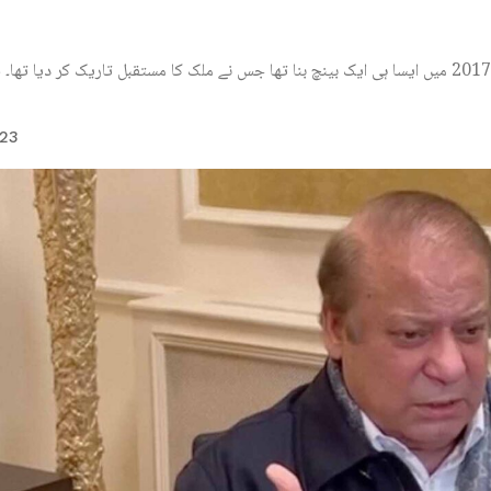
عدالتوں میں جو کچھ ہو رہا ہے، یہ مجھے 2017 کا تسلسل لگتا ہے کیونکہ 2017 میں ایسا ہی ایک بینچ بنا تھا جس نے ملک کا مستقبل تاریک کر 
023