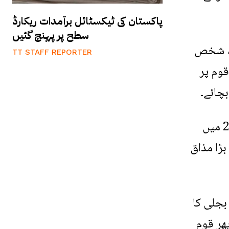
پاکستان کی ٹیکسٹائل برآمدات ریکارڈ
سطح پر پہنچ گئیں
یک شخص
TT STAFF REPORTER
وم پر
بچائے۔
نواز شریف کا کہنا تھا کہ عدالتوں میں جو کچھ ہو رہا ہے، یہ مجھے 2017 کا تسلسل لگتا ہے کیونکہ 2017 میں
بڑا مذاق
کھاتے تھے، بجلی کا
پھر قوم