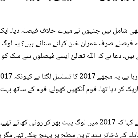
گ بھی شامل ہیں جنہوں نے میرے خلاف فیصلہ دیا۔ ا
 فیصلے صرف عمران خان کیلئے سنانے ہیں؟ یہ لوگ ق
ں۔ دعا ہے کہ اللّٰه تعالیٰ ایسے فیصلوں سے ملک کو 
ریک کر دیا تھا۔ قوم آنکھیں کھولے، قوم کے ساتھ بہت 
انہوں نے اپنے دورِ حکومت کے متعلق بات کرتے ہوئے کہا کہ 2017 میں لوگ پیٹ بھر کر روٹی 
مبادلہ کے ذخائر بلند ترین سطح پر پہنچ چکے تھے مگر 