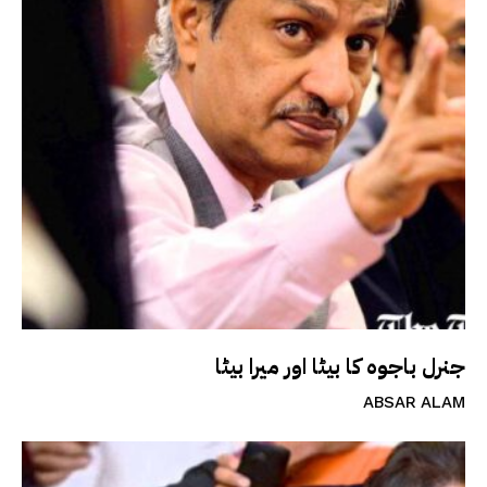
جنرل باجوہ کا بیٹا اور میرا بیٹا
ABSAR ALAM