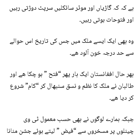
ہے کہ کہ گاڑیاں اور موٹر سائکلیں سرپٹ دوڑتی رہیں
اور فتوحات ہوتی رہیں۔
وہ بھی ایک ایسے ملک میں جس کی تاریخ اس حوالے
سے حد درجہ خون آلود ھے۔
بھر حال افغانستان ایک بار پھر “فتح ” ہو چکا ھے اور
طالبان نے ملک کا نظم و نسق سنبھال کر “کام” شروع
کر دیا ھے۔
جبکہ ہمارے لوگوں نے بھی حسب معمول ٹی وی
چینلوں پر مسخروں سے “فیض ” لیتے ہوئے جشن منانا