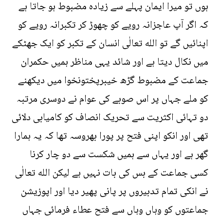
ہوں تو میرا ایمان پہلے سے زیادہ مضبوط ہو جاتا ہے
کہ اگر آپ عاجزانہ رویے کو چھوڑ کر تکبرانہ رویے کو
اپنائیں گے تو الله تعالٰی انسان کے تکبر کو ایک جھٹکے
میں نکال دیتا ہے اور شائد یہی مناظر ہمیں حکمران
جماعت کے مضبوط گڑھ خیبرپختونخوا میں دیکھنے
کو ملے جہاں پر اس صوبے کی عوام نے دوسری مرتبہ
دو تہائی اکثریت سے تحریک انصاف کو کامیابی دلائی
تھی اور انکو اپنی فتح پر پورا بھروسہ تھا کہ یہ ہمارا
گھر ہے اور یہاں سے ہمیں شکست سے دو چار کرنا
کسی جماعت کے بس کی بات نہیں ہے لیکن الله تعالٰی
نے انکی تمام تدبیروں پر پانی پھیر دیا اور اپوزیشن
جماعتوں کو وہاں وہاں سے فتح عطاء فرمائی جہاں