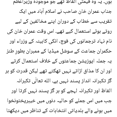
ہوں۔ یہ وہ قیمتی الفاظ تھے جو موجودہ وزیراعظم
جناب عمران خان صاحب نے اسلام آباد میں ایک
تقریب سے خطاب کے دوران اپنے مخالفین کے لیے
روتے ہوئے استعمال کیے تھے۔ اس وقت عمران خان کی
نام نہاد ترجمانوں کی فوج، انکی کابینہ کے وزراء اور
حکمران جماعت کے سوشل میڈیا کے ممبران بطورِ طنز
یہ جملہ اپوزیشن جماعتوں کے خلاف استعمال کرتے
اور ان کا مذاق اڑاتے نہیں تھکتے تھے لیکن قدرت کو ہر
گز تکبرانہ انداز پسند نہیں ہے۔ الله تعالٰی تکبرانہ
الفاظ اور تکبرانہ لہجے کو ہر گز پسند نہیں کرتا اور
جب میں اس جملے کو حالیہ دنوں میں خیبرپختونخوا
میں ہونے والے بلدیاتی انتخابات کے تناظر میں دیکھتا