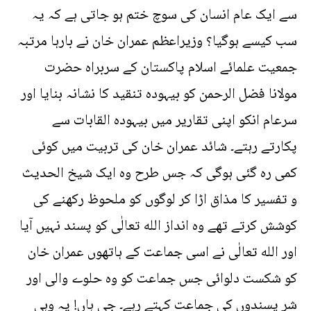
سے ایک عام انسان کی سوچ ختم ہو جاتی ہے کہ یہ
سب کیسے ہوگیا؟ وزیراعظم عمران خان نے بارہا مرتبہ
جمعیت علمائے اسلام پاکستان کے سربراہ حضرت
مولانا فضل الرحمن کو بیہودہ تنقید کا نشانہ بنایا اور
سرعام انکو اپنی تقاریر میں بیہودہ القابات سے
پکارتے رہتے۔ شائد عمران خان کی تربیت میں کوئی
کمی رہ گئی ہوگی کہ جس طرح وہ ایک شیخ الحدیث
و تفسیر کا مذاق اڑا کر لوگوں کو ملحوظ رکھنے کی
کوشش کرتے تھے وہ انداز الله تعالٰی کو پسند نہیں آیا
اور الله تعالٰی نے اسی جماعت کے ہاتھوں عمران خان
کو شکست دلوائی جس جماعت کو وہ حلوے والی اور
شر پسندوں کی جماعت کہتے رہے۔ جی ہاں! یہ وہی