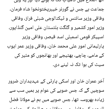
آٹھ اضلاع میں کامیاب تک نہ ہونے دیا اور یہ وہی
جماعت ہے جس نے گورنر خیبرپختونخوا شاہ فرمان،
وفاقی وزیر سائنس و ٹیکنالوجی شبلی فراز، وفاقی
وزیر امور کشمیر و گلگت بلتستان علی امین گنڈاپور،
اسپیکر قومی اسمبلی اسد قیصر، وفاقی وزیر
پارلیمانی امور علی محمد خان، وفاقی وزیر عمر ایوب
کے مامے، چاچے، بھتیجے اور بھانجوں کو مئیر کی
سیٹ کی ہوا تک نہ لینے دی۔
آخر عمران خان اور اسکی پارٹی کے عہدیداران ضرور
سوچیں گے کہ جس صوبے کی عوام پر ہمیں سب سے
زیادہ بھروسہ تھا، جس صوبے میں ہم نے مولانا فضل