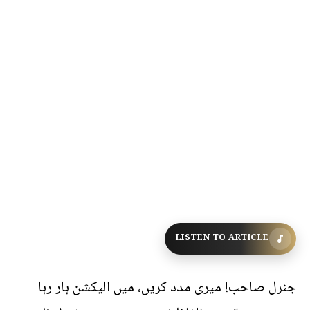
LISTEN TO ARTICLE
جنرل صاحب! میری مدد کریں، میں الیکشن ہار رہا