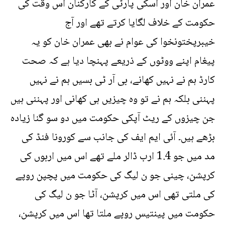
عمران خان اور اسکی پارٹی کے کارکنان اس وقت کی
حکومت کے خلاف لگایا کرتے تھے اور آج
خیبرپختونخوا کی عوام نے بھی عمران خان کو یہ
پیغام اپنے ووٹوں کے ذریعے پہنچا دیا ہے کہ صحت
کارڈ ہم نے نہیں کھانے، بی آر ٹی بسیں ہم نے نہیں
پہننی بلکہ ہم نے تو وہ چیزیں ہی کھانی اور پہننی ہیں
جن چیزوں کے ریٹ آپکی حکومت میں دو سو گنا زیادہ
بڑھے ہیں۔ آئی ایم ایف کی جانب سے کورونا فنڈ کی
مد میں جو 1.4 ارب ڈالر ملے تھے اس میں اربوں کی
کرپشن، چینی جو ن لیگ کی حکومت میں پچپن روپے
کی ملتی تھی اس میں کرپشن، آٹا جو ن لیگ کی
حکومت میں پینتیس روپے ملتا تھا اس میں کرپشن،