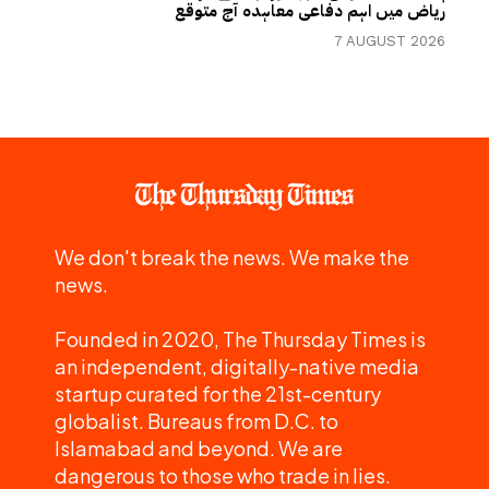
ریاض میں اہم دفاعی معاہدہ آج متوقع
7 AUGUST 2026
We don't break the news. We make the
news.
Founded in 2020, The Thursday Times is
an independent, digitally-native media
startup curated for the 21st-century
globalist. Bureaus from D.C. to
Islamabad and beyond. We are
dangerous to those who trade in lies.