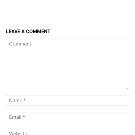
LEAVE A COMMENT
Comment:
Na
Em
We