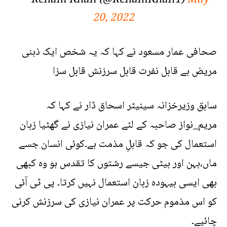
— Reham Khan (@RehamKhan1)
May
20, 2022
صحافی عمار مسعود نے کہا کہ یہ شخص ایک ذہنی
مریض ہے قابل نفرت قابل سرزنش قابل سزا
سابق وزیرخزانہ سینیٹر اسحاق ڈار نے کہا کہ
مریم_نواز صاحبہ کے لئے عمران نیازی نے گھٹیا زبان
استعمال کی جو کہ قابلِ مذمت ہے۔کوئی انسان جسے
ماں،بہن اور بیٹی جیسے رشتوں کا تقدس ہو وہ کبھی
بھی ایسی بیہودہ زبان استعمال نہیں کرتا۔ پی ٹی آئی
کو اس مذموم حرکت پر عمران نیازی کی سرزنش کرنی
چائیے۔