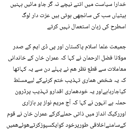
خدارا سیاست میں اتنے نیچے نہ گر جاو مائیں بہنیں
بیٹیاں سب کی سانجھی ہوتی ہیں عزت دار لوگ
اسطرح کی زبان استعمال نہیں کرتے
جمیعت علما اسلام پاکستان اور پی ڈی ایم کے صدر
مولانا فضل الرحمان نے کہا کہ عمران خان کے خاندانی
معاملات سے قطع نظر ھم نے پہلے دن سے یہ کہاتھا
کہ یہ شخص ھماری تہذیب ختم کرنےکے لیےمسلط
کیاجارہاہےاور یہ خودھماری اقدارو تہذیب پرڈرون
حملہ ہے انہون نے کہا کہ آج مریم نواز پر بازاری
اوررکیک انداز میں ذاتی حملےکرکے عمران خان نے قوم
کےسامنےاخلاقی طورپرخود کوایکسپوزکرتےھوئےھمیں