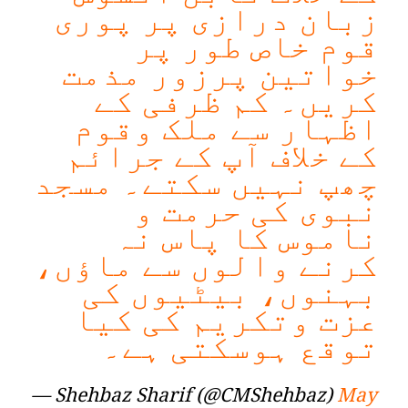
زبان درازی پر پوری
قوم خاص طور پر
خواتین پرزور مذمت
کریں۔ کم ظرفی کے
اظہار سے ملک وقوم
کے خلاف آپ کے جرائم
چھپ نہیں سکتے۔ مسجد
نبوی کی حرمت و
ناموس کا پاس نہ
کرنے والوں سے ماؤں،
بہنوں، بیٹیوں کی
عزت وتکریم کی کیا
توقع ہوسکتی ہے۔
— Shehbaz Sharif (@CMShehbaz)
May