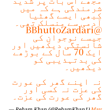
شرمندگی ہے کہ میں
کبھی ایسے گھٹیا
آدمی سے منسلک تھی۔
@BBhuttoZardari
جیسے نوجوان کی
شائستگی دیکھیں اور
ایک 70 سال کے بوڑھے
کی بدتہذیبی کو
دیکھیں۔
نہ اپنے گھر کی عورت
کی عزت نہ کسی اور
گھر کی عورت کی عزت۔