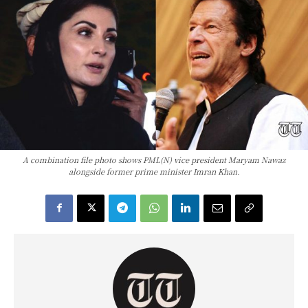
A combination file photo shows PML(N) vice president Maryam Nawaz
alongside former prime minister Imran Khan.