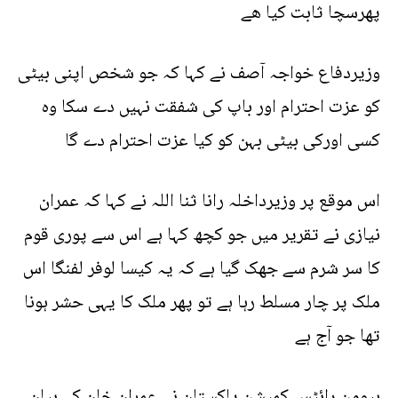
پھرسچا ثابت کیا ھے
وزیردفاع خواجہ آصف نے کہا کہ جو شخص اپنی بیٹی
کو عزت احترام اور باپ کی شفقت نہیں دے سکا وہ
کسی اورکی بیٹی بہن کو کیا عزت احترام دے گا
اس موقع پر وزیرداخلہ رانا ثنا اللہ نے کہا کہ عمران
نیازی نے تقریر میں جو کچھ کہا ہے اس سے پوری قوم
کا سر شرم سے جھک گیا ہے کہ یہ کیسا لوفر لفنگا اس
ملک پر چار مسلط رہا ہے تو پھر ملک کا یہی حشر ہونا
تھا جو آج ہے
ہیومن رائٹس کمیشن پاکستان نے عمران خان کے بیان