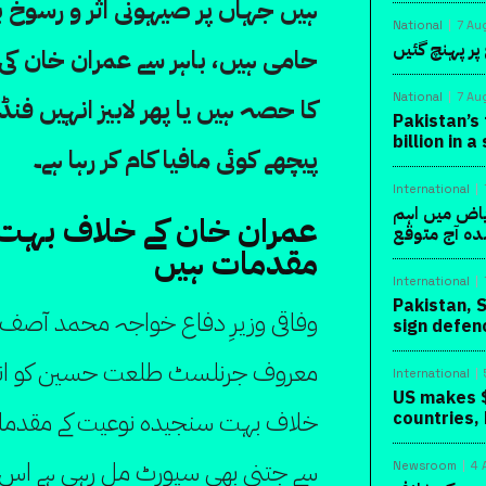
ہیں جہاں پر صیہونی اثر و رسوخ ب
National
7 Au
پر پہنچ گئیں
حامی ہیں، باہر سے عمران خان کی 
National
7 Au
کا حصہ ہیں یا پھر لابیز انہیں فنڈز
Pakistan’s 
billion in 
پیچھے کوئی مافیا کام کر رہا ہے۔
International
یاض میں اہم
عمران خان کے خلاف بہت
دہ آج متوقع
مقدمات ہیں
International
Pakistan, 
وفاقی وزیرِ دفاع خواجہ محمد آصف نے
sign defen
معروف جرنلسٹ طلعت حسین کو انٹرویو
International
US makes $
خلاف بہت سنجیدہ نوعیت کے مقدمات 
countries,
سے جتنی بھی سپورٹ مل رہی ہے اس س
Newsroom
4 