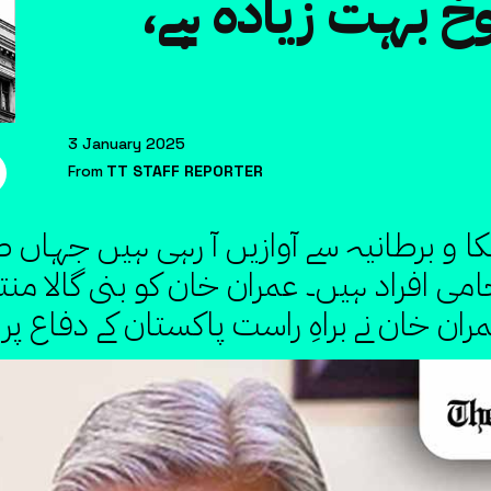
خ بہت زیادہ ہے،
3 January 2025
From
TT STAFF REPORTER
ریکا و برطانیہ سے آوازیں آ رہی ہیں جہاں
می افراد ہیں۔ عمران خان کو بنی گالا منتقل 
ان خان نے براہِ راست پاکستان کے دفاع پر ہ