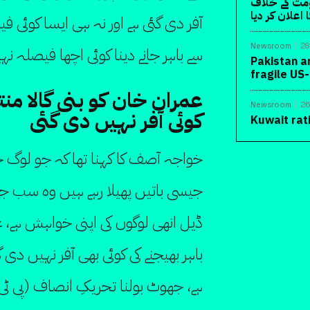
ومت کے خلاف
اعلان کر دیا
آفر دی گئی ہے اور نہ ہی ایسا کوئی ف
Newsroom
28
سے باہر جانے دینا کوئی اچھا فیصلہ نہی
Pakistan a
fragile US
عمران خان کو بنی گالا منتق
Newsroom
26
کوئی آفر نہیں دی گئی
Kuwait rat
خواجہ آصف کا کہنا تھا کہ جو لوگ 
جیسی باتیں پھیلا رہے ہیں وہ سب ج
ڈیل انھی لوگوں کی اپنی خواہش ہے، عمر
باہر بھیجنے کی کوئی بھی آفر نہیں دی 
ہے، جھوٹ بولنا تحریکِ انصاف (پی ٹی