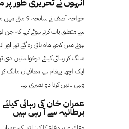
انہوں نے تحریری طور پر م
سے متعلق بات کرتے ہوئے کہا کہ جن لوگ
ہونے میں کچھ ماہ باقی رہ گئے تھے اور 
مانگ کر رہائی کیلئے درخواستیں دی
ایک اچھا پیغام ہے، معافیاں مانگ کر رہ
وہی باتیں کرنا دو نمبری ہے۔
عمران خان کی رہائی کیلئے س
برطانیہ سے آ رہی ہیں
وفاقی وزیرِ دفاع کا کہنا تھا کہ عمران