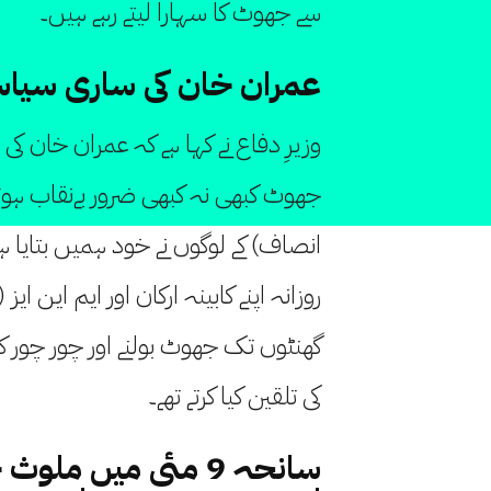
سے جھوٹ کا سہارا لیتے رہے ہیں۔
عمران خان کی ساری سیا
وزیرِ دفاع نے کہا ہے کہ عمران خان 
جھوٹ کبھی نہ کبھی ضرور بےنقاب ہوتا 
انصاف) کے لوگوں نے خود ہمیں بتایا 
روزانہ اپنے کابینہ ارکان اور ایم این ای
گھنٹوں تک جھوٹ بولنے اور چور چور کا 
کی تلقین کیا کرتے تھے۔
سانحہ 9 مئی میں مل