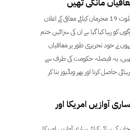
عافیاں مانگی تھیں
خواجہ آصف نے سانحہ 9 مئی میں ملوث 19 مجرمان کیلئے معافی کے اعلان
وں کو رہا کیا گیا ہے ان کی سزائیں ختم
انہوں نے خود تحریری طور پر معافیاں
 تھیں، یہ فیصلہ حکومت کی طرف سے
ائی حاصل کرنا اور پھر ویڈیوز بنا کر
اری آوازیں امریکا اور
 خان کی رہائی کیلئے ساری آوازیں امریکا