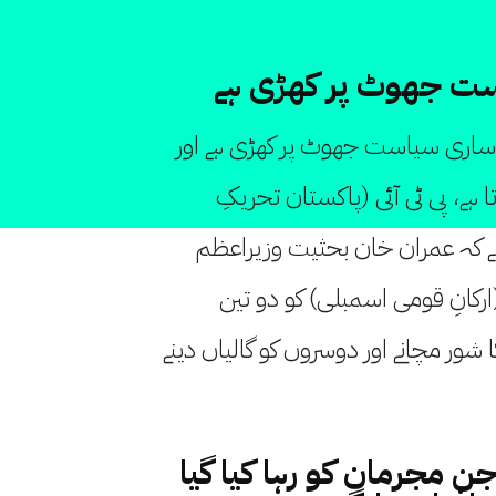
ست جھوٹ پر کھڑی ہے
کی ساری سیاست جھوٹ پر کھڑی ہے اور
ہے، پی ٹی آئی (پاکستان تحریکِ
ہے کہ عمران خان بحثیت وزیراعظم
ز (ارکانِ قومی اسمبلی) کو دو تین
شور مچانے اور دوسروں کو گالیاں دینے
وث جن مجرمان کو رہا کیا گیا