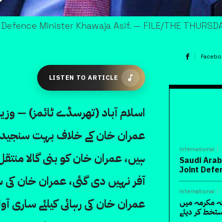
t Defence Minister Khawaja Asif. — FILE/THE THURSD
Facebo
LISTEN TO ARTICLE
اسلام آباد (تھرسڈے ٹائمز) — وزی
عمران خان کے خلاف بہت سنجیدہ 
International
ہیں، عمران خان کو بنی گالا منتقل ک
Saudi Arab
Joint Def
آفر نہیں دی گئی، عمران خان کی
International
عمران خان کی رہائی کیلئے ساری آوا
ہ مکرمہ میں
تخط کر دیئے