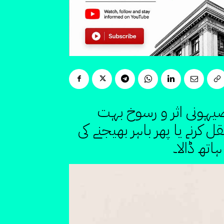
 صیہونی اثر و رسوخ بہت
کرنے یا پھر باہر بھیجنے کی
اتھ ڈالا۔