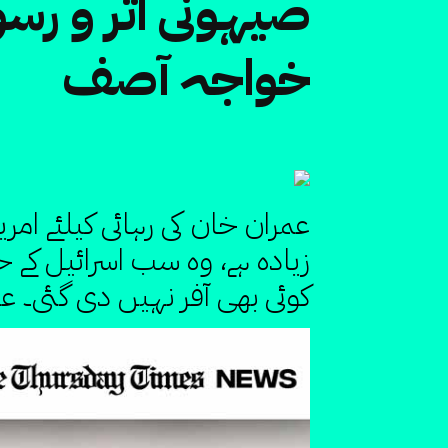
صیہونی اثر و رسو
خواجہ آصف
عمران خان کی رہائی کیلئے ام
زیادہ ہے، وہ سب اسرائیل کے حا
کوئی بھی آفر نہیں دی گئی۔ عمر