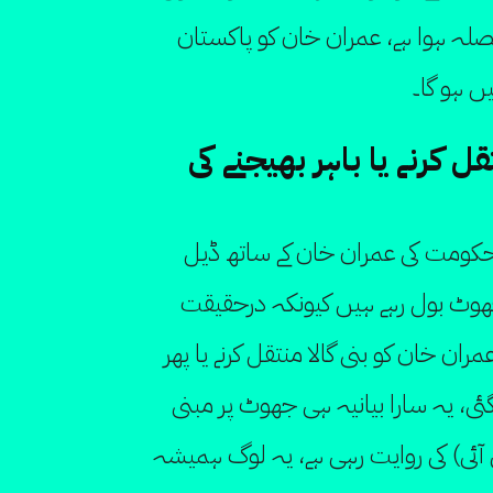
یصلہ ہوا ہے، عمران خان کو پاکستان
ں ہو گا۔
ل کرنے یا باہر بھیجنے کی
حکومت کی عمران خان کے ساتھ ڈیل
ھوٹ بول رہے ہیں کیونکہ درحقیقت
ان خان کو بنی گالا منتقل کرنے یا پھر
گئی، یہ سارا بیانیہ ہی جھوٹ پر مبنی
 آئی) کی روایت رہی ہے، یہ لوگ ہمیشہ