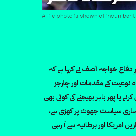
A file photo is shown of incumben
رِ دفاع خواجہ آصف نے کہا ہے کہ
نوعیت کے مقدمات اور چارجز
رنے یا پھر باہر بھیجنے کی کوئی بھی
 ساری سیاست جھوٹ پر کھڑی ہے،
زیں امریکا اور برطانیہ سے آ رہی