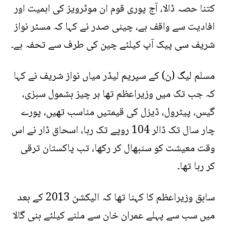
کتنا حصہ ڈالا، آج پوری قوم ان موٹرویز کی اہمیت اور
افادیت سے واقف ہے، چینی صدر نے کہا کہ مسٹر نواز
شریف سی پیک آپ کیلئے چین کی طرف سے تحفہ ہے۔
مسلم لیگ (ن) کے سپریم لیڈر میاں نواز شریف نے کہا
کہ جب تک میں وزیراعظم تھا ہر چیز بشمول سبزی،
گیس، پیٹرول، ڈیزل کی قیمتیں مناسب تھیں، پورے
چار سال تک ڈالر 104 روپے تک رہا، اسحاق ڈار نے اس
وقت معیشت کو سنبھال کر رکھا، تب پاکستان ترقی
کر رہا تھا۔
سابق وزیراعظم کا کہنا تھا کہ الیکشن 2013 کے بعد
میں سب سے پہلے عمران خان سے ملنے کیلئے بنی گالا