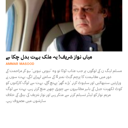
میاں نواز شریف! یہ ملک بہت بدل چکا ہے
AMMAR MASOOD
مسلم لیگ ن کے لوگوں پر جب عتاب ٹوٹا تو وہ ’نیویں نیویں‘ ہو کر مزاحمت کے
دور میں مفاہمت کا پرچم گیٹ نمبر 4 کے سامنے لہرانے لگے۔ بہت سوں نے
وزارتیں سنبھالیں اور سلیوٹ کرنے ’بڑے گھر‘ پہنچ گئے۔ بہت سے لوگ کارکنوں کو
کوٹ لکھپت جیل کے باہر مظاہروں سے چوری چھپے منع کرتے رہے۔ بہت سے لوگ
مریم نواز کو لیڈر تسیلم کرنے سے منکر رہے اور نواز شریف کی بیٹی کے خلاف
سازشوں میں مصروف رہے۔