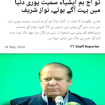
تو آج ہم ایشیاء سمیت پوری دنیا
میں بہت آگے ہوتے، نواز شریف
ہماری حکومت کا تختہ نہ الٹایا جاتا تو آج ہم ایشیاء سمیت پوری دنیا
میں سب سے آگے ہوتے، تین بندوں نے 25 کروڑ عوام کے منتخب
وزیراعظم کو بیٹے سے تنخواہ نہ لینے پر نکال دیا، پھر ایک ایسا بندہ
لایا گیا جس نے ملک میں تباہی مچا دی۔
TT Staff Reporter
18 May 2024