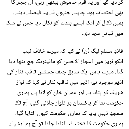
کر دیا گیا اور یہ قوم خاموش بیٹھی رہی، ان ججز کا
بھی احتساب ہونا چاہیے جنہوں نے یہ فیصلے دیئے،
ہمیں نکال کر ایک ایسے بندے کو نکال دیا جس نے ملک
میں تباہی مچا دی۔
قائدِ مسلم لیگ (ن) نے کہا کہ میرے خلاف نیب
انکوائریز میں اعجاز الاحسن کو مانیٹرنگ جج بٹھا دیا
گیا، میرے پاس ایک سابق چیف جسٹس ثاقب نثار کی
آڈیو موجود ہے، آڈیو میں ثاقب نثار نے کہا کہ نواز
شریف کو ہٹانا ہے اور عمران خان کو لانا ہے، ہماری
حکومت ہٹا کر پاکستان پر تلوار چلائی گئی، آج تک
سمجھ نہیں پایا کہ ہماری حکومت کیوں الٹایا گیا،
ہماری حکومت کا تختہ نہ الٹایا جاتا تو آج ہم ایشیاء