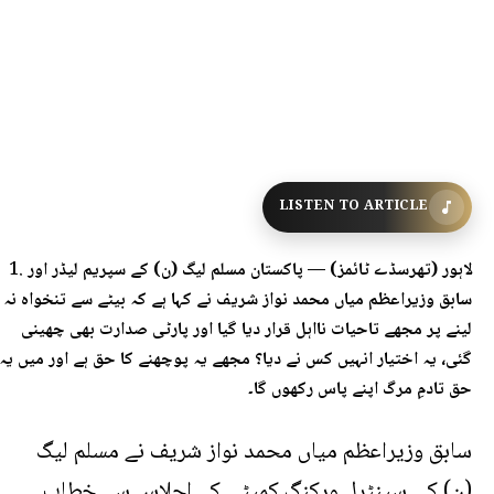
LISTEN TO ARTICLE
لاہور (تھرسڈے ٹائمز) —
پاکستان مسلم لیگ (ن) کے سپریم لیڈر اور
سابق وزیراعظم میاں محمد نواز شریف نے کہا ہے کہ بیٹے سے تنخواہ نہ
لینے پر مجھے تاحیات نااہل قرار دیا گیا اور پارٹی صدارت بھی چھینی
گئی، یہ اختیار انہیں کس نے دیا؟ مجھے یہ پوچھنے کا حق ہے اور میں یہ
حق تادمِ مرگ اپنے پاس رکھوں گا۔
سابق وزیراعظم میاں محمد نواز شریف نے مسلم لیگ
(ن) کی سینٹرل ورکنگ کمیٹی کے اجلاس سے خطاب