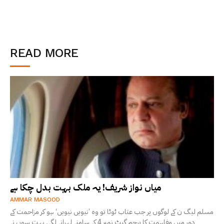
READ MORE
میاں نواز شریف! یہ ملک بہت بدل چکا ہے
AMMAR MASOOD
مسلم لیگ ن کے لوگوں پر جب عتاب ٹوٹا تو وہ ’نیویں نیویں‘ ہو کر مزاحمت کے
دور میں مفاہمت کا پرچم گیٹ نمبر 4 کے سامنے لہرانے لگے۔ بہت سوں نے