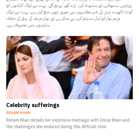
وزارتیں سنبھالیں اور سلیوٹ کرنے ’بڑے گھر‘ پہنچ گئے۔ بہت سے لوگ کارکنوں کو
کوٹ لکھپت جیل کے باہر مظاہروں سے چوری چھپے منع کرتے رہے۔ بہت سے لوگ
مریم نواز کو لیڈر تسیلم کرنے سے منکر رہے اور نواز شریف کی بیٹی کے خلاف
سازشوں میں مصروف رہے۔
Celebrity sufferings
REHAM KHAN
Reham Khan details her explosive marriage with Imran Khan and
the challenges she endured during this difficult time.