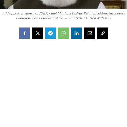
A file photo is shown of JUI(F) chief Maulana Fazl-ur-Rehman addressing a press
conference on October 7, 2024. — FILE/THE THURSDAYTIMES