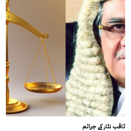
ثاقب نثار کے جرائم