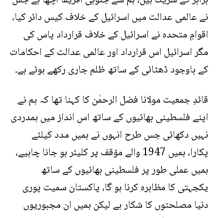
برابر کے شریک ہیں، ہم سے جنوبی افریقا اچھا ہے جس
نے عالمی عدالت میں اسرائیل کے خلاف کیس دائر کیا،
اقوامِ متحدہ نے اسرائیل کے خلاف قرارداد پاس کی
مگر اسرائیل اس قرارداد اور عالمی عدالت کے احکامات
کے باوجود ڈھٹائی کے ساتھ ظلم جاری رکھے ہوئے ہے۔
قائدِ جمعیت مولانا فضل الرحمٰن کا کہنا تھا کہ ہم نے
اپنے فلسطینی بھائیوں کے ساتھ اس انداز میں ہمدردی
نہیں دکھائی جس طرح انہوں نے ہمیں مدد کیلئے
پکارا، ہمیں 1947 والے مؤقف پر کلیئر ہو جانا چاہیے،
ہمیں عملی طور پر فلسطینی بھائیوں کے ساتھ
یکجہتی کا مظاہرہ کرنا ہو گا، پاکستان سمیت پوری
دنیا مصلحتوں کا شکار ہے لیکن ہمیں ان مجبوریوں