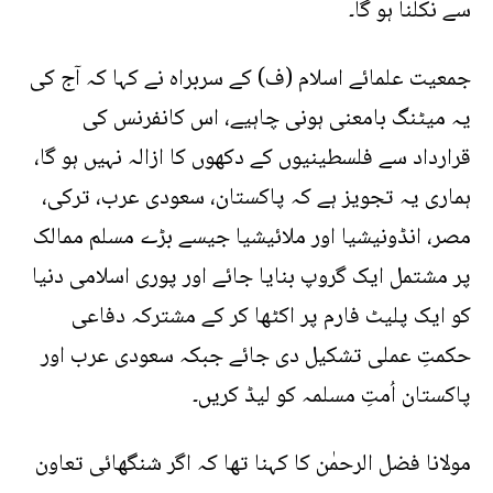
سے نکلنا ہو گا۔
جمعیت علمائے اسلام (ف) کے سربراہ نے کہا کہ آج کی
یہ میٹنگ بامعنی ہونی چاہیے، اس کانفرنس کی
قرارداد سے فلسطینیوں کے دکھوں کا ازالہ نہیں ہو گا،
ہماری یہ تجویز ہے کہ پاکستان، سعودی عرب، ترکی،
مصر، انڈونیشیا اور ملائیشیا جیسے بڑے مسلم ممالک
پر مشتمل ایک گروپ بنایا جائے اور پوری اسلامی دنیا
کو ایک پلیٹ فارم پر اکٹھا کر کے مشترکہ دفاعی
حکمتِ عملی تشکیل دی جائے جبکہ سعودی عرب اور
پاکستان اُمتِ مسلمہ کو لیڈ کریں۔
مولانا فضل الرحمٰن کا کہنا تھا کہ اگر شنگھائی تعاون