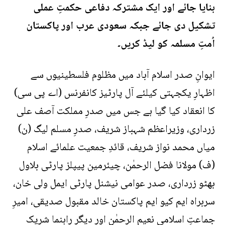
بنایا جائے اور ایک مشترکہ دفاعی حکمتِ عملی
تشکیل دی جائے جبکہ سعودی عرب اور پاکستان
اُمتِ مسلمہ کو لیڈ کریں۔
ایوانِ صدر اسلام آباد میں مظلوم فلسطینیوں سے
اظہارِ یکجہتی کیلئے آل پارٹیز کانفرنس (اے پی سی)
کا انعقاد کیا گیا ہے جس میں صدرِ مملکت آصف علی
زرداری، وزیراعظم شہباز شریف، صدرِ مسلم لیگ (ن)
میاں محمد نواز شریف، قائدِ جمعیت علمائے اسلام
(ف) مولانا فضل الرحمٰن، چیئرمین پیپلز پارٹی بلاول
بھٹو زرداری، صدر عوامی نیشنل پارٹی ایمل ولی خان،
سربراہ ایم کیو ایم پاکستان خالد مقبول صدیقی، امیرِ
جماعتِ اسلامی نعیم الرحمٰن اور دیگر راہنما شریک