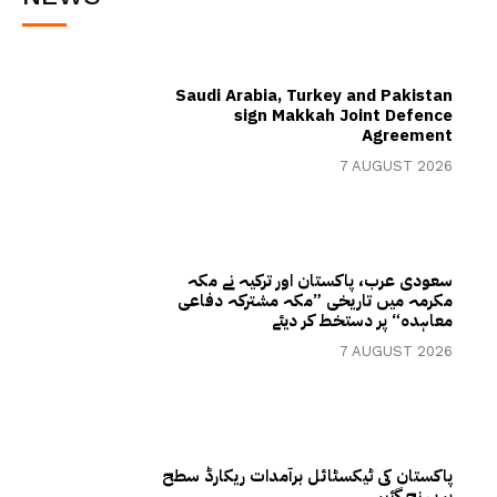
Saudi Arabia, Turkey and Pakistan
sign Makkah Joint Defence
Agreement
7 AUGUST 2026
سعودی عرب، پاکستان اور ترکیہ نے مکہ
مکرمہ میں تاریخی ”مکہ مشترکہ دفاعی
معاہدہ“ پر دستخط کر دیئے
7 AUGUST 2026
پاکستان کی ٹیکسٹائل برآمدات ریکارڈ سطح
پر پہنچ گئیں