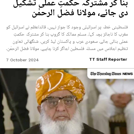
بنا کر مشترکہ حکمتِ عملی تشکیل
دی جائے، مولانا فضل الرحمٰن
فلسطینی خطہ پر اسرائیلی وجود کا جواز نہیں، قائداعظم نے اسرائیل کو
مغرب کا ناجائز بچہ کہا، مسلم ممالک کا گروپ بنا کر مشترکہ حکمتِ
عملی بنائی جائے، سعودی عرب و پاکستان لیڈ کریں، شنگھائی تعاون
تنظیم اجلاس میں مسئلہ فلسطین اجاگر کرنا چاہیے، مولانا فضل الرحمٰن۔
TT Staff Reporter
7 October 2024