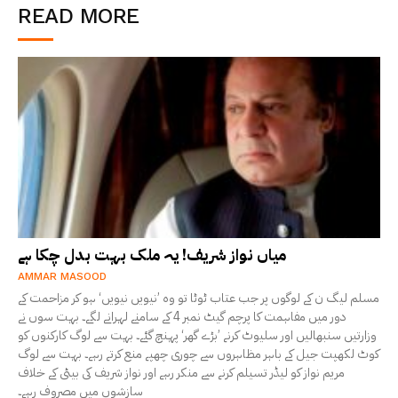
READ MORE
میاں نواز شریف! یہ ملک بہت بدل چکا ہے
AMMAR MASOOD
مسلم لیگ ن کے لوگوں پر جب عتاب ٹوٹا تو وہ ’نیویں نیویں‘ ہو کر مزاحمت کے
دور میں مفاہمت کا پرچم گیٹ نمبر 4 کے سامنے لہرانے لگے۔ بہت سوں نے
وزارتیں سنبھالیں اور سلیوٹ کرنے ’بڑے گھر‘ پہنچ گئے۔ بہت سے لوگ کارکنوں کو
کوٹ لکھپت جیل کے باہر مظاہروں سے چوری چھپے منع کرتے رہے۔ بہت سے لوگ
مریم نواز کو لیڈر تسیلم کرنے سے منکر رہے اور نواز شریف کی بیٹی کے خلاف
سازشوں میں مصروف رہے۔