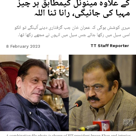
کے علاوہ مینوئل کیمطابق ہر چیز
مہیا کی جائیگی، رانا ثنا اللہ
میری کوشش ہوگی کہ عمران خان جب گرفتاری دینے آئینگے تو انکو
اسی سیل میں رکھا جائے جس سیل میں انہوں نے مجھے رکھا تھا۔
TT Staff Reporter
8 February 2023
A combination file photo is shown of PTI president Imran Khan and interior