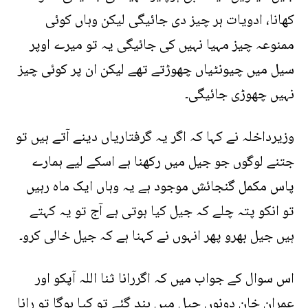
کھانا، ادویات ہر چیز دی جائیگی لیکن وہاں کوئی
ممنوعہ چیز مہیا نہیں کی جائیگی یہ تو میرے اوپر
سیل میں چیونٹیاں چھوڑتے تھے لیکن ان پر کوئی چیز
نہیں چھوڑی جائیگی۔
وزیرداخلہ نے کہا کہ اگر یہ گرفتاریاں دینے آتے ہیں تو
جتنے لوگوں جو جیل میں رکھنا ہے اسکے لیے ہمارے
پاس مکمل گنجائش موجود ہے یہ وہاں ایک ماہ رہیں
تو انکو پتہ چلے کہ جیل کیا ہوتی ہے آج تو یہ کہتے
ہیں جیل بھرو پھر انہوں نے کہنا ہے کہ جیل خالی کرو۔
اس سوال کے جواب میں کہ اگررانا ثنا اللہ آپکو اور
عمران خان دونوں جیل میں بند گئے تو کیا ہوگا تو رانا