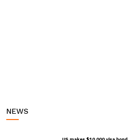
NEWS
US makes $10,000 visa bond