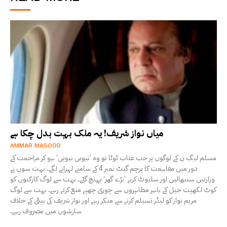
میاں نواز شریف! یہ ملک بہت بدل چکا ہے
AMMAR MASOOD
مسلم لیگ ن کے لوگوں پر جب عتاب ٹوٹا تو وہ ’نیویں نیویں‘ ہو کر مزاحمت کے
دور میں مفاہمت کا پرچم گیٹ نمبر 4 کے سامنے لہرانے لگے۔ بہت سوں نے
وزارتیں سنبھالیں اور سلیوٹ کرنے ’بڑے گھر‘ پہنچ گئے۔ بہت سے لوگ کارکنوں کو
کوٹ لکھپت جیل کے باہر مظاہروں سے چوری چھپے منع کرتے رہے۔ بہت سے لوگ
مریم نواز کو لیڈر تسیلم کرنے سے منکر رہے اور نواز شریف کی بیٹی کے خلاف
سازشوں میں مصروف رہے۔