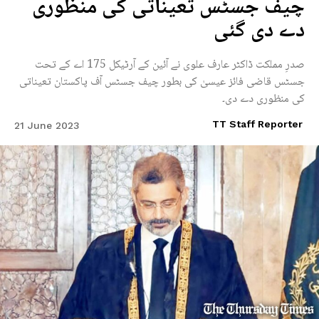
چیف جسٹس تعیناتی کی منظوری
دے دی گئی
صدرِ مملکت ڈاکٹر عارف علوی نے آئین کے آرٹیکل 175 اے کے تحت
جسٹس قاضی فائز عیسیٰ کی بطور چیف جسٹس آف پاکستان تعیناتی
کی منظوری دے دی۔
TT Staff Reporter
21 June 2023