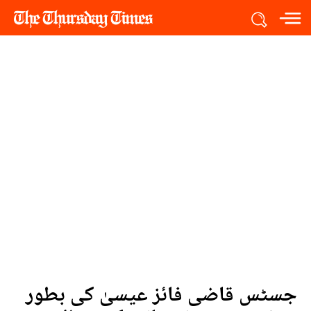
جسٹس قاضی فائز عیسیٰ کی بطور