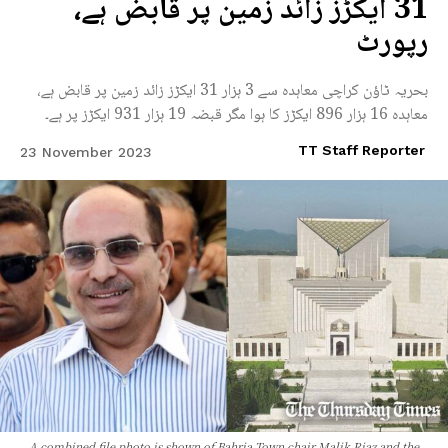
31 ایکڑز زائد زمین پر قابض ہے،
رپورٹ
بحریہ ٹاؤن کراچی معاہدہ سے 3 ہزار 31 ایکڑز زائد زمین پر قابض ہے،
معاہدہ 16 ہزار 896 ایکڑز کا ہوا مگر قبضہ 19 ہزار 931 ایکڑز پر ہے۔
TT Staff Reporter
23 November 2023
A combined file photo is shown of Bahria Town chair Malik Riaz and the