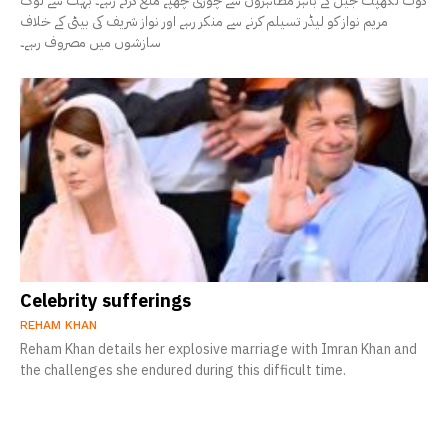
کوٹ لکھپت جیل کے باہر مظاہروں سے چوری چھپے منع کرتے رہے۔ بہت سے لوگ
مریم نواز کو لیڈر تسیلم کرنے سے منکر رہے اور نواز شریف کی بیٹی کے خلاف
سازشوں میں مصروف رہے۔
Celebrity sufferings
REHAM KHAN
Reham Khan details her explosive marriage with Imran Khan and
the challenges she endured during this difficult time.