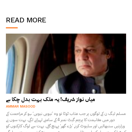
READ MORE
میاں نواز شریف! یہ ملک بہت بدل چکا ہے
AMMAR MASOOD
مسلم لیگ ن کے لوگوں پر جب عتاب ٹوٹا تو وہ ’نیویں نیویں‘ ہو کر مزاحمت کے
دور میں مفاہمت کا پرچم گیٹ نمبر 4 کے سامنے لہرانے لگے۔ بہت سوں نے
وزارتیں سنبھالیں اور سلیوٹ کرنے ’بڑے گھر‘ پہنچ گئے۔ بہت سے لوگ کارکنوں کو