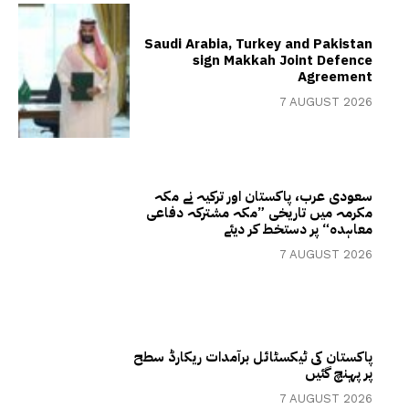
Saudi Arabia, Turkey and Pakistan
sign Makkah Joint Defence
Agreement
7 AUGUST 2026
سعودی عرب، پاکستان اور ترکیہ نے مکہ
مکرمہ میں تاریخی ”مکہ مشترکہ دفاعی
معاہدہ“ پر دستخط کر دیئے
7 AUGUST 2026
پاکستان کی ٹیکسٹائل برآمدات ریکارڈ سطح
پر پہنچ گئیں
7 AUGUST 2026