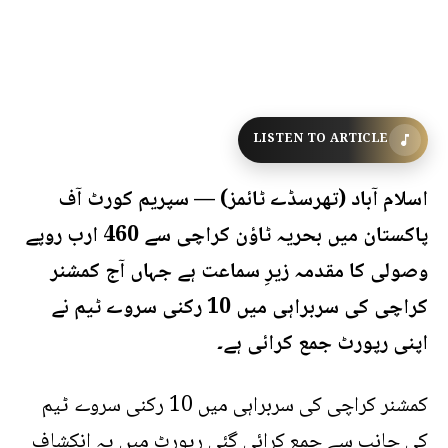
LISTEN TO ARTICLE
اسلام آباد (تھرسڈے ٹائمز) —
سپریم کورٹ آف
پاکستان میں بحریہ ٹاؤن کراچی سے 460 ارب روپے
وصولی کا مقدمہ زیرِ سماعت ہے جہاں آج کمشنر
کراچی کی سربراہی میں 10 رکنی سروے ٹیم نے
اپنی رپورٹ جمع کرائی ہے۔
کمشنر کراچی کی سربراہی میں 10 رکنی سروے ٹیم
کی جانب سے جمع کرائی گئی رپورٹ میں یہ انکشاف