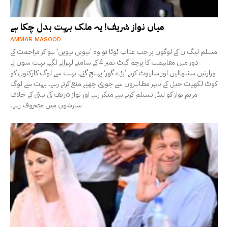
میاں نواز شریف! یہ ملک بہت بدل چکا ہے
AMMAR MASOOD
مسلم لیگ ن کے لوگوں پر جب عتاب ٹوٹا تو وہ ’نیویں نیویں‘ ہو کر مزاحمت کے
دور میں مفاہمت کا پرچم گیٹ نمبر 4 کے سامنے لہرانے لگے۔ بہت سوں نے
وزارتیں سنبھالیں اور سلیوٹ کرنے ’بڑے گھر‘ پہنچ گئے۔ بہت سے لوگ کارکنوں کو
کوٹ لکھپت جیل کے باہر مظاہروں سے چوری چھپے منع کرتے رہے۔ بہت سے لوگ
مریم نواز کو لیڈر تسیلم کرنے سے منکر رہے اور نواز شریف کی بیٹی کے خلاف
سازشوں میں مصروف رہے۔