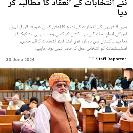
نئے انتخابات کے انعقاد کا مطالبہ کر
دیا
ہمیں 8 فروری کے انتخابات کے نتائج کا اعلان کسی صورت قبول نہیں،
امریکی ایوانِ نمائندگان نے الیکشن کو کسی وجہ سے ہی مشکوک قرار
دیا ہے، پاکستان میں دوبارہ فری اینڈ فیئر انتخابات کرائے جائیں،
اسٹیبلشمنٹ کو انتخابی عمل کا حصہ نہیں ہونا چاہیے۔
TT Staff Reporter
30 June 2024