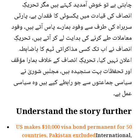
چاہتی ہے تو خوش آمدید کہتے ہیں مگر تحریکِ
انصاف کی قیادت میں یکسوئی کا فقدان ہے، پارٹی
سربراہ کی طرف سے وفود ہمارے پاس آتے ہیں، وفود
معاملات طے کرنے کی ہدایت لے کر آتے ہیں، تحریکِ
انصاف نے اب تک کسی مذاکراتی ٹیم کا باضابطہ
اعلان نہیں کیا، تحریکِ انصاف کے خلاف ہمارا مؤقف
اور تحفظات بہت سنجیدہ ہیں، مجلسِ شوریٰ نے
سیاسی جماعتوں سے جو رابطے کیے ہیں وہ سیاسی
عمل ہے۔
Understand the story further
US makes $10,000 visa bond permanent for 50
countries, Pakistan excluded
International,