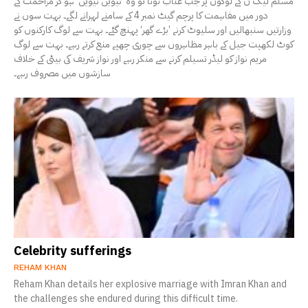
مسلم لیگ ن کے لوگوں پر جب عتاب ٹوٹا تو وہ ’نیویں نیویں‘ ہو کر مزاحمت کے
دور میں مفاہمت کا پرچم گیٹ نمبر 4 کے سامنے لہرانے لگے۔ بہت سوں نے
وزارتیں سنبھالیں اور سلیوٹ کرنے ’بڑے گھر‘ پہنچ گئے۔ بہت سے لوگ کارکنوں کو
کوٹ لکھپت جیل کے باہر مظاہروں سے چوری چھپے منع کرتے رہے۔ بہت سے لوگ
مریم نواز کو لیڈر تسیلم کرنے سے منکر رہے اور نواز شریف کی بیٹی کے خلاف
سازشوں میں مصروف رہے۔
Celebrity sufferings
REHAM KHAN
Reham Khan details her explosive marriage with Imran Khan and
the challenges she endured during this difficult time.