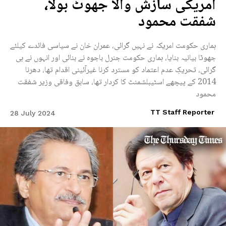
امریکی سازش والا جھوٹ بولا،
شفقت محمود
ہماری حکومت امریکہ نے نہیں گرائی، عمران خان نے سیاسی فائدے کیلئے
جھوٹا بیانیہ بنایا، ہماری حکومت جنرل باجوہ نے بنائی اور انہوں نے ہی
گرائی، تحریکِ عدم اعتماد کو مسترد کرنا غیرآئینی اقدام تھا، دھرنا
2014 کے پیچھے اسٹیبلشمنٹ کا کردار تھا، سابق وفاقی وزیر شفقت
محمود
TT Staff Reporter
28 July 2024