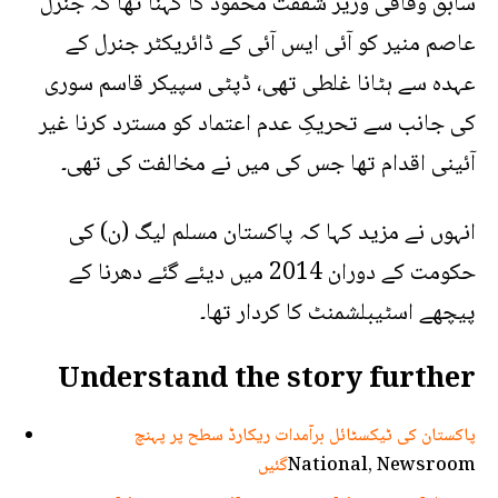
سابق وفاقی وزیر شفقت محمود کا کہنا تھا کہ جنرل
عاصم منیر کو آئی ایس آئی کے ڈائریکٹر جنرل کے
عہدہ سے ہٹانا غلطی تھی، ڈپٹی سپیکر قاسم سوری
کی جانب سے تحریکِ عدم اعتماد کو مسترد کرنا غیر
آئینی اقدام تھا جس کی میں نے مخالفت کی تھی۔
انہوں نے مزید کہا کہ پاکستان مسلم لیگ (ن) کی
حکومت کے دوران 2014 میں دیئے گئے دھرنا کے
پیچھے اسٹیبلشمنٹ کا کردار تھا۔
Understand the story further
پاکستان کی ٹیکسٹائل برآمدات ریکارڈ سطح پر پہنچ
National, Newsroom
گئیں