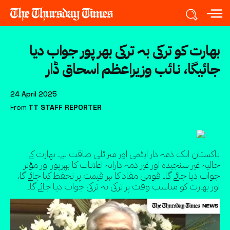
بھارت کو ترکی بہ ترکی بھر پور جواب دیا
جائیگا، نائب وزیراعظم اسحاق ڈار
24 April 2025
From
TT STAFF REPORTER
پاکستان ایک ذمہ دار ایٹمی اور میزائلی طاقت ہے۔ بھارت کے
حالیہ غیر سنجیدہ اور غیر ذمہ دارانہ اعلانات کا بھرپور اور مؤثر
جواب دیا جائے گا۔ قومی مفاد کا ہر قیمت پر تحفظ کیا جائے گا،
اور بھارت کو مناسب وقت پر ترکی بہ ترکی جواب دیا جائے گا۔