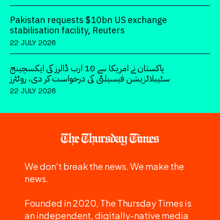
Pakistan requests $10bn US exchange
stabilisation facility, Reuters
22 JULY 2026
پاکستان نے امریکا سے 10 ارب ڈالرز کی ایکسچینج
سٹیبلائزیشن فیسیلٹی کی درخواست کر دی، روئٹرز
22 JULY 2026
We don't break the news. We make the
news.
Founded in 2020, The Thursday Times is
an independent, digitally-native media