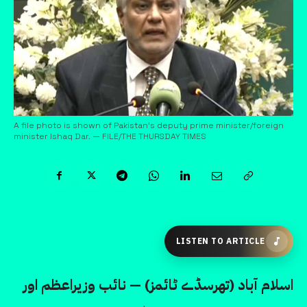
A file photo is shown of Pakistan's deputy prime minister/foreign
minister Ishaq Dar. — FILE/THE THURSDAY TIMES
LISTEN TO ARTICLE
اسلام آباد (تھرسڈے ٹائمز) — نائب وزیراعظم اور