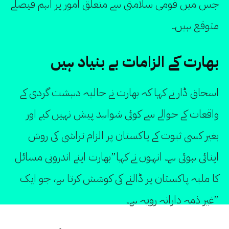
جس میں قومی سلامتی سے متعلق امور پر اہم فیصلے
متوقع ہیں۔
بھارت کے الزامات بے بنیاد ہیں
اسحاق ڈار نے کہا کہ بھارت نے حالیہ دہشت گردی کے
واقعات کے حوالے سے کوئی شواہد پیش نہیں کیے اور
بغیر کسی ثبوت کے پاکستان پر الزام تراشی کی روش
اپنائی ہوئی ہے۔ انہوں نے کہا”بھارت اپنے اندرونی مسائل
کا ملبہ پاکستان پر ڈالنے کی کوشش کرتا ہے، جو ایک
غیر ذمہ دارانہ رویہ ہے۔”