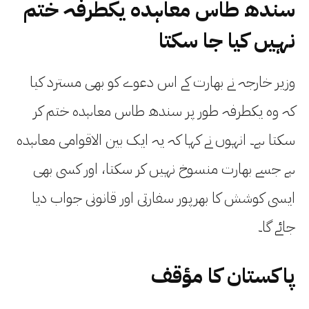
سندھ طاس معاہدہ یکطرفہ ختم
نہیں کیا جا سکتا
وزیر خارجہ نے بھارت کے اس دعوے کو بھی مسترد کیا
کہ وہ یکطرفہ طور پر سندھ طاس معاہدہ ختم کر
سکتا ہے۔ انہوں نے کہا کہ یہ ایک بین الاقوامی معاہدہ
ہے جسے بھارت منسوخ نہیں کر سکتا، اور کسی بھی
ایسی کوشش کا بھرپور سفارتی اور قانونی جواب دیا
جائے گا۔
پاکستان کا مؤقف