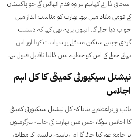
اسحاق ڈار نے کہاہم ہر وہ قدم اٹھائیں گے جو پاکستان
کے قومی مفاد میں ہو۔ بھارت کو مناسب انداز میں
جواب دیا جائے گا۔ انہوں نے یہ بھی کہا کہ دہشت
گردی جیسے سنگین مسئلے پر سیاست کرنا اور اس
بہانے خطے کے امن کو خطرے میں ڈالنا ناقابل قبول ہے۔
نیشنل سیکیورٹی کمیٹی کا کل اہم
اجلاس
نائب وزیراعظم نے بتایا کہ کل نیشنل سیکیورٹی کمیٹی
کا اجلاس ہوگا، جس میں بھارت کی حالیہ سرگرمیوں
پر جامع غور کیا جائے گا اور ریاستی پالیسی کے مطابق