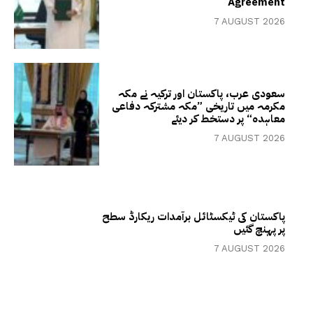
Agreement
7 AUGUST 2026
سعودی عرب، پاکستان اور ترکیہ نے مکہ
مکرمہ میں تاریخی ”مکہ مشترکہ دفاعی
معاہدہ“ پر دستخط کر دیئے
7 AUGUST 2026
پاکستان کی ٹیکسٹائل برآمدات ریکارڈ سطح
پر پہنچ گئیں
7 AUGUST 2026