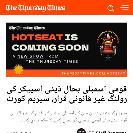
قومی اسمبلی بحال ڈپٹی اسپیکر کی
رولنگ غیر قانونی قرار، سپریم کورٹ
سپریم کورٹ نے عمران خان کے اسمبلی توڑنے کے اقدام کو غیر قانونی
قرار دیتے ہوئے قومی اسمبلی کو بحال کرنے کا حکم جاری کردیا۔
TT Staff Reporter
7 April 2022