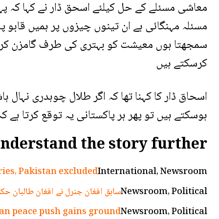
معاشی مسئلے کے حل کیلئے اسحق ڈار نے کہا کہ پہ
مسئلہ مہنگائی ہے ان تینوں چیزوں پر ہمیں قابو 
سمجھتا ہوں معیشت کو بہتری کی طرف گامزن کرنے ک
کرسکتے ہیں
اسحاق ڈار کا کہنا تھا کہ اگر طلال چوہدری نہال ہ
ہوسکتے ہیں تو پھر ہر پاکستانی یہ توقع کرتا ہے کہ
nderstand the story further
ies, Pakistan excluded
International, Newsroom
Newsroom, Political
سابق افغان جنرل نے افغان طالبان حکو
Iran peace push gains ground
Newsroom, Political