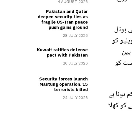
4 AUGUST 2026
Pakistan and Qatar
deepen security ties as
fragile US-Iran peace
ی بوتل
push gains ground
28 JULY 2026
یلیو کو
بین
Kuwait ratifies defense
pact with Pakistan
است کو
26 JULY 2026
Security forces launch
Mastung operation, 15
terrorists killed
 ہونا ہے
24 JULY 2026
 کو کھلا