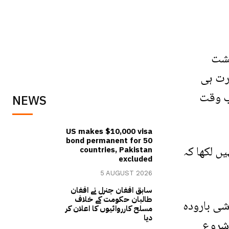
یشت
رت ہی
ب وقت
NEWS
US makes $10,000 visa
bond permanent for 50
ں لکھا کہ
countries, Pakistan
excluded
5 AUGUST 2026
سابق افغان جنرل نے افغان
طالبان حکومت کے خلاف
شی بارودہ
مسلح کارروائیوں کا اعلان کر
دیا
 شروع