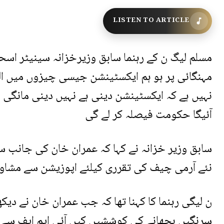
LISTEN TO ARTICLE
مسلم لیگ ن کے رہنما سابق وزیرخزانہ سینیٹر اسحا
مہنگائی پر ہو ہم ایکسٹینشن جیسی چیزوں میں ا
نہیں ہے کہ ایکسٹینشن دینی ہے نہیں دینی مانگی
آئیگا حکومت فیصلہ کر لے گی
سابق وزیر خزانہ نے کہا کہ عمران خان کی جانب س
نئے آرمی چیف کی تقرری کیلئے اپوزیشن سے مشا
ن لیگی رہنما کا کہنا تھا کہ جب عمران خان نے دی
سرنگیں بچھانے کی کوششیں کیں آئی ایم ایف سے ج