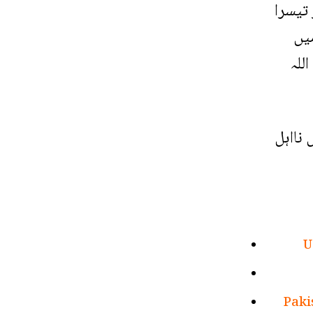
تیسرا
یں
للہ
نااہل
U
Paki