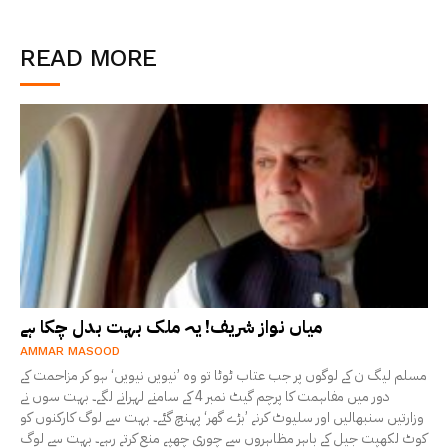
READ MORE
میاں نواز شریف! یہ ملک بہت بدل چکا ہے
AMMAR MASOOD
مسلم لیگ ن کے لوگوں پر جب عتاب ٹوٹا تو وہ ’نیویں نیویں‘ ہو کر مزاحمت کے
دور میں مفاہمت کا پرچم گیٹ نمبر 4 کے سامنے لہرانے لگے۔ بہت سوں نے
وزارتیں سنبھالیں اور سلیوٹ کرنے ’بڑے گھر‘ پہنچ گئے۔ بہت سے لوگ کارکنوں کو
کوٹ لکھپت جیل کے باہر مظاہروں سے چوری چھپے منع کرتے رہے۔ بہت سے لوگ