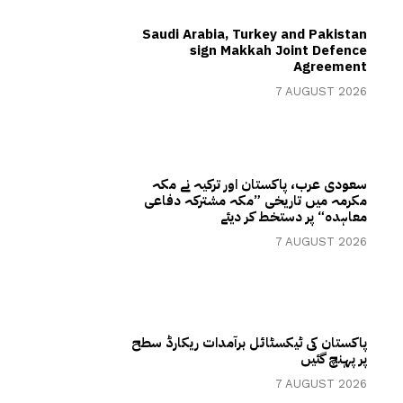
Saudi Arabia, Turkey and Pakistan
sign Makkah Joint Defence
Agreement
7 AUGUST 2026
سعودی عرب، پاکستان اور ترکیہ نے مکہ
مکرمہ میں تاریخی ”مکہ مشترکہ دفاعی
معاہدہ“ پر دستخط کر دیئے
7 AUGUST 2026
پاکستان کی ٹیکسٹائل برآمدات ریکارڈ سطح
پر پہنچ گئیں
7 AUGUST 2026