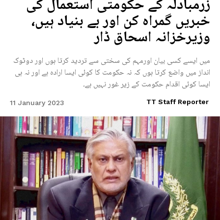
زرمبادلہ کے حکومتی استعمال کی
خبریں گمراہ کن اور بے بنیاد ہیں،
وزیرخزانہ اسحاق ڈار
میں ایسے کسی بیان اورمہم کی سختی سے تردید کرتا ہوں اور دوٹوک
انداز میں واضع کرتا ہوں کہ نہ حکومت کا کوئی ایسا ارادہ ہے اور نہ ہی
ایسا کوئی اقدام حکومت کے زیر غور نہیں ہے۔
TT Staff Reporter
11 January 2023