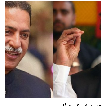
عمران خان کا ایجنڈا